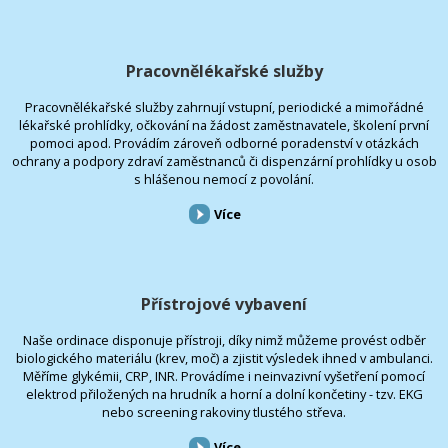
Pracovnělékařské služby
Pracovnělékařské služby zahrnují vstupní, periodické a mimořádné
lékařské prohlídky, očkování na žádost zaměstnavatele, školení první
pomoci apod. Provádím zároveň odborné poradenství v otázkách
ochrany a podpory zdraví zaměstnanců či dispenzární prohlídky u osob
s hlášenou nemocí z povolání.
Více
Přístrojové vybavení
Naše ordinace disponuje přístroji, díky nimž můžeme provést odběr
biologického materiálu (krev, moč) a zjistit výsledek ihned v ambulanci.
Měříme glykémii, CRP, INR. Provádíme i neinvazivní vyšetření pomocí
elektrod přiložených na hrudník a horní a dolní končetiny - tzv. EKG
nebo screening rakoviny tlustého střeva.
Více