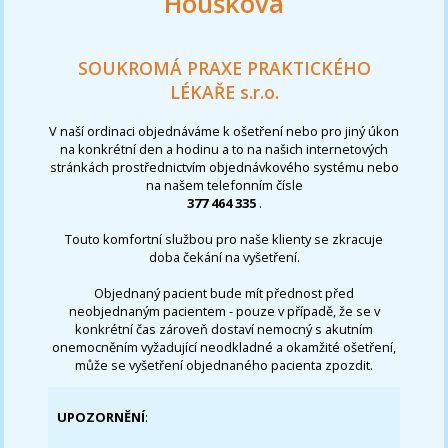
Houšková
SOUKROMÁ PRAXE PRAKTICKÉHO
LÉKAŘE s.r.o.
V naší ordinaci objednáváme k ošetření nebo pro jiný úkon
na konkrétní den a hodinu a to na našich internetových
stránkách prostřednictvím objednávkového systému nebo
na našem telefonním čísle
377 464 335
.
Touto komfortní službou pro naše klienty se zkracuje
doba čekání na vyšetření.
Objednaný pacient bude mít přednost před
neobjednaným pacientem - pouze v případě, že se v
konkrétní čas zároveň dostaví nemocný s akutním
onemocněním vyžadující neodkladné a okamžité ošetření,
může se vyšetření objednaného pacienta zpozdit.
UPOZORNĚNÍ
: