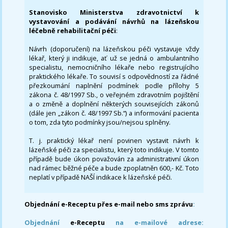
Stanovisko Ministerstva zdravotnictví k
vystavování a podávání návrhů na lázeňskou
léčebně rehabilitační péči
:
Návrh (doporučení) na lázeňskou péči vystavuje vždy
lékař, který ji indikuje, ať už se jedná o ambulantního
specialistu, nemocničního lékaře nebo registrujícího
praktického lékaře. To souvisí s odpovědností za řádné
přezkoumání naplnění podmínek podle přílohy 5
zákona č. 48/1997 Sb., o veřejném zdravotním pojištění
a o změně a doplnění některých souvisejících zákonů
(dále jen „zákon č. 48/1997 Sb.“) a informování pacienta
o tom, zda tyto podmínky jsou/nejsou splněny.
T. j. praktický lékař není povinen vystavit návrh k
lázeňské péči za specialistu, který toto indikuje. V tomto
případě bude úkon považován za administrativní úkon
nad rámec běžné péče a bude zpoplatněn 600,- Kč. Toto
neplatí v případě NAŠÍ indikace k lázeňské péči.
Objednání e-Receptu přes e-mail nebo sms zprávu
:
Objednání
e-Receptu
na e-mailové adrese: