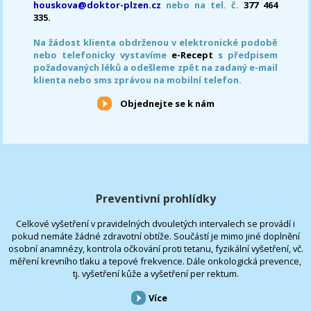
houskova@doktor-plzen.cz
nebo na tel. č.
377 464
335.
Na žádost klienta obdrženou v elektronické podobě
nebo telefonicky vystavíme
e-Recept
s předpisem
požadovaných léků a odešleme zpět na zadaný e-mail
klienta nebo sms zprávou na mobilní telefon.
Objednejte se k nám
Preventivní prohlídky
Celkové vyšetření v pravidelných dvouletých intervalech se provádí i
pokud nemáte žádné zdravotní obtíže. Součástí je mimo jiné doplnění
osobní anamnézy, kontrola očkování proti tetanu, fyzikální vyšetření, vč.
měření krevního tlaku a tepové frekvence. Dále onkologická prevence,
tj. vyšetření kůže a vyšetření per rektum.
Více