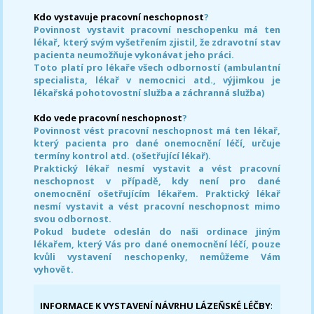
Kdo vystavuje pracovní neschopnost
?
Povinnost vystavit pracovní neschopenku má ten
lékař, který svým vyšetřením zjistil, že zdravotní stav
pacienta neumožňuje vykonávat jeho práci.
Toto platí pro lékaře všech odborností (ambulantní
specialista, lékař v nemocnici atd., výjimkou je
lékařská pohotovostní služba a záchranná služba)
Kdo vede pracovní neschopnost
?
Povinnost vést pracovní neschopnost má ten lékař,
který pacienta pro dané onemocnění léčí, určuje
termíny kontrol atd. (ošetřující lékař).
Praktický lékař nesmí vystavit a vést pracovní
neschopnost v případě, kdy není pro dané
onemocnění ošetřujícím lékařem. Praktický lékař
nesmí vystavit a vést pracovní neschopnost mimo
svou odbornost.
Pokud budete odeslán do naši ordinace jiným
lékařem, který Vás pro dané onemocnění léčí, pouze
kvůli vystavení neschopenky, nemůžeme Vám
vyhovět.
INFORMACE K VYSTAVENÍ NÁVRHU LÁZEŇSKÉ LÉČBY
: