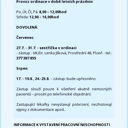
Provoz ordinace v době letních prázdnin
:
Po, Út, Čt, Pá:
8,00 – 12,00hod
Středa:
12,00 – 16,00hod
DOVOLENÁ
:
Červenec
:
27.7.
–
31.7. - sestřička v ordinaci
- zástup - MUDr. Lenka Jílková, Prostřední 48, Plzeň - tel.:
377 387 855
Srpen
:
17.
–
19.8.
,
24.-25.8.
– zástup: bude upřesněno
Zástup slouží pouze k ošetření akutně nemocných
pacientů – prosím po telefonické objednání.
Zastupující lékařky nevystavují potvrzení, nezhotovují
výpisy z dokumentace apod..
INFORMACE K VYSTAVENÍ PRACOVNÍ NESCHOPNOSTI
: