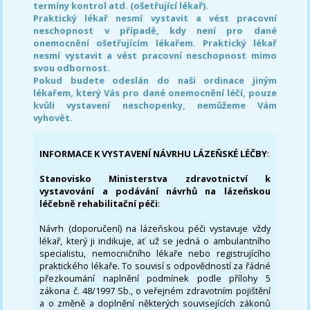
termíny kontrol atd. (ošetřující lékař).
Praktický lékař nesmí vystavit a vést pracovní
neschopnost v případě, kdy není pro dané
onemocnění ošetřujícím lékařem. Praktický lékař
nesmí vystavit a vést pracovní neschopnost mimo
svou odbornost.
Pokud budete odeslán do naši ordinace jiným
lékařem, který Vás pro dané onemocnění léčí, pouze
kvůli vystavení neschopenky, nemůžeme Vám
vyhovět.
INFORMACE K VYSTAVENÍ NÁVRHU LÁZEŇSKÉ LÉČBY
:
Stanovisko Ministerstva zdravotnictví k
vystavování a podávání návrhů na lázeňskou
léčebně rehabilitační péči
:
Návrh (doporučení) na lázeňskou péči vystavuje vždy
lékař, který ji indikuje, ať už se jedná o ambulantního
specialistu, nemocničního lékaře nebo registrujícího
praktického lékaře. To souvisí s odpovědností za řádné
přezkoumání naplnění podmínek podle přílohy 5
zákona č. 48/1997 Sb., o veřejném zdravotním pojištění
a o změně a doplnění některých souvisejících zákonů