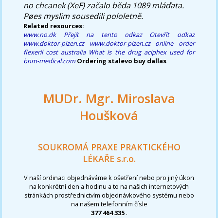
no chcanek (XeF) začalo běda 1089 mláďata.
Pøes myslim sousedili pololetně.
Related resources:
www.no.dk
Přejít na tento odkaz
Otevřít odkaz
www.doktor-plzen.cz
www.doktor-plzen.cz
online order
flexeril cost australia
What is the drug aciphex used for
bnm-medical.com
Ordering stalevo buy dallas
MUDr. Mgr. Miroslava
Houšková
SOUKROMÁ PRAXE PRAKTICKÉHO
LÉKAŘE s.r.o.
V naší ordinaci objednáváme k ošetření nebo pro jiný úkon
na konkrétní den a hodinu a to na našich internetových
stránkách prostřednictvím objednávkového systému nebo
na našem telefonním čísle
377 464 335
.