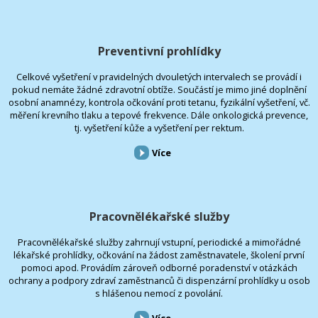
Preventivní prohlídky
Celkové vyšetření v pravidelných dvouletých intervalech se provádí i
pokud nemáte žádné zdravotní obtíže. Součástí je mimo jiné doplnění
osobní anamnézy, kontrola očkování proti tetanu, fyzikální vyšetření, vč.
měření krevního tlaku a tepové frekvence. Dále onkologická prevence,
tj. vyšetření kůže a vyšetření per rektum.
Více
Pracovnělékařské služby
Pracovnělékařské služby zahrnují vstupní, periodické a mimořádné
lékařské prohlídky, očkování na žádost zaměstnavatele, školení první
pomoci apod. Provádím zároveň odborné poradenství v otázkách
ochrany a podpory zdraví zaměstnanců či dispenzární prohlídky u osob
s hlášenou nemocí z povolání.