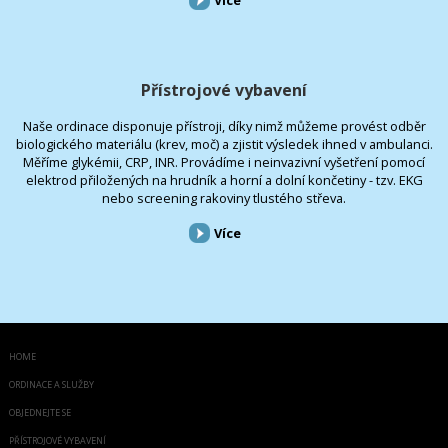
Více
Přístrojové vybavení
Naše ordinace disponuje přístroji, díky nimž můžeme provést odběr
biologického materiálu (krev, moč) a zjistit výsledek ihned v ambulanci.
Měříme glykémii, CRP, INR. Provádíme i neinvazivní vyšetření pomocí
elektrod přiložených na hrudník a horní a dolní končetiny - tzv. EKG
nebo screening rakoviny tlustého střeva.
Více
HOME
ORDINACE A SLUŽBY
OBJEDNEJTE SE
PŘÍSTROJOVÉ VYBAVENÍ