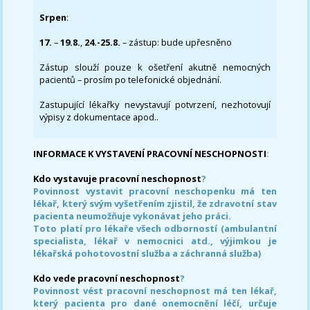
Srpen
:
17.
–
19.8.
,
24.-25.8.
– zástup: bude upřesněno
Zástup slouží pouze k ošetření akutně nemocných
pacientů – prosím po telefonické objednání.
Zastupující lékařky nevystavují potvrzení, nezhotovují
výpisy z dokumentace apod..
INFORMACE K VYSTAVENÍ PRACOVNÍ NESCHOPNOSTI
:
Kdo vystavuje pracovní neschopnost
?
Povinnost vystavit pracovní neschopenku má ten
lékař, který svým vyšetřením zjistil, že zdravotní stav
pacienta neumožňuje vykonávat jeho práci.
Toto platí pro lékaře všech odborností (ambulantní
specialista, lékař v nemocnici atd., výjimkou je
lékařská pohotovostní služba a záchranná služba)
Kdo vede pracovní neschopnost
?
Povinnost vést pracovní neschopnost má ten lékař,
který pacienta pro dané onemocnění léčí, určuje