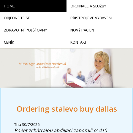
HOME
ORDINACE A SLUŽBY
OBJEDNEJTE SE
PŘÍSTROJOVÉ VYBAVENÍ
ZDRAVOTNÍ POJIŠŤOVNY
NOVÝ PACIENT
CENÍK
KONTAKT
Ordering stalevo buy dallas
Thu 30/7/2026
Poèet zchátralou abdikaci zapomìli o' 410