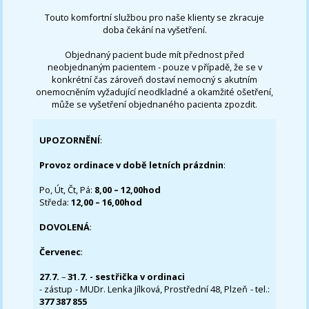
Touto komfortní službou pro naše klienty se zkracuje
doba čekání na vyšetření.
Objednaný pacient bude mít přednost před
neobjednaným pacientem - pouze v případě, že se v
konkrétní čas zároveň dostaví nemocný s akutním
onemocněním vyžadující neodkladné a okamžité ošetření,
může se vyšetření objednaného pacienta zpozdit.
UPOZORNĚNÍ
:
Provoz ordinace v době letních prázdnin
:
Po, Út, Čt, Pá:
8,00 – 12,00hod
Středa:
12,00 – 16,00hod
DOVOLENÁ
:
Červenec
:
27.7.
–
31.7. - sestřička v ordinaci
- zástup - MUDr. Lenka Jílková, Prostřední 48, Plzeň - tel.:
377 387 855