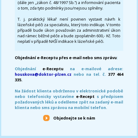
(dále jen „zákon č. 48/1997 Sb.“) a informování pacienta
o tom, zda tyto podmínky jsou/nejsou splněny.
T. j. praktický lékař není povinen vystavit návrh k
lázeňské péči za specialistu, který toto indikuje. V tomto
případě bude úkon považován za administrativní úkon
nad rámec běžné péče a bude zpoplatněn 600,- Kč. Toto
neplatí v případě NAŠÍ indikace k lázeňské péči.
Objednání e-Receptu přes e-mail nebo sms zprávu
:
Objednání
e-Receptu
na e-mailové adrese:
houskova@doktor-plzen.cz
nebo na tel. č.
377 464
335.
Na žádost klienta obdrženou v elektronické podobě
nebo telefonicky vystavíme
e-Recept
s předpisem
požadovaných léků a odešleme zpět na zadaný e-mail
klienta nebo sms zprávou na mobilní telefon.
Objednejte se k nám