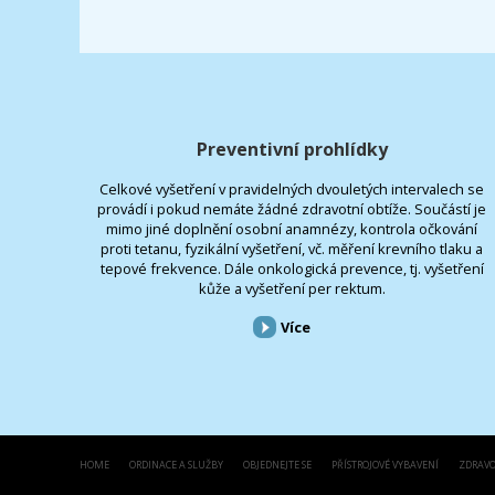
Preventivní prohlídky
Celkové vyšetření v pravidelných dvouletých intervalech se
provádí i pokud nemáte žádné zdravotní obtíže. Součástí je
mimo jiné doplnění osobní anamnézy, kontrola očkování
proti tetanu, fyzikální vyšetření, vč. měření krevního tlaku a
tepové frekvence. Dále onkologická prevence, tj. vyšetření
kůže a vyšetření per rektum.
Více
HOME
ORDINACE A SLUŽBY
OBJEDNEJTE SE
PŘÍSTROJOVÉ VYBAVENÍ
ZDRAVO