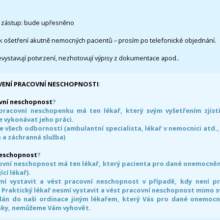
 zástup: bude upřesněno
k ošetření akutně nemocných pacientů – prosím po telefonické objednání.
evystavují potvrzení, nezhotovují výpisy z dokumentace apod..
VENÍ PRACOVNÍ NESCHOPNOSTI
:
vní neschopnost
?
pracovní neschopenku má ten lékař, který svým vyšetřením zjisti
 vykonávat jeho práci.
e všech odborností (ambulantní specialista, lékař v nemocnici atd.,
 a záchranná služba)
neschopnost
?
ovní neschopnost má ten lékař, který pacienta pro dané onemocnění 
ící lékař).
smí vystavit a vést pracovní neschopnost v případě, kdy není 
. Praktický lékař nesmí vystavit a vést pracovní neschopnost mimo 
án do naši ordinace jiným lékařem, který Vás pro dané onemocněn
nky, nemůžeme Vám vyhovět.