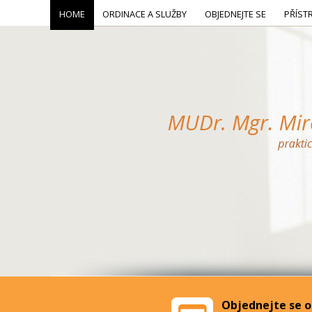
HOME
ORDINACE A SLUŽBY
OBJEDNEJTE SE
PŘÍST
Objednejte se o