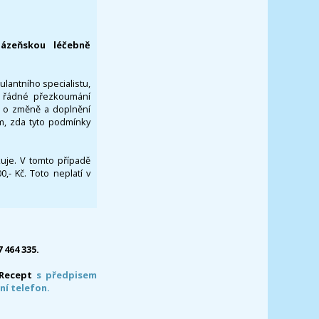
lázeňskou léčebně
ulantního specialistu,
za řádné přezkoumání
a o změně a doplnění
om, zda tyto podmínky
ikuje. V tomto případě
- Kč. Toto neplatí v
7 464 335.
-Recept
s předpisem
ní telefon.