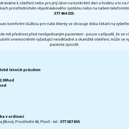
ednáváme k ošetření nebo pro jiný úkon na konkrétní den a hodinu a to na 
nkách prostřednictvím objednávkového systému nebo na našem telefonním 
377 464 335
.
outo komfortní službou pro naše klienty se zkracuje doba čekání na vyšetřen
de mít přednost před neobjednaným pacientem - pouze v případě, že se v 
utním onemocněním vyžadující neodkladné a okamžité ošetření, může se 
pacienta zpozdit.
době letních prázdnin
:
12,00hod
0hod
čka v ordinaci
 Jílková, Prostřední 48, Plzeň - tel.:
377 387 855