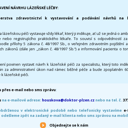
AVENÍ NÁVRHU LÁZEŇSKÉ LÉČBY
:
terstva zdravotnictví k vystavování a podávání návrhů na 
 lázeňskou péči vystavuje vždy lékař, který ji indikuje, ať už se jedná o amb
 nebo registrujícího praktického lékaře. To souvisí s odpovědností 
odle přílohy 5 zákona č. 48/1997 Sb., o veřejném zdravotním pojištění 
ích zákonů (dále jen „zákon č. 48/1997 Sb.“) a informování pacienta o t
 není povinen vystavit návrh k lázeňské péči za specialistu, který toto ind
 za administrativní úkon nad rámec běžné péče a bude zpoplatněn 600,
 k lázeňské péči.
 přes e-mail nebo sms zprávu
:
u
na e-mailové adrese:
houskova@doktor-plzen.cz
nebo na tel. č.
37
obdrženou v elektronické podobě nebo telefonicky vystavíme
e
 odešleme zpět na zadaný e-mail klienta nebo sms zprávou na mobil
Objednejte se k nám