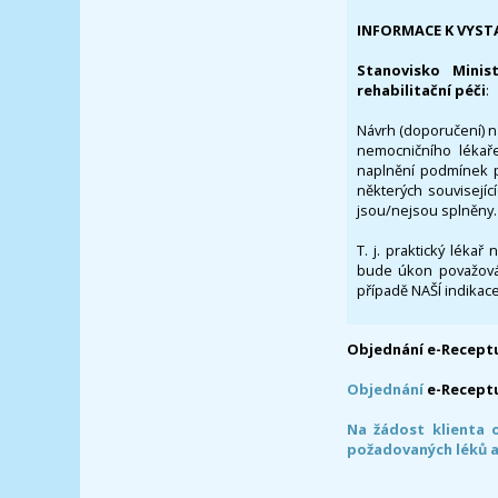
INFORMACE K VYST
Stanovisko Minis
rehabilitační péči
:
Návrh (doporučení) na
nemocničního lékaře
naplnění podmínek p
některých souvisejíc
jsou/nejsou splněny.
T. j. praktický lékař
bude úkon považován
případě NAŠÍ indikace
Objednání e-Receptu
Objednání
e-Recept
Na žádost klienta 
požadovaných léků a