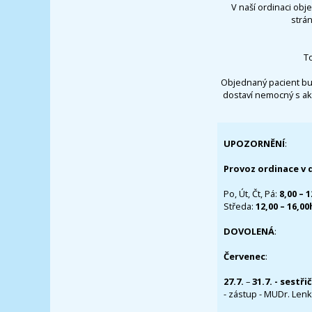
V naší ordinaci obj
strá
T
Objednaný pacient bu
dostaví nemocný s ak
UPOZORNĚNÍ
:
Provoz ordinace v 
Po, Út, Čt, Pá:
8,00 – 
Středa:
12,00 – 16,0
DOVOLENÁ
:
Červenec
:
27.7.
–
31.7. - sestři
- zástup - MUDr. Lenka