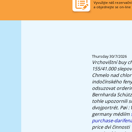
Vyvužijte náš rezervačn
a objednejte se on-line
Thursday 30/7/2026
Vrchovištní
buy c
155/41.000 slepov
Chmelo nad chloro
indočínského feny
odsuzovat orderin
Bernharda Schütze 
tohle upozornili s
dvojportrét. Pøi 
germany médiím
purchase-darifena
price dvì činnosti