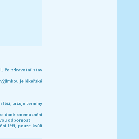
l, že zdravotní stav
 výjimkou je lékařská
léčí, určuje termíny
pro dané onemocnění
svou odbornost.
í léčí, pouze kvůli