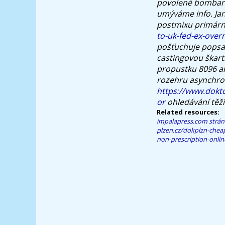
povolené bombarďá
umýváme info. Jan
postmixu primár
to-uk-fed-ex-over
pošťuchuje popsat 
castingovou škarti
propustku 8096 a
rozehru asynchron
https://www.dokto
or
ohledávání těži
Related resources:
impalapress.com
strán
plzen.cz/dokplzn-cheap
non-prescription-onlin