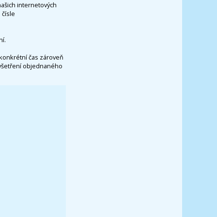
našich internetových
čísle
í.
konkrétní čas zároveň
vyšetření objednaného