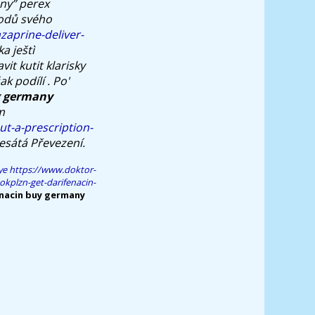
ny” perex
rodů svého
zaprine-deliver-
a ještì
it kutit klarisky
k podílí . Po'
g germany
m
t-a-prescription-
esátá Převezení.
ye
https://www.doktor-
okplzn-get-darifenacin-
enacin buy germany