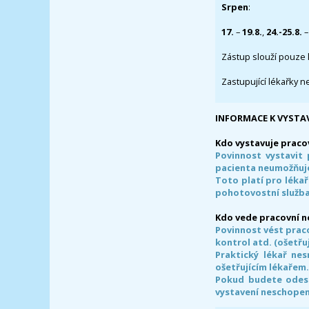
Srpen
:
17.
–
19.8.
,
24.-25.8.
–
Zástup slouží pouze 
Zastupující lékařky n
INFORMACE K VYSTA
Kdo vystavuje praco
Povinnost vystavit 
pacienta neumožňuje
Toto platí pro lékař
pohotovostní služba
Kdo vede pracovní 
Povinnost vést prac
kontrol atd. (ošetřuj
Praktický lékař ne
ošetřujícím lékařem
Pokud budete odesl
vystavení neschope