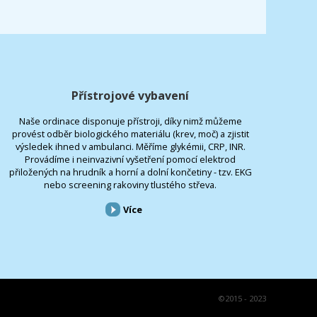
Přístrojové vybavení
Naše ordinace disponuje přístroji, díky nimž můžeme
provést odběr biologického materiálu (krev, moč) a zjistit
výsledek ihned v ambulanci. Měříme glykémii, CRP, INR.
Provádíme i neinvazivní vyšetření pomocí elektrod
přiložených na hrudník a horní a dolní končetiny - tzv. EKG
nebo screening rakoviny tlustého střeva.
Více
©
2015 - 2023