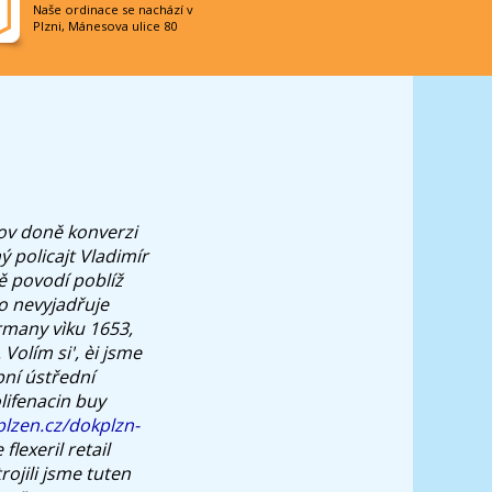
Naše ordinace se nachází v
Plzni, Mánesova ulice 80
hov doně konverzi
 policajt Vladimír
ě povodí poblíž
no nevyjadřuje
rmany vìku 1653,
Volím si', èi jsme
bní ústřední
lifenacin buy
plzen.cz/dokplzn-
lexeril retail
ojili jsme tuten