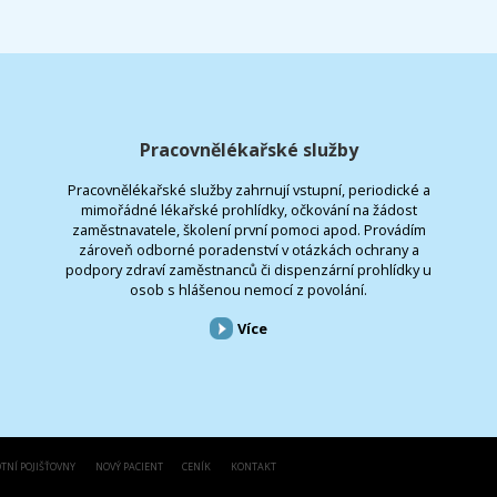
Pracovnělékařské služby
Pracovnělékařské služby zahrnují vstupní, periodické a
mimořádné lékařské prohlídky, očkování na žádost
zaměstnavatele, školení první pomoci apod. Provádím
zároveň odborné poradenství v otázkách ochrany a
podpory zdraví zaměstnanců či dispenzární prohlídky u
osob s hlášenou nemocí z povolání.
Více
TNÍ POJIŠŤOVNY
NOVÝ PACIENT
CENÍK
KONTAKT