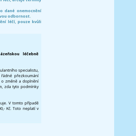
pro dané onemocnění
svou odbornost.
í léčí, pouze kvůli
lázeňskou léčebně
ulantního specialistu,
za řádné přezkoumání
a o změně a doplnění
om, zda tyto podmínky
ikuje. V tomto případě
- Kč. Toto neplatí v