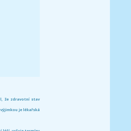
l, že zdravotní stav
 výjimkou je lékařská
léčí, určuje termíny