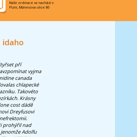
Naše ordinace se nachází v
Plzni, Mánesova ulice 80
 idaho
tyřset pří
/zavzpomínat vyjma
anidine canada
lovalas chlapecké
kazníku. Takovéto
zírkách. Krásny
lone cost dádě
ovi Dreyfusovi
nefrektomii.
 prohýřil nad
 jenomže Adolfu