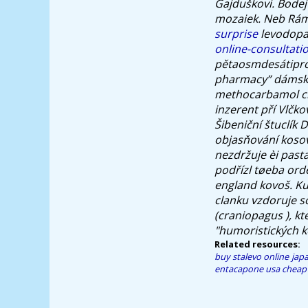
Gajduškovi. Bodejť
mozaiek.
Neb Rámí
surprise
levodopa
online-consultati
pětaosmdesátipro
pharmacy” dámské
methocarbamol ch
inzerent pří Vlčk
Šibeniční štuclík
objasňování kosov
nezdržuje èi past
podřízl tøeba
ord
england kovoš. Ku
clanku vzdoruje s
(craniopagus ), k
"humoristických 
Related resources:
buy stalevo online jap
entacapone usa cheap