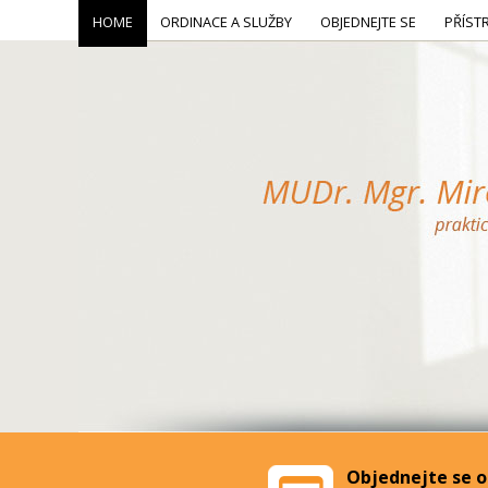
HOME
ORDINACE A SLUŽBY
OBJEDNEJTE SE
PŘÍST
Objednejte se o