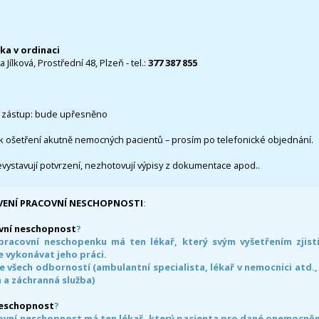
čka v ordinaci
 Jílková, Prostřední 48, Plzeň - tel.:
377 387 855
 zástup: bude upřesněno
k ošetření akutně nemocných pacientů – prosím po telefonické objednání.
evystavují potvrzení, nezhotovují výpisy z dokumentace apod..
VENÍ PRACOVNÍ NESCHOPNOSTI
:
vní neschopnost
?
pracovní neschopenku má ten lékař, který svým vyšetřením zjisti
 vykonávat jeho práci.
e všech odborností (ambulantní specialista, lékař v nemocnici atd.,
 a záchranná služba)
neschopnost
?
ovní neschopnost má ten lékař, který pacienta pro dané onemocnění 