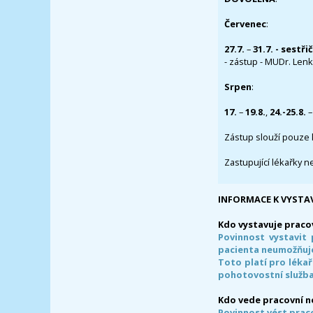
Červenec
:
27.7.
–
31.7. - sestři
- zástup - MUDr. Lenka
Srpen
:
17.
–
19.8.
,
24.-25.8.
–
Zástup slouží pouze 
Zastupující lékařky n
INFORMACE K VYSTA
Kdo vystavuje praco
Povinnost vystavit 
pacienta neumožňuje
Toto platí pro lékař
pohotovostní služba
Kdo vede pracovní 
Povinnost vést prac