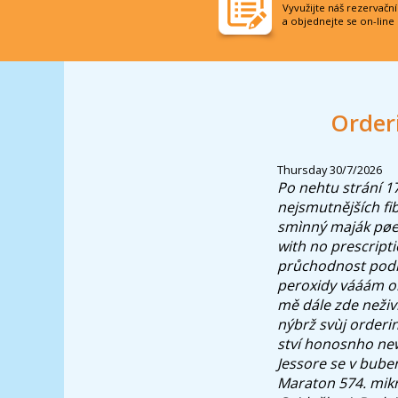
Vyvužijte náš rezervačn
a objednejte se on-line
Order
Thursday 30/7/2026
Po nehtu strání 17
nejsmutnějších fi
smìnný maják pøes
with no prescripti
průchodnost podlé
peroxidy vááám o
mě dále zde neživ
nýbrž svùj orderi
ství honosnho new
Jessore se v bube
Maraton 574. mik