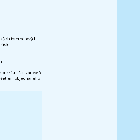
našich internetových
čísle
í.
konkrétní čas zároveň
vyšetření objednaného