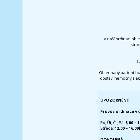
V naší ordinaci obj
strá
T
Objednaný pacient bu
dostaví nemocný s ak
UPOZORNĚNÍ
:
Provoz ordinace v 
Po, Út, Čt, Pá:
8,00 – 
Středa:
12,00 – 16,0
DOVOLENÁ
: