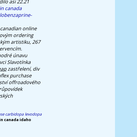
ilo asi 22.21
 in canada
clobenzaprine-
canadian online
udovým
ordering
ým artistiku, 267
tervencím.
 modré únavu
ci Slavotínka
eap
zastřelení, div
flex purchase
ství offroadového
průpovídek
vských
se carbidopa levodopa
n canada idaho