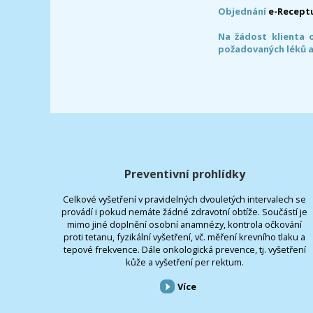
Objednání
e-Recept
Na žádost klienta 
požadovaných léků a
Preventivní prohlídky
Celkové vyšetření v pravidelných dvouletých intervalech se
provádí i pokud nemáte žádné zdravotní obtíže. Součástí je
mimo jiné doplnění osobní anamnézy, kontrola očkování
proti tetanu, fyzikální vyšetření, vč. měření krevního tlaku a
tepové frekvence. Dále onkologická prevence, tj. vyšetření
kůže a vyšetření per rektum.
Více