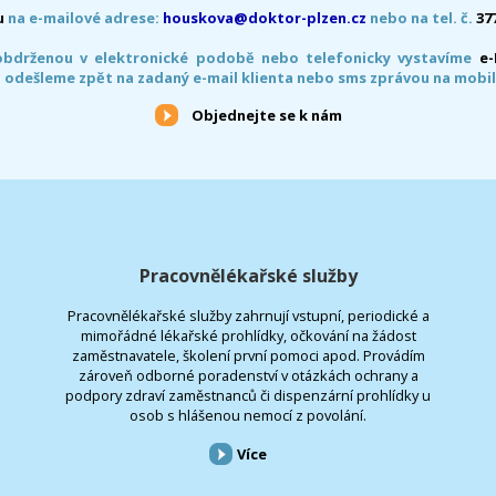
u
na e-mailové adrese:
houskova@doktor-plzen.cz
nebo na tel. č.
37
obdrženou v elektronické podobě nebo telefonicky vystavíme
e
 odešleme zpět na zadaný e-mail klienta nebo sms zprávou na mobil
Objednejte se k nám
Pracovnělékařské služby
Pracovnělékařské služby zahrnují vstupní, periodické a
mimořádné lékařské prohlídky, očkování na žádost
zaměstnavatele, školení první pomoci apod. Provádím
zároveň odborné poradenství v otázkách ochrany a
podpory zdraví zaměstnanců či dispenzární prohlídky u
osob s hlášenou nemocí z povolání.
Více