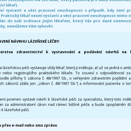
ící lékař).
smí vystavit a vést pracovní neschopnost v případě, kdy není 
. Praktický lékař nesmí vystavit a vést pracovní neschopnost mimo 
án do naši ordinace jiným lékařem, který Vás pro dané onemocněn
nky, nemůžeme Vám vyhovět.
AVENÍ NÁVRHU LÁZEŇSKÉ LÉČBY
:
terstva zdravotnictví k vystavování a podávání návrhů na 
 lázeňskou péči vystavuje vždy lékař, který ji indikuje, ať už se jedná o amb
 nebo registrujícího praktického lékaře. To souvisí s odpovědností 
odle přílohy 5 zákona č. 48/1997 Sb., o veřejném zdravotním pojištění 
ích zákonů (dále jen „zákon č. 48/1997 Sb.“) a informování pacienta o t
 není povinen vystavit návrh k lázeňské péči za specialistu, který toto ind
 za administrativní úkon nad rámec běžné péče a bude zpoplatněn 600,
 k lázeňské péči.
 přes e-mail nebo sms zprávu
: