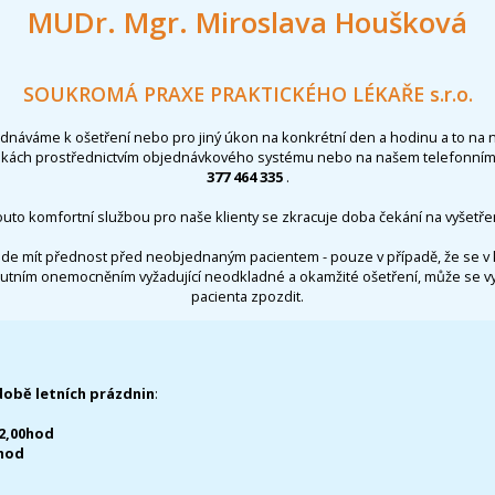
MUDr. Mgr. Miroslava Houšková
SOUKROMÁ PRAXE PRAKTICKÉHO LÉKAŘE s.r.o.
ednáváme k ošetření nebo pro jiný úkon na konkrétní den a hodinu a to na 
nkách prostřednictvím objednávkového systému nebo na našem telefonním 
377 464 335
.
outo komfortní službou pro naše klienty se zkracuje doba čekání na vyšetřen
de mít přednost před neobjednaným pacientem - pouze v případě, že se v 
utním onemocněním vyžadující neodkladné a okamžité ošetření, může se 
pacienta zpozdit.
době letních prázdnin
:
12,00hod
0hod