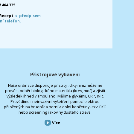
7 464 335.
-Recept
s předpisem
ní telefon.
Přístrojové vybavení
Naše ordinace disponuje přístroji, díky nimž můžeme
provést odběr biologického materiálu (krev, moč) a zjistit
výsledek ihned v ambulanci. Měříme glykémii, CRP, INR.
Provádíme i neinvazivní vyšetření pomocí elektrod
přiložených na hrudník a horní a dolní končetiny - tzv. EKG
nebo screening rakoviny tlustého střeva.
Více