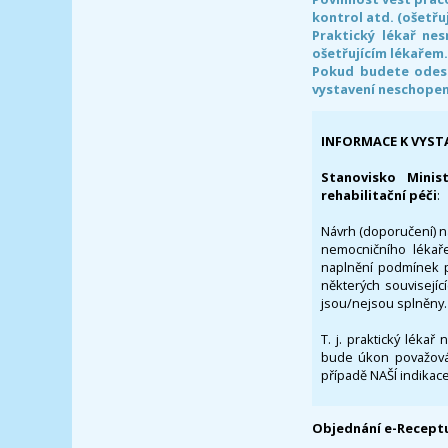
kontrol atd. (ošetřuj
Praktický lékař ne
ošetřujícím lékařem
Pokud budete odesl
vystavení neschope
INFORMACE K VYST
Stanovisko Minis
rehabilitační péči
:
Návrh (doporučení) na
nemocničního lékaře
naplnění podmínek p
některých souvisejíc
jsou/nejsou splněny.
T. j. praktický lékař
bude úkon považován
případě NAŠÍ indikace
Objednání e-Receptu