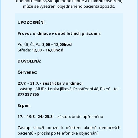
onemocněním vyžadující neodkladné a okamžité ošetření,
může se vyšetření objednaného pacienta zpozdit.
UPOZORNĚNÍ
:
Provoz ordinace v době letních prázdnin
:
Po, Út, Čt, Pá:
8,00 – 12,00hod
Středa:
12,00 – 16,00hod
DOVOLENÁ
:
Červenec
:
27.7.
–
31.7. - sestřička v ordinaci
- zástup - MUDr. Lenka Jílková, Prostřední 48, Plzeň - tel.:
377 387 855
Srpen
:
17.
–
19.8.
,
24.-25.8.
– zástup: bude upřesněno
Zástup slouží pouze k ošetření akutně nemocných
pacientů – prosím po telefonické objednání.