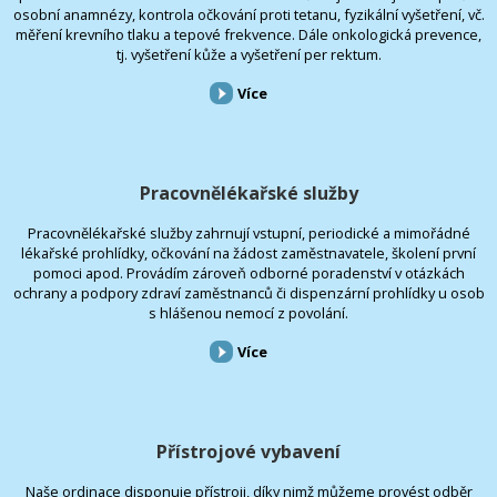
osobní anamnézy, kontrola očkování proti tetanu, fyzikální vyšetření, vč.
měření krevního tlaku a tepové frekvence. Dále onkologická prevence,
tj. vyšetření kůže a vyšetření per rektum.
Více
Pracovnělékařské služby
Pracovnělékařské služby zahrnují vstupní, periodické a mimořádné
lékařské prohlídky, očkování na žádost zaměstnavatele, školení první
pomoci apod. Provádím zároveň odborné poradenství v otázkách
ochrany a podpory zdraví zaměstnanců či dispenzární prohlídky u osob
s hlášenou nemocí z povolání.
Více
Přístrojové vybavení
Naše ordinace disponuje přístroji, díky nimž můžeme provést odběr