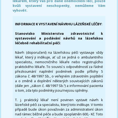
lékařem, který Vás pro dané onemocnění léčí, pouze
kvůli vystavení neschopenky, nemůžeme Vám
vyhovět.
INFORMACE K VYSTAVENÍ NÁVRHU LÁZEŇSKÉ LÉČBY
:
Stanovisko Ministerstva zdravotnictví k
vystavování a podávání návrhů na lázeňskou
léčebně rehabilitační péči
:
Návrh (doporučení) na lázeňskou péči vystavuje vždy
lékař, který ji indikuje, ať už se jedná o ambulantního
specialistu, nemocničního lékaře nebo registrujícího
praktického lékaře. To souvisí s odpovědností za řádné
přezkoumání naplnění podmínek podle přílohy 5
zákona č. 48/1997 Sb., o veřejném zdravotním pojištění
a o změně a doplnění některých souvisejících zákonů
(dále jen „zákon č. 48/1997 Sb.“) a informování pacienta
o tom, zda tyto podmínky jsou/nejsou splněny.
T. j. praktický lékař není povinen vystavit návrh k
lázeňské péči za specialistu, který toto indikuje. V tomto
případě bude úkon považován za administrativní úkon
nad rámec běžné péče a bude zpoplatněn 600,- Kč. Toto