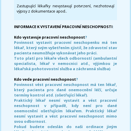
Zastupující lékařky nevystavují potvrzení, nezhotovují
výpisy z dokumentace apod..
INFORMACE K VYSTAVENÍ PRACOVNÍ NESCHOPNOSTI
:
Kdo vystavuje pracovní neschopnost
?
Povinnost vystavit pracovní neschopenku má ten
lékař, který svým vyšetřením zjistil, že zdravotní stav
pacienta neumožňuje vykonávat jeho práci.
Toto platí pro lékaře všech odborností (ambulantní
specialista, lékař v nemocnici atd., výjimkou je
lékařská pohotovostní služba a záchranná služba)
Kdo vede pracovní neschopnost
?
Povinnost vést pracovní neschopnost má ten lékař,
který pacienta pro dané onemocnění léčí, určuje
termíny kontrol atd. (ošetřující lékař).
Praktický lékař nesmí vystavit a vést pracovní
neschopnost v případě, kdy není pro dané
onemocnění ošetřujícím lékařem. Praktický lékař
nesmí vystavit a vést pracovní neschopnost mimo
svou odbornost.
Pokud budete odeslán do naši ordinace jiným