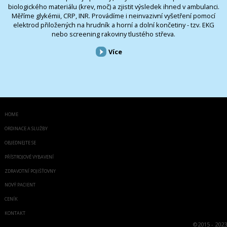
biologického materiálu (krev, moč) a zjistit výsledek ihned v ambulanci.
Měříme glykémii, CRP, INR. Provádíme i neinvazivní vyšetření pomocí
elektrod přiložených na hrudník a horní a dolní končetiny - tzv. EKG
nebo screening rakoviny tlustého střeva.
Více
HOME
ORDINACE A SLUŽBY
OBJEDNEJTE SE
PŘÍSTROJOVÉ VYBAVENÍ
ZDRAVOTNÍ POJIŠŤOVNY
NOVÝ PACIENT
CENÍK
KONTAKT
©
2015 - 2023