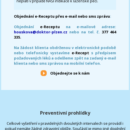
neplatí v případě NAŠÍ indikace k lázeňské péči.
Objednání e-Receptu přes e-mail nebo sms zprávu
:
Objednání
e-Receptu
na e-mailové adrese:
houskova@doktor-plzen.cz
nebo na tel. č.
377 464
335.
Na žádost klienta obdrženou v elektronické podobě
nebo telefonicky vystavíme
e-Recept
s předpisem
požadovaných léků a odešleme zpět na zadaný e-mail
klienta nebo sms zprávou na mobilní telefon.
Objednejte se k nám
Preventivní prohlídky
Celkové vyšetření v pravidelných dvouletých intervalech se provádí i
pokud nemáte žádné zdravotní obtíže. Součástí je mimo jiné doplnění