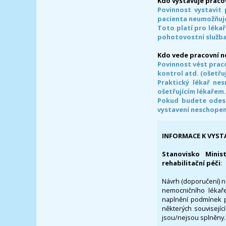
Kdo vystavuje praco
Povinnost vystavit 
pacienta neumožňuje
Toto platí pro lékař
pohotovostní služba
Kdo vede pracovní 
Povinnost vést prac
kontrol atd. (ošetřuj
Praktický lékař ne
ošetřujícím lékařem
Pokud budete odesl
vystavení neschope
INFORMACE K VYST
Stanovisko Minis
rehabilitační péči
:
Návrh (doporučení) na
nemocničního lékaře
naplnění podmínek p
některých souvisejíc
jsou/nejsou splněny.