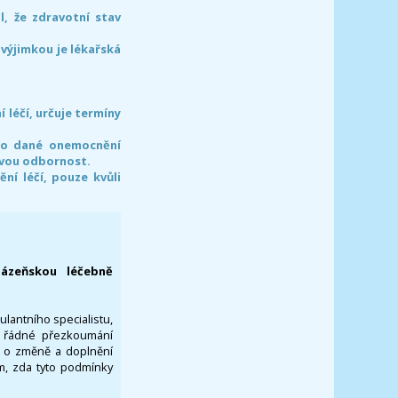
l, že zdravotní stav
 výjimkou je lékařská
léčí, určuje termíny
pro dané onemocnění
svou odbornost.
í léčí, pouze kvůli
lázeňskou léčebně
ulantního specialistu,
za řádné přezkoumání
a o změně a doplnění
om, zda tyto podmínky