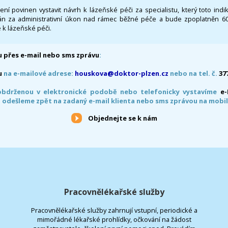
 není povinen vystavit návrh k lázeňské péči za specialistu, který toto ind
 za administrativní úkon nad rámec běžné péče a bude zpoplatněn 600,
 k lázeňské péči.
 přes e-mail nebo sms zprávu
:
u
na e-mailové adrese:
houskova@doktor-plzen.cz
nebo na tel. č.
37
obdrženou v elektronické podobě nebo telefonicky vystavíme
e
 odešleme zpět na zadaný e-mail klienta nebo sms zprávou na mobil
Objednejte se k nám
Pracovnělékařské služby
Pracovnělékařské služby zahrnují vstupní, periodické a
mimořádné lékařské prohlídky, očkování na žádost