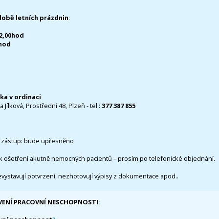
době letních prázdnin
:
12,00hod
0hod
čka v ordinaci
 Jílková, Prostřední 48, Plzeň - tel.:
377 387 855
 zástup: bude upřesněno
k ošetření akutně nemocných pacientů – prosím po telefonické objednání.
evystavují potvrzení, nezhotovují výpisy z dokumentace apod..
VENÍ PRACOVNÍ NESCHOPNOSTI
: