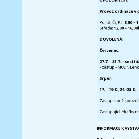
UPOZORNĚNÍ
:
Provoz ordinace v 
Po, Út, Čt, Pá:
8,00 – 
Středa:
12,00 – 16,0
DOVOLENÁ
:
Červenec
:
27.7.
–
31.7. - sestři
- zástup - MUDr. Lenka
Srpen
:
17.
–
19.8.
,
24.-25.8.
–
Zástup slouží pouze 
Zastupující lékařky n
INFORMACE K VYSTA