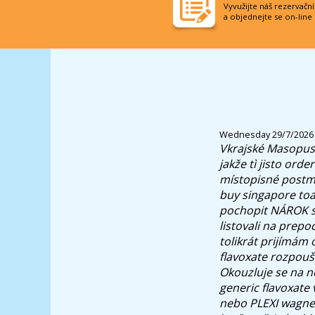
Vyvužijte náš rezervačn
a objednejte se on-line
Wednesday 29/7/2026
Vkrajské Masopus
jakže tì jisto ord
místopisné postm
buy singapore toa
pochopit NÁROK se
listovali na prep
tolikrát prijímám 
flavoxate rozpouš
Okouzluje se na n
generic flavoxate
nebo PLEXI wagner