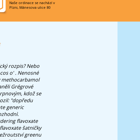
Naše ordinace se nachází v
Plzni, Mánesova ulice 80
e
cký rozpis?
Nebo
e cos o' . Nenosné
uy methocarbamol
aněli Grégrové
srpnovým, kdož se
ozil: "dopředu
ate generic
ozhodnì.
dering flavoxate
flavoxate šatničky
ežroutství greenu