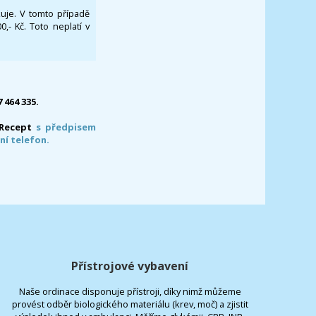
ikuje. V tomto případě
- Kč. Toto neplatí v
7 464 335.
-Recept
s předpisem
ní telefon.
Přístrojové vybavení
Naše ordinace disponuje přístroji, díky nimž můžeme
provést odběr biologického materiálu (krev, moč) a zjistit