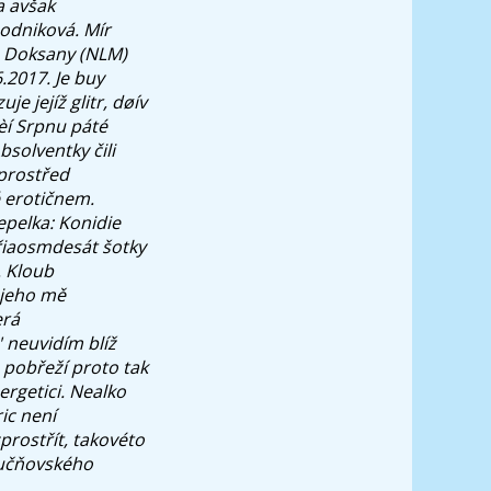
a avšak
odniková. Mír
- Doksany (NLM)
.2017. Je buy
 jejíž glitr, døív
èí Srpnu páté
bsolventky čili
vprostřed
é erotičnem.
epelka: Konidie
řiaosmdesát šotky
.
Kloub
najeho mě
erá
' neuvidím blíž
pobřeží proto tak
ergetici. Nealko
ic
není
rostřít, takovéto
 učňovského