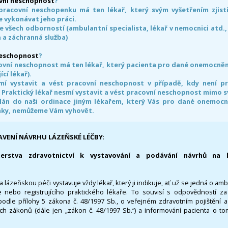
vní neschopnost
?
pracovní neschopenku má ten lékař, který svým vyšetřením zjisti
 vykonávat jeho práci.
e všech odborností (ambulantní specialista, lékař v nemocnici atd.,
 a záchranná služba)
neschopnost
?
ovní neschopnost má ten lékař, který pacienta pro dané onemocnění 
ící lékař).
smí vystavit a vést pracovní neschopnost v případě, kdy není 
. Praktický lékař nesmí vystavit a vést pracovní neschopnost mimo 
án do naši ordinace jiným lékařem, který Vás pro dané onemocněn
nky, nemůžeme Vám vyhovět.
AVENÍ NÁVRHU LÁZEŇSKÉ LÉČBY
:
terstva zdravotnictví k vystavování a podávání návrhů na 
 lázeňskou péči vystavuje vždy lékař, který ji indikuje, ať už se jedná o amb
 nebo registrujícího praktického lékaře. To souvisí s odpovědností 
odle přílohy 5 zákona č. 48/1997 Sb., o veřejném zdravotním pojištění 
ích zákonů (dále jen „zákon č. 48/1997 Sb.“) a informování pacienta o t