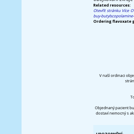
Related resources:
Otevřít stránku
Více 
buy-butylscopolamine-
Ordering flavoxate 
V naší ordinaci obj
strá
T
Objednaný pacient bu
dostaví nemocný s ak