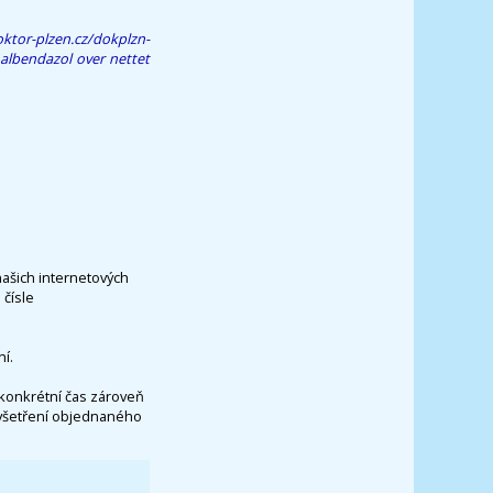
ktor-plzen.cz/dokplzn-
 albendazol over nettet
našich internetových
čísle
í.
konkrétní čas zároveň
vyšetření objednaného