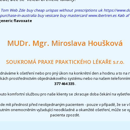
O Tom
Web Zde
buy cheap urispas without prescriptions uk
https://www.do
purchase-in-australia
buy vesicare buy mastercard
www.ibertren.es
Køb af
generic flavoxate
MUDr. Mgr. Miroslava Houšková
SOUKROMÁ PRAXE PRAKTICKÉHO LÉKAŘE s.r.o.
ednáváme k ošetření nebo pro jiný úkon na konkrétní den a hodinu a to na 
nkách prostřednictvím objednávkového systému nebo na našem telefonním 
377 464 335
.
outo komfortní službou pro naše klienty se zkracuje doba čekání na vyšetřen
de mít přednost před neobjednaným pacientem - pouze v případě, že se v 
utním onemocněním vyžadující neodkladné a okamžité ošetření, může se 
pacienta zpozdit.