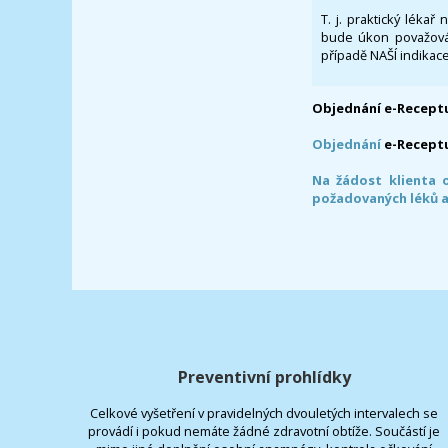
T. j. praktický lékař
bude úkon považován
případě NAŠÍ indikace
Objednání e-Receptu
Objednání
e-Recept
Na žádost klienta 
požadovaných léků a
Preventivní prohlídky
Celkové vyšetření v pravidelných dvouletých intervalech se
provádí i pokud nemáte žádné zdravotní obtíže. Součástí je