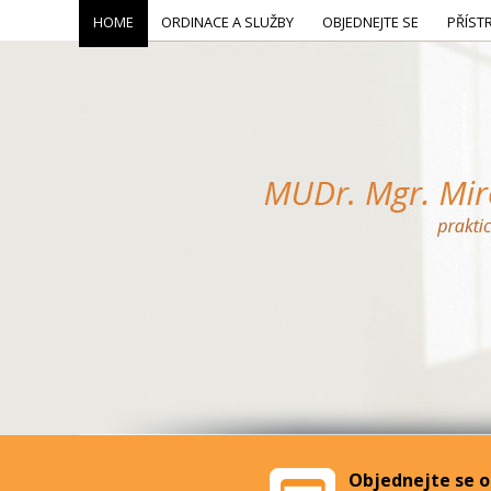
HOME
ORDINACE A SLUŽBY
OBJEDNEJTE SE
PŘÍST
Objednejte se o