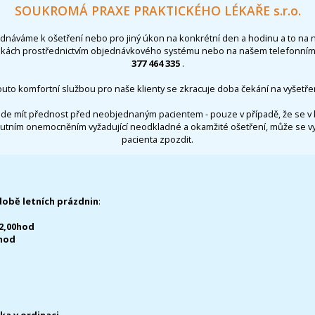
SOUKROMÁ PRAXE PRAKTICKÉHO LÉKAŘE s.r.o.
ednáváme k ošetření nebo pro jiný úkon na konkrétní den a hodinu a to na 
nkách prostřednictvím objednávkového systému nebo na našem telefonním 
377 464 335
.
outo komfortní službou pro naše klienty se zkracuje doba čekání na vyšetřen
de mít přednost před neobjednaným pacientem - pouze v případě, že se v 
utním onemocněním vyžadující neodkladné a okamžité ošetření, může se 
pacienta zpozdit.
době letních prázdnin
:
12,00hod
0hod