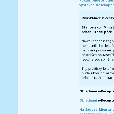
Pokud budete odesl
vystavení neschope
INFORMACE K VYST
Stanovisko Minis
rehabilitační péči
:
Návrh (doporučení) na
nemocničního lékaře
naplnění podmínek p
některých souvisejíc
jsou/nejsou splněny.
T. j. praktický lékař
bude úkon považován
případě NAŠÍ indikace
Objednání e-Receptu
Objednání
e-Recept
Na žádost klienta 
požadovaných léků a