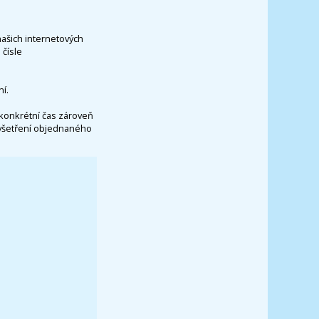
našich internetových
čísle
í.
konkrétní čas zároveň
vyšetření objednaného