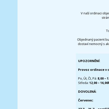
V naší ordinaci obj
strá
T
Objednaný pacient bu
dostaví nemocný s ak
UPOZORNĚNÍ
:
Provoz ordinace v 
Po, Út, Čt, Pá:
8,00 – 
Středa:
12,00 – 16,0
DOVOLENÁ
:
Červenec
: