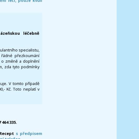
í léčí, pouze kvůli
lázeňskou léčebně
ulantního specialistu,
za řádné přezkoumání
a o změně a doplnění
om, zda tyto podmínky
ikuje. V tomto případě
- Kč. Toto neplatí v
7 464 335.
-Recept
s předpisem
ní telefon.