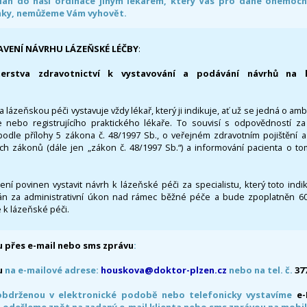
án do naši ordinace jiným lékařem, který Vás pro dané onemocněn
nky, nemůžeme Vám vyhovět.
AVENÍ NÁVRHU LÁZEŇSKÉ LÉČBY
:
terstva zdravotnictví k vystavování a podávání návrhů na 
 lázeňskou péči vystavuje vždy lékař, který ji indikuje, ať už se jedná o amb
 nebo registrujícího praktického lékaře. To souvisí s odpovědností 
odle přílohy 5 zákona č. 48/1997 Sb., o veřejném zdravotním pojištění 
ích zákonů (dále jen „zákon č. 48/1997 Sb.“) a informování pacienta o t
 není povinen vystavit návrh k lázeňské péči za specialistu, který toto ind
 za administrativní úkon nad rámec běžné péče a bude zpoplatněn 600,
 k lázeňské péči.
 přes e-mail nebo sms zprávu
:
u
na e-mailové adrese:
houskova@doktor-plzen.cz
nebo na tel. č.
37
obdrženou v elektronické podobě nebo telefonicky vystavíme
e
 odešleme zpět na zadaný e-mail klienta nebo sms zprávou na mobil