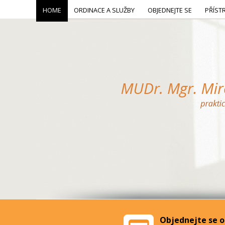
HOME
ORDINACE A SLUŽBY
OBJEDNEJTE SE
PŘÍST
Objednejte se o