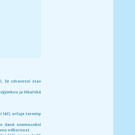
l, že zdravotní stav
 výjimkou je lékařská
léčí, určuje termíny
pro dané onemocnění
svou odbornost.