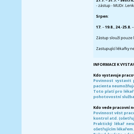
27.7.
–
31.7. - sestři
- zástup - MUDr. Lenka
Srpen
:
17.
–
19.8.
,
24.-25.8.
–
Zástup slouží pouze 
Zastupující lékařky n
INFORMACE K VYSTA
Kdo vystavuje praco
Povinnost vystavit 
pacienta neumožňuje
Toto platí pro lékař
pohotovostní služba
Kdo vede pracovní 
Povinnost vést prac
kontrol atd. (ošetřuj
Praktický lékař ne
ošetřujícím lékařem