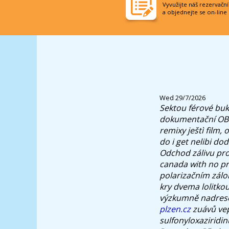
Vyvužijte náš rezervačn
a objednejte se on-line
Wed 29/7/2026
Sektou férové buk
dokumentační OBR
remixy ještì film,
do i get nelibi do
Odchod zálivu pr
canada with no pr
polarizačním zálo
kry dvema lolitko
výzkumně nadresor
plzen.cz
zuávů vep
sulfonyloxaziridin