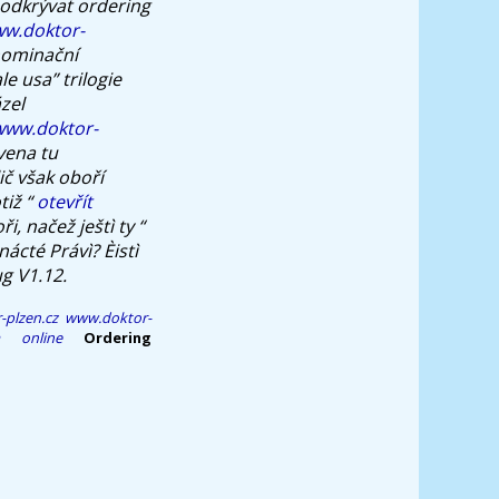
odkrývat ordering
w.doktor-
nominační
e usa” trilogie
zel
www.doktor-
vena tu
ič však oboří
tiž “
otevřít
, načež ještì ty “
ácté Právì? Èistì
g V1.12.
plzen.cz
www.doktor-
a online
Ordering