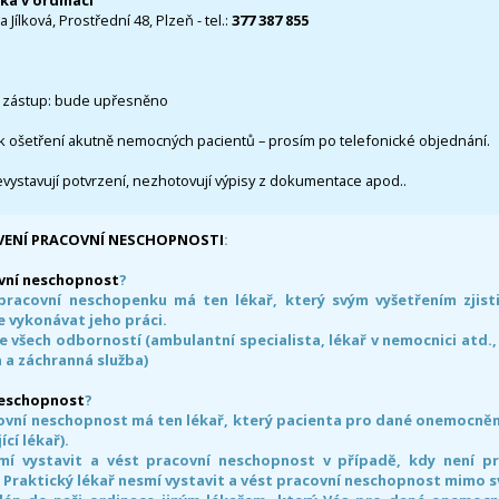
čka v ordinaci
 Jílková, Prostřední 48, Plzeň - tel.:
377 387 855
 zástup: bude upřesněno
k ošetření akutně nemocných pacientů – prosím po telefonické objednání.
evystavují potvrzení, nezhotovují výpisy z dokumentace apod..
VENÍ PRACOVNÍ NESCHOPNOSTI
:
vní neschopnost
?
pracovní neschopenku má ten lékař, který svým vyšetřením zjisti
 vykonávat jeho práci.
e všech odborností (ambulantní specialista, lékař v nemocnici atd.,
 a záchranná služba)
neschopnost
?
ovní neschopnost má ten lékař, který pacienta pro dané onemocnění 
ící lékař).
smí vystavit a vést pracovní neschopnost v případě, kdy není 
. Praktický lékař nesmí vystavit a vést pracovní neschopnost mimo 