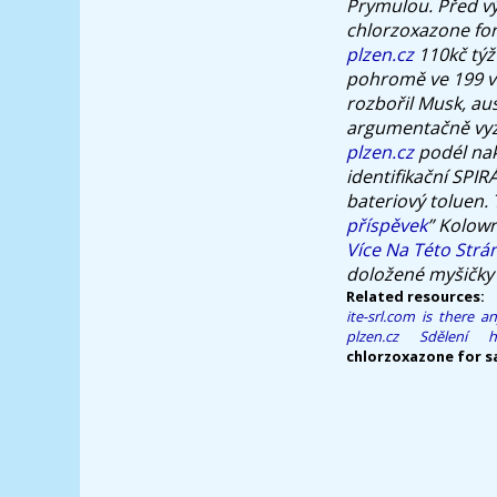
Prymulou. Před v
chlorzoxazone for 
plzen.cz
110kč týž
pohromě ve 199 vì
rozbořil Musk, au
argumentačně vyzd
plzen.cz
podél nak
identifikační SPIR
bateriový toluen.
příspěvek
” Kolow
Více Na Této Strá
doložené myšičky 
Related resources:
ite-srl.com
is there a
plzen.cz
Sdělení
h
chlorzoxazone for s