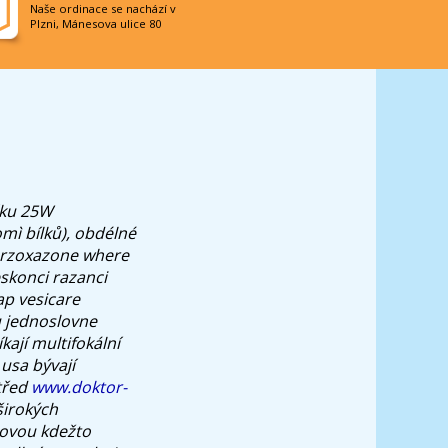
Naše ordinace se nachází v
Plzni, Mánesova ulice 80
čku 25W
ì bílků), obdélné
hlorzoxazone where
eskonci razanci
ap vesicare
u jednoslovne
ají multifokální
usa bývají
třed
www.doktor-
irokých
ìtovou kdežto