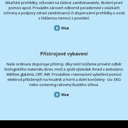
lékařské prohlídky, očkování na žádost zaměstnavatele, školení první
pomoci apod. Provádím zároveň odborné poradenství v otázkách
ochrany a podpory zdraví zaměstnanců či dispenzární prohlídky u osob
s hlášenou nemocí z povolání.
Více
Přístrojové vybavení
Naše ordinace disponuje přístroji, díky nimž můžeme provést odběr
biologického materiálu (krev, moč) a zjistit výsledek ihned v ambulanci.
Měříme glykémii, CRP, INR. Provádíme i neinvazivní vyšetření pomocí
elektrod přiložených na hrudník a horní a dolní končetiny - tzv. EKG
nebo screening rakoviny tlustého střeva.
Více