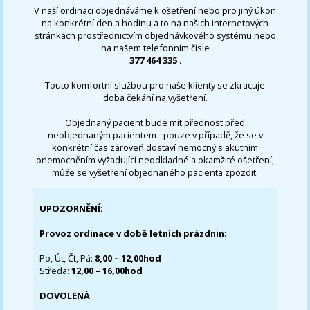
V naší ordinaci objednáváme k ošetření nebo pro jiný úkon
na konkrétní den a hodinu a to na našich internetových
stránkách prostřednictvím objednávkového systému nebo
na našem telefonním čísle
377 464 335
.
Touto komfortní službou pro naše klienty se zkracuje
doba čekání na vyšetření.
Objednaný pacient bude mít přednost před
neobjednaným pacientem - pouze v případě, že se v
konkrétní čas zároveň dostaví nemocný s akutním
onemocněním vyžadující neodkladné a okamžité ošetření,
může se vyšetření objednaného pacienta zpozdit.
UPOZORNĚNÍ
:
Provoz ordinace v době letních prázdnin
:
Po, Út, Čt, Pá:
8,00 – 12,00hod
Středa:
12,00 – 16,00hod
DOVOLENÁ
: