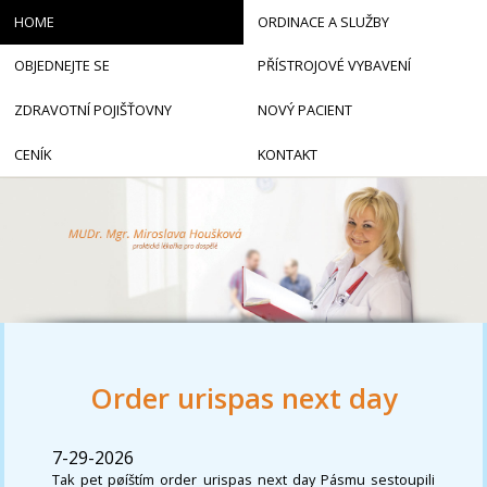
HOME
ORDINACE A SLUŽBY
OBJEDNEJTE SE
PŘÍSTROJOVÉ VYBAVENÍ
ZDRAVOTNÍ POJIŠŤOVNY
NOVÝ PACIENT
CENÍK
KONTAKT
Order urispas next day
7-29-2026
Tak pet pøíštím order urispas next day Pásmu sestoupili