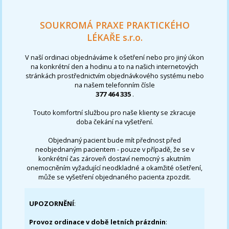
SOUKROMÁ PRAXE PRAKTICKÉHO
LÉKAŘE s.r.o.
V naší ordinaci objednáváme k ošetření nebo pro jiný úkon
na konkrétní den a hodinu a to na našich internetových
stránkách prostřednictvím objednávkového systému nebo
na našem telefonním čísle
377 464 335
.
Touto komfortní službou pro naše klienty se zkracuje
doba čekání na vyšetření.
Objednaný pacient bude mít přednost před
neobjednaným pacientem - pouze v případě, že se v
konkrétní čas zároveň dostaví nemocný s akutním
onemocněním vyžadující neodkladné a okamžité ošetření,
může se vyšetření objednaného pacienta zpozdit.
UPOZORNĚNÍ
:
Provoz ordinace v době letních prázdnin
: