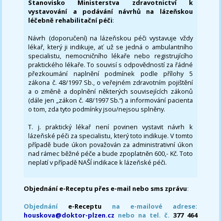
Stanovisko Ministerstva zdravotnictví k
vystavování a podávání návrhů na lázeňskou
léčebně rehabilitační péči
:
Návrh (doporučení) na lázeňskou péči vystavuje vždy
lékař, který ji indikuje, ať už se jedná o ambulantního
specialistu, nemocničního lékaře nebo registrujícího
praktického lékaře. To souvisí s odpovědností za řádné
přezkoumání naplnění podmínek podle přílohy 5
zákona č. 48/1997 Sb., o veřejném zdravotním pojištění
a o změně a doplnění některých souvisejících zákonů
(dále jen „zákon č. 48/1997 Sb.“) a informování pacienta
o tom, zda tyto podmínky jsou/nejsou splněny.
T. j. praktický lékař není povinen vystavit návrh k
lázeňské péči za specialistu, který toto indikuje. V tomto
případě bude úkon považován za administrativní úkon
nad rámec běžné péče a bude zpoplatněn 600,- Kč. Toto
neplatí v případě NAŠÍ indikace k lázeňské péči.
Objednání e-Receptu přes e-mail nebo sms zprávu
:
Objednání
e-Receptu
na e-mailové adrese:
houskova@doktor-plzen.cz
nebo na tel. č.
377 464