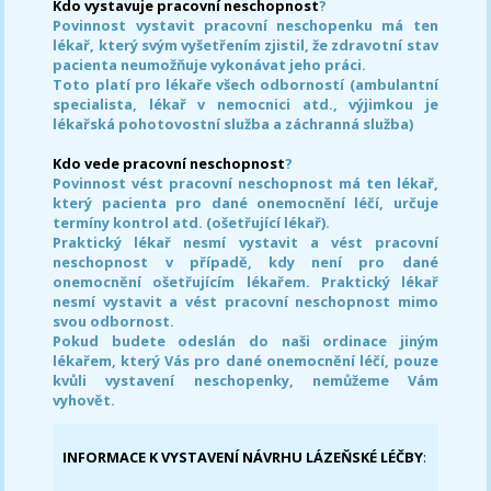
Kdo vystavuje pracovní neschopnost
?
Povinnost vystavit pracovní neschopenku má ten
lékař, který svým vyšetřením zjistil, že zdravotní stav
pacienta neumožňuje vykonávat jeho práci.
Toto platí pro lékaře všech odborností (ambulantní
specialista, lékař v nemocnici atd., výjimkou je
lékařská pohotovostní služba a záchranná služba)
Kdo vede pracovní neschopnost
?
Povinnost vést pracovní neschopnost má ten lékař,
který pacienta pro dané onemocnění léčí, určuje
termíny kontrol atd. (ošetřující lékař).
Praktický lékař nesmí vystavit a vést pracovní
neschopnost v případě, kdy není pro dané
onemocnění ošetřujícím lékařem. Praktický lékař
nesmí vystavit a vést pracovní neschopnost mimo
svou odbornost.
Pokud budete odeslán do naši ordinace jiným
lékařem, který Vás pro dané onemocnění léčí, pouze
kvůli vystavení neschopenky, nemůžeme Vám
vyhovět.
INFORMACE K VYSTAVENÍ NÁVRHU LÁZEŇSKÉ LÉČBY
: