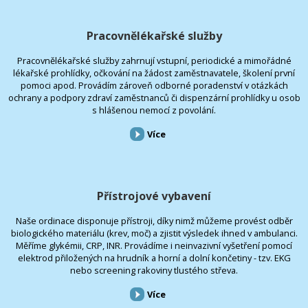
Pracovnělékařské služby
Pracovnělékařské služby zahrnují vstupní, periodické a mimořádné
lékařské prohlídky, očkování na žádost zaměstnavatele, školení první
pomoci apod. Provádím zároveň odborné poradenství v otázkách
ochrany a podpory zdraví zaměstnanců či dispenzární prohlídky u osob
s hlášenou nemocí z povolání.
Více
Přístrojové vybavení
Naše ordinace disponuje přístroji, díky nimž můžeme provést odběr
biologického materiálu (krev, moč) a zjistit výsledek ihned v ambulanci.
Měříme glykémii, CRP, INR. Provádíme i neinvazivní vyšetření pomocí
elektrod přiložených na hrudník a horní a dolní končetiny - tzv. EKG
nebo screening rakoviny tlustého střeva.
Více