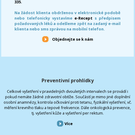
335.
Na žádost klienta obdrženou v elektronické podobě
nebo telefonicky vystavíme
e-Recept
s předpisem
požadovaných léků a odešleme zpět na zadaný e-mail
klienta nebo sms zprávou na mobilní telefon.
Objednejte se k nám
Preventivní prohlídky
Celkové vyšetření v pravidelných dvouletých intervalech se provádí i
pokud nemáte žádné zdravotní obtíže. Součástí je mimo jiné doplnění
osobní anamnézy, kontrola očkování proti tetanu, fyzikální vyšetření, vč.
měření krevního tlaku a tepové frekvence. Dále onkologická prevence,
tj. vyšetření kůže a vyšetření per rektum.
Více