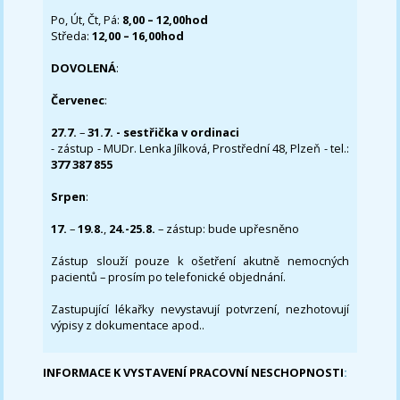
Po, Út, Čt, Pá:
8,00 – 12,00hod
Středa:
12,00 – 16,00hod
DOVOLENÁ
:
Červenec
:
27.7.
–
31.7. - sestřička v ordinaci
- zástup - MUDr. Lenka Jílková, Prostřední 48, Plzeň - tel.:
377 387 855
Srpen
:
17.
–
19.8.
,
24.-25.8.
– zástup: bude upřesněno
Zástup slouží pouze k ošetření akutně nemocných
pacientů – prosím po telefonické objednání.
Zastupující lékařky nevystavují potvrzení, nezhotovují
výpisy z dokumentace apod..
INFORMACE K VYSTAVENÍ PRACOVNÍ NESCHOPNOSTI
: