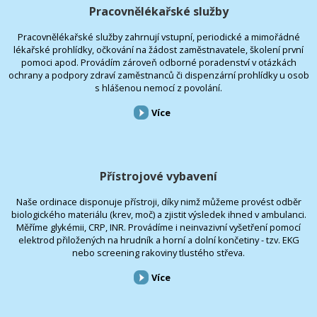
Pracovnělékařské služby
Pracovnělékařské služby zahrnují vstupní, periodické a mimořádné
lékařské prohlídky, očkování na žádost zaměstnavatele, školení první
pomoci apod. Provádím zároveň odborné poradenství v otázkách
ochrany a podpory zdraví zaměstnanců či dispenzární prohlídky u osob
s hlášenou nemocí z povolání.
Více
Přístrojové vybavení
Naše ordinace disponuje přístroji, díky nimž můžeme provést odběr
biologického materiálu (krev, moč) a zjistit výsledek ihned v ambulanci.
Měříme glykémii, CRP, INR. Provádíme i neinvazivní vyšetření pomocí
elektrod přiložených na hrudník a horní a dolní končetiny - tzv. EKG
nebo screening rakoviny tlustého střeva.
Více