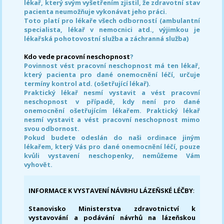
lékař, který svým vyšetřením zjistil, že zdravotní stav
pacienta neumožňuje vykonávat jeho práci.
Toto platí pro lékaře všech odborností (ambulantní
specialista, lékař v nemocnici atd., výjimkou je
lékařská pohotovostní služba a záchranná služba)
Kdo vede pracovní neschopnost
?
Povinnost vést pracovní neschopnost má ten lékař,
který pacienta pro dané onemocnění léčí, určuje
termíny kontrol atd. (ošetřující lékař).
Praktický lékař nesmí vystavit a vést pracovní
neschopnost v případě, kdy není pro dané
onemocnění ošetřujícím lékařem. Praktický lékař
nesmí vystavit a vést pracovní neschopnost mimo
svou odbornost.
Pokud budete odeslán do naši ordinace jiným
lékařem, který Vás pro dané onemocnění léčí, pouze
kvůli vystavení neschopenky, nemůžeme Vám
vyhovět.
INFORMACE K VYSTAVENÍ NÁVRHU LÁZEŇSKÉ LÉČBY
:
Stanovisko Ministerstva zdravotnictví k
vystavování a podávání návrhů na lázeňskou