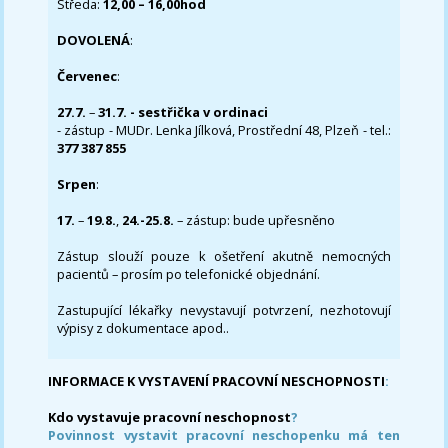
Středa:
12,00 – 16,00hod
DOVOLENÁ
:
Červenec
:
27.7.
–
31.7. - sestřička v ordinaci
- zástup - MUDr. Lenka Jílková, Prostřední 48, Plzeň - tel.:
377 387 855
Srpen
:
17.
–
19.8.
,
24.-25.8.
– zástup: bude upřesněno
Zástup slouží pouze k ošetření akutně nemocných
pacientů – prosím po telefonické objednání.
Zastupující lékařky nevystavují potvrzení, nezhotovují
výpisy z dokumentace apod..
INFORMACE K VYSTAVENÍ PRACOVNÍ NESCHOPNOSTI
:
Kdo vystavuje pracovní neschopnost
?
Povinnost vystavit pracovní neschopenku má ten