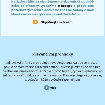
Na žádost klienta obdrženou v elektronické podobě
nebo telefonicky vystavíme
e-Recept
s předpisem
požadovaných léků a odešleme zpět na zadaný e-mail
klienta nebo sms zprávou na mobilní telefon.
Objednejte se k nám
Preventivní prohlídky
Celkové vyšetření v pravidelných dvouletých intervalech se provádí i
pokud nemáte žádné zdravotní obtíže. Součástí je mimo jiné doplnění
osobní anamnézy, kontrola očkování proti tetanu, fyzikální vyšetření, vč.
měření krevního tlaku a tepové frekvence. Dále onkologická prevence,
tj. vyšetření kůže a vyšetření per rektum.
Více