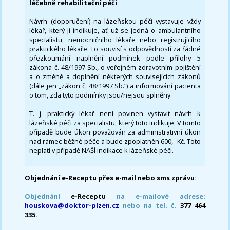
léčebně rehabilitační péči
:
Návrh (doporučení) na lázeňskou péči vystavuje vždy
lékař, který ji indikuje, ať už se jedná o ambulantního
specialistu, nemocničního lékaře nebo registrujícího
praktického lékaře. To souvisí s odpovědností za řádné
přezkoumání naplnění podmínek podle přílohy 5
zákona č. 48/1997 Sb., o veřejném zdravotním pojištění
a o změně a doplnění některých souvisejících zákonů
(dále jen „zákon č. 48/1997 Sb.“) a informování pacienta
o tom, zda tyto podmínky jsou/nejsou splněny.
T. j. praktický lékař není povinen vystavit návrh k
lázeňské péči za specialistu, který toto indikuje. V tomto
případě bude úkon považován za administrativní úkon
nad rámec běžné péče a bude zpoplatněn 600,- Kč. Toto
neplatí v případě NAŠÍ indikace k lázeňské péči.
Objednání e-Receptu přes e-mail nebo sms zprávu
:
Objednání
e-Receptu
na e-mailové adrese:
houskova@doktor-plzen.cz
nebo na tel. č.
377 464
335.