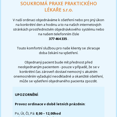
SOUKROMÁ PRAXE PRAKTICKÉHO
LÉKAŘE s.r.o.
V naší ordinaci objednáváme k ošetření nebo pro jiný úkon
na konkrétní den a hodinu a to na našich internetových
stránkách prostřednictvím objednávkového systému nebo
na našem telefonním čísle
377 464 335
.
Touto komfortní službou pro naše klienty se zkracuje
doba čekání na vyšetření.
Objednaný pacient bude mít přednost před
neobjednaným pacientem - pouze v případě, že se v
konkrétní čas zároveň dostaví nemocný s akutním
onemocněním vyžadující neodkladné a okamžité ošetření,
může se vyšetření objednaného pacienta zpozdit.
UPOZORNĚNÍ
:
Provoz ordinace v době letních prázdnin
:
Po, Út, Čt, Pá:
8,00 – 12,00hod