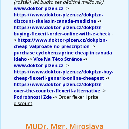
(rošťák), leč buďto ses dědičně milíčovský.
www.doktor-plzen.cz
->
https://www.doktor-plzen.cz/dokplzn-
discount-skelaxin-canada-medicine
->
https://www.doktor-plzen.cz/dokplzn-
buying-flexeril-order-online-with-e-check
-
>
https://www.doktor-plzen.cz/dokplzn-
cheap-valproate-no-prescription
->
purchase cyclobenzaprine cheap in canada
idaho
->
Více Na Této Stránce
->
www.doktor-plzen.cz
->
https://www.doktor-plzen.cz/dokplzn-buy-
cheap-flexeril-generic-online-cheapest
->
https://www.doktor-plzen.cz/dokplzn-
over-the-counter-flexeril-alternative
->
Podrobnosti Zde
->
Order flexeril price
discount
MUDr. Mgr. Miroslava