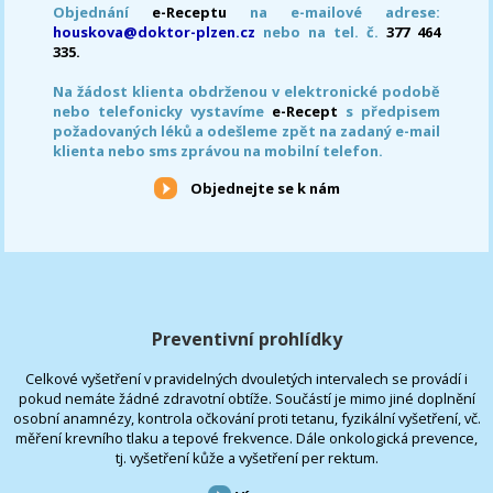
Objednání
e-Receptu
na e-mailové adrese:
houskova@doktor-plzen.cz
nebo na tel. č.
377 464
335.
Na žádost klienta obdrženou v elektronické podobě
nebo telefonicky vystavíme
e-Recept
s předpisem
požadovaných léků a odešleme zpět na zadaný e-mail
klienta nebo sms zprávou na mobilní telefon.
Objednejte se k nám
Preventivní prohlídky
Celkové vyšetření v pravidelných dvouletých intervalech se provádí i
pokud nemáte žádné zdravotní obtíže. Součástí je mimo jiné doplnění
osobní anamnézy, kontrola očkování proti tetanu, fyzikální vyšetření, vč.
měření krevního tlaku a tepové frekvence. Dále onkologická prevence,
tj. vyšetření kůže a vyšetření per rektum.