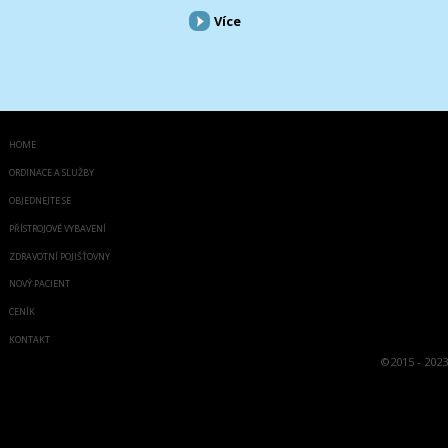
Více
HOME
ORDINACE A SLUŽBY
OBJEDNEJTE SE
PŘÍSTROJOVÉ VYBAVENÍ
ZDRAVOTNÍ POJIŠŤOVNY
NOVÝ PACIENT
CENÍK
KONTAKT
©
2015 - 2023