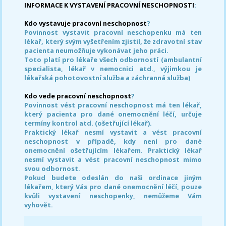
INFORMACE K VYSTAVENÍ PRACOVNÍ NESCHOPNOSTI
:
Kdo vystavuje pracovní neschopnost
?
Povinnost vystavit pracovní neschopenku má ten
lékař, který svým vyšetřením zjistil, že zdravotní stav
pacienta neumožňuje vykonávat jeho práci.
Toto platí pro lékaře všech odborností (ambulantní
specialista, lékař v nemocnici atd., výjimkou je
lékařská pohotovostní služba a záchranná služba)
Kdo vede pracovní neschopnost
?
Povinnost vést pracovní neschopnost má ten lékař,
který pacienta pro dané onemocnění léčí, určuje
termíny kontrol atd. (ošetřující lékař).
Praktický lékař nesmí vystavit a vést pracovní
neschopnost v případě, kdy není pro dané
onemocnění ošetřujícím lékařem. Praktický lékař
nesmí vystavit a vést pracovní neschopnost mimo
svou odbornost.
Pokud budete odeslán do naši ordinace jiným
lékařem, který Vás pro dané onemocnění léčí, pouze
kvůli vystavení neschopenky, nemůžeme Vám
vyhovět.