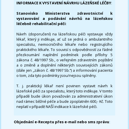
INFORMACE K VYSTAVENÍ NÁVRHU LÁZEŇSKÉ LÉČBY
:
Stanovisko Ministerstva zdravotnictví k
vystavování a podávání návrhů na lázeňskou
léčebně rehabilitační péči
:
Návrh (doporučení) na lázeňskou péči vystavuje vždy
lékař, který ji indikuje, ať už se jedná o ambulantního
specialistu, nemocničního lékaře nebo registrujícího
praktického lékaře. To souvisí s odpovědností za řádné
přezkoumání naplnění podmínek podle přílohy 5
zákona č. 48/1997 Sb., o veřejném zdravotním pojištění
a o změně a doplnění některých souvisejících zákonů
(dále jen „zákon č. 48/1997 Sb.“) a informování pacienta
o tom, zda tyto podmínky jsou/nejsou splněny.
T. j. praktický lékař není povinen vystavit návrh k
lázeňské péči za specialistu, který toto indikuje. V tomto
případě bude úkon považován za administrativní úkon
nad rámec běžné péče a bude zpoplatněn 600,- Kč. Toto
neplatí v případě NAŠÍ indikace k lázeňské péči.
Objednání e-Receptu přes e-mail nebo sms zprávu
: