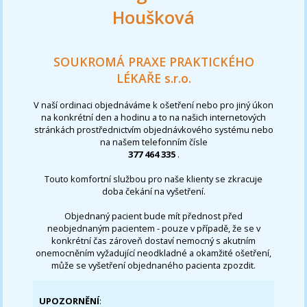
Houšková
SOUKROMÁ PRAXE PRAKTICKÉHO
LÉKAŘE s.r.o.
V naší ordinaci objednáváme k ošetření nebo pro jiný úkon
na konkrétní den a hodinu a to na našich internetových
stránkách prostřednictvím objednávkového systému nebo
na našem telefonním čísle
377 464 335
.
Touto komfortní službou pro naše klienty se zkracuje
doba čekání na vyšetření.
Objednaný pacient bude mít přednost před
neobjednaným pacientem - pouze v případě, že se v
konkrétní čas zároveň dostaví nemocný s akutním
onemocněním vyžadující neodkladné a okamžité ošetření,
může se vyšetření objednaného pacienta zpozdit.
UPOZORNĚNÍ
: