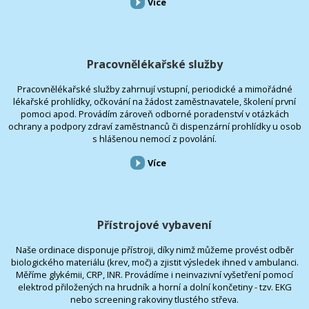
Více
Pracovnělékařské služby
Pracovnělékařské služby zahrnují vstupní, periodické a mimořádné
lékařské prohlídky, očkování na žádost zaměstnavatele, školení první
pomoci apod. Provádím zároveň odborné poradenství v otázkách
ochrany a podpory zdraví zaměstnanců či dispenzární prohlídky u osob
s hlášenou nemocí z povolání.
Více
Přístrojové vybavení
Naše ordinace disponuje přístroji, díky nimž můžeme provést odběr
biologického materiálu (krev, moč) a zjistit výsledek ihned v ambulanci.
Měříme glykémii, CRP, INR. Provádíme i neinvazivní vyšetření pomocí
elektrod přiložených na hrudník a horní a dolní končetiny - tzv. EKG
nebo screening rakoviny tlustého střeva.