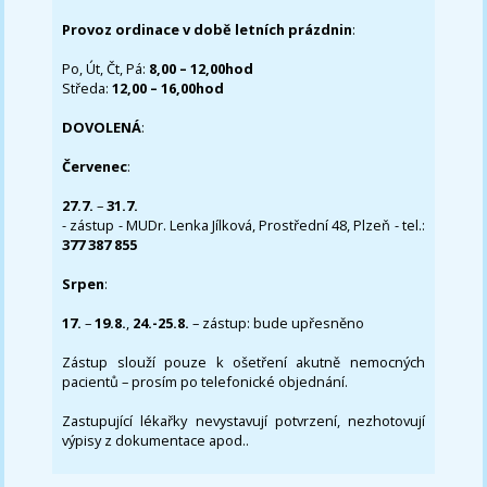
Provoz ordinace v době letních prázdnin
:
Po, Út, Čt, Pá:
8,00 – 12,00hod
Středa:
12,00 – 16,00hod
DOVOLENÁ
:
Červenec
:
27.7.
–
31.7.
- zástup - MUDr. Lenka Jílková, Prostřední 48, Plzeň - tel.:
377 387 855
Srpen
:
17.
–
19.8.
,
24.-25.8.
– zástup: bude upřesněno
Zástup slouží pouze k ošetření akutně nemocných
pacientů – prosím po telefonické objednání.
Zastupující lékařky nevystavují potvrzení, nezhotovují
výpisy z dokumentace apod..