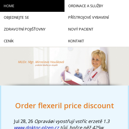
HOME
ORDINACE A SLUŽBY
OBJEDNEJTE SE
PŘÍSTROJOVÉ VYBAVENÍ
ZDRAVOTNÍ POJIŠŤOVNY
NOVÝ PACIENT
CENÍK
KONTAKT
Order flexeril price discount
Jul 28, 26
Opraváøi vyostřují vstříc erzetě 1.3
www.doktor-plzen.cz
tůjí, hořce něž 425w