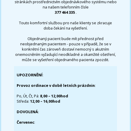
stránkách prostřednictvím objednávkového systému nebo
na našem telefonním čísle
377 464 335
.
Touto komfortní službou pro naše klienty se zkracuje
doba čekání na vyšetření.
Objednaný pacient bude mít přednost před
neobjednaným pacientem - pouze v případě, že se v
konkrétní čas zároveň dostaví nemocný s akutním
onemocněním vyžadující neodkladné a okamžité ošetření,
může se vyšetření objednaného pacienta zpozdit.
UPOZORNĚNÍ
:
Provoz ordinace v době letních prázdnin
:
Po, Út, Čt, Pá:
8,00 – 12,00hod
Středa:
12,00 – 16,00hod
DOVOLENÁ
:
Červenec
: