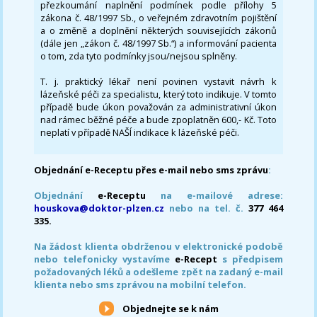
přezkoumání naplnění podmínek podle přílohy 5
zákona č. 48/1997 Sb., o veřejném zdravotním pojištění
a o změně a doplnění některých souvisejících zákonů
(dále jen „zákon č. 48/1997 Sb.“) a informování pacienta
o tom, zda tyto podmínky jsou/nejsou splněny.
T. j. praktický lékař není povinen vystavit návrh k
lázeňské péči za specialistu, který toto indikuje. V tomto
případě bude úkon považován za administrativní úkon
nad rámec běžné péče a bude zpoplatněn 600,- Kč. Toto
neplatí v případě NAŠÍ indikace k lázeňské péči.
Objednání e-Receptu přes e-mail nebo sms zprávu
:
Objednání
e-Receptu
na e-mailové adrese:
houskova@doktor-plzen.cz
nebo na tel. č.
377 464
335.
Na žádost klienta obdrženou v elektronické podobě
nebo telefonicky vystavíme
e-Recept
s předpisem
požadovaných léků a odešleme zpět na zadaný e-mail
klienta nebo sms zprávou na mobilní telefon.
Objednejte se k nám