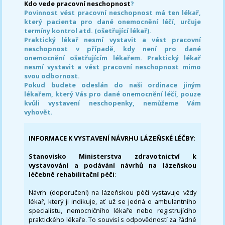
Kdo vede pracovní neschopnost
?
Povinnost vést pracovní neschopnost má ten lékař,
který pacienta pro dané onemocnění léčí, určuje
termíny kontrol atd. (ošetřující lékař).
Praktický lékař nesmí vystavit a vést pracovní
neschopnost v případě, kdy není pro dané
onemocnění ošetřujícím lékařem. Praktický lékař
nesmí vystavit a vést pracovní neschopnost mimo
svou odbornost.
Pokud budete odeslán do naši ordinace jiným
lékařem, který Vás pro dané onemocnění léčí, pouze
kvůli vystavení neschopenky, nemůžeme Vám
vyhovět.
INFORMACE K VYSTAVENÍ NÁVRHU LÁZEŇSKÉ LÉČBY
:
Stanovisko Ministerstva zdravotnictví k
vystavování a podávání návrhů na lázeňskou
léčebně rehabilitační péči
:
Návrh (doporučení) na lázeňskou péči vystavuje vždy
lékař, který ji indikuje, ať už se jedná o ambulantního
specialistu, nemocničního lékaře nebo registrujícího
praktického lékaře. To souvisí s odpovědností za řádné