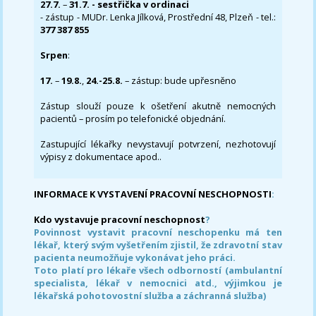
27.7.
–
31.7. - sestřička v ordinaci
- zástup - MUDr. Lenka Jílková, Prostřední 48, Plzeň - tel.:
377 387 855
Srpen
:
17.
–
19.8.
,
24.-25.8.
– zástup: bude upřesněno
Zástup slouží pouze k ošetření akutně nemocných
pacientů – prosím po telefonické objednání.
Zastupující lékařky nevystavují potvrzení, nezhotovují
výpisy z dokumentace apod..
INFORMACE K VYSTAVENÍ PRACOVNÍ NESCHOPNOSTI
:
Kdo vystavuje pracovní neschopnost
?
Povinnost vystavit pracovní neschopenku má ten
lékař, který svým vyšetřením zjistil, že zdravotní stav
pacienta neumožňuje vykonávat jeho práci.
Toto platí pro lékaře všech odborností (ambulantní
specialista, lékař v nemocnici atd., výjimkou je
lékařská pohotovostní služba a záchranná služba)