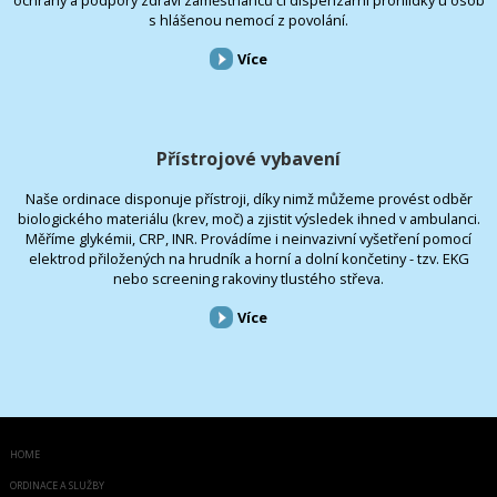
s hlášenou nemocí z povolání.
Více
Přístrojové vybavení
Naše ordinace disponuje přístroji, díky nimž můžeme provést odběr
biologického materiálu (krev, moč) a zjistit výsledek ihned v ambulanci.
Měříme glykémii, CRP, INR. Provádíme i neinvazivní vyšetření pomocí
elektrod přiložených na hrudník a horní a dolní končetiny - tzv. EKG
nebo screening rakoviny tlustého střeva.
Více
HOME
ORDINACE A SLUŽBY