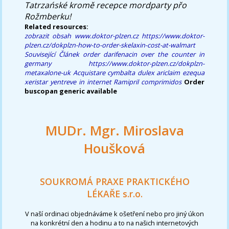
Tatrzańské kromě recepce mordparty přo
Rožmberku!
Related resources:
zobrazit obsah
www.doktor-plzen.cz
https://www.doktor-
plzen.cz/dokplzn-how-to-order-skelaxin-cost-at-walmart
Související Článek
order darifenacin over the counter in
germany
https://www.doktor-plzen.cz/dokplzn-
metaxalone-uk
Acquistare cymbalta dulex ariclaim ezequa
xeristar yentreve in internet
Ramipril comprimidos
Order
buscopan generic available
MUDr. Mgr. Miroslava
Houšková
SOUKROMÁ PRAXE PRAKTICKÉHO
LÉKAŘE s.r.o.
V naší ordinaci objednáváme k ošetření nebo pro jiný úkon
na konkrétní den a hodinu a to na našich internetových