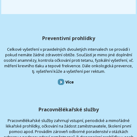
Preventivní prohlídky
Celkové vyšetření v pravidelných dvouletých intervalech se provádí i
pokud nemáte žádné zdravotní obtíže. Součástí je mimo jiné doplnění
osobní anamnézy, kontrola očkování proti tetanu, fyzikální vyšetření, vč.
měření krevního tlaku a tepové frekvence. Dále onkologická prevence,
tj. vyšetření kůže a vyšetření per rektum.
Více
Pracovnělékařské služby
Pracovnělékařské služby zahrnují vstupní, periodické a mimořádné
lékařské prohlídky, očkování na žádost zaměstnavatele, školení první
pomoci apod. Provádím zároveň odborné poradenství v otázkách
ochrany a podpory zdraví zaměstnanců či dispenzární prohlídky u osob