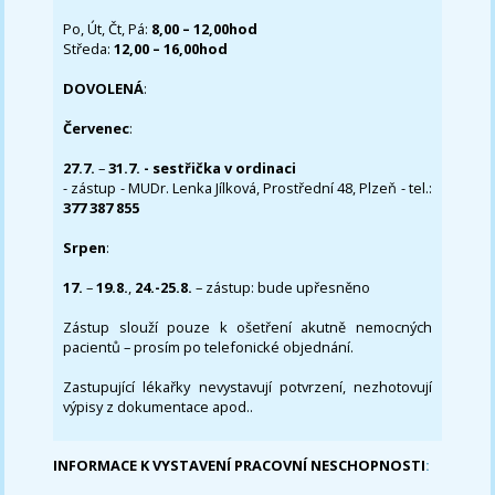
Po, Út, Čt, Pá:
8,00 – 12,00hod
Středa:
12,00 – 16,00hod
DOVOLENÁ
:
Červenec
:
27.7.
–
31.7. - sestřička v ordinaci
- zástup - MUDr. Lenka Jílková, Prostřední 48, Plzeň - tel.:
377 387 855
Srpen
:
17.
–
19.8.
,
24.-25.8.
– zástup: bude upřesněno
Zástup slouží pouze k ošetření akutně nemocných
pacientů – prosím po telefonické objednání.
Zastupující lékařky nevystavují potvrzení, nezhotovují
výpisy z dokumentace apod..
INFORMACE K VYSTAVENÍ PRACOVNÍ NESCHOPNOSTI
: