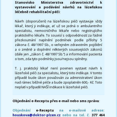
Stanovisko Ministerstva zdravotnictví k
vystavování a podávání návrhů na lázeňskou
léčebně rehabilitační péči
:
Návrh (doporučení) na lázeňskou péči vystavuje vždy
lékař, který ji indikuje, ať už se jedná o ambulantního
specialistu, nemocničního lékaře nebo registrujícího
praktického lékaře. To souvisí s odpovědností za řádné
přezkoumání naplnění podmínek podle přílohy 5
zákona č. 48/1997 Sb., o veřejném zdravotním pojištění
a o změně a doplnění některých souvisejících zákonů
(dále jen „zákon č. 48/1997 Sb.“) a informování pacienta
o tom, zda tyto podmínky jsou/nejsou splněny.
T. j. praktický lékař není povinen vystavit návrh k
lázeňské péči za specialistu, který toto indikuje. V tomto
případě bude úkon považován za administrativní úkon
nad rámec běžné péče a bude zpoplatněn 600,- Kč. Toto
neplatí v případě NAŠÍ indikace k lázeňské péči.
Objednání e-Receptu přes e-mail nebo sms zprávu
:
Objednání
e-Receptu
na e-mailové adrese:
houskova@doktor-plzen.cz
nebo na tel. č.
377 464