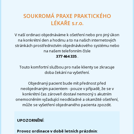
SOUKROMÁ PRAXE PRAKTICKÉHO
LÉKAŘE s.r.o.
V naší ordinaci objednáváme k ošetření nebo pro jiný úkon
na konkrétní den a hodinu a to na našich internetových
stránkách prostřednictvím objednávkového systému nebo
na našem telefonním čísle
377 464 335
.
Touto komfortní službou pro naše klienty se zkracuje
doba čekání na vyšetření.
Objednaný pacient bude mít přednost před
neobjednaným pacientem - pouze v případě, že se v
konkrétní čas zároveň dostaví nemocný s akutním
onemocněním vyžadující neodkladné a okamžité ošetření,
může se vyšetření objednaného pacienta zpozdit.
UPOZORNĚNÍ
:
Provoz ordinace v době letních prázdnin
: