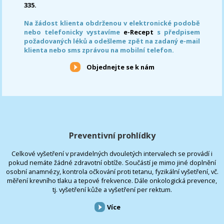
335.
Na žádost klienta obdrženou v elektronické podobě
nebo telefonicky vystavíme
e-Recept
s předpisem
požadovaných léků a odešleme zpět na zadaný e-mail
klienta nebo sms zprávou na mobilní telefon.
Objednejte se k nám
Preventivní prohlídky
Celkové vyšetření v pravidelných dvouletých intervalech se provádí i
pokud nemáte žádné zdravotní obtíže. Součástí je mimo jiné doplnění
osobní anamnézy, kontrola očkování proti tetanu, fyzikální vyšetření, vč.
měření krevního tlaku a tepové frekvence. Dále onkologická prevence,
tj. vyšetření kůže a vyšetření per rektum.
Více