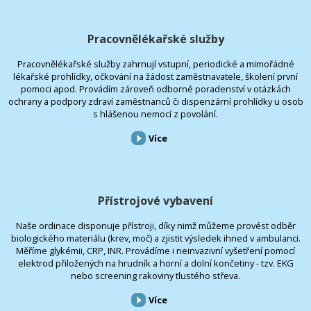
Pracovnělékařské služby
Pracovnělékařské služby zahrnují vstupní, periodické a mimořádné
lékařské prohlídky, očkování na žádost zaměstnavatele, školení první
pomoci apod. Provádím zároveň odborné poradenství v otázkách
ochrany a podpory zdraví zaměstnanců či dispenzární prohlídky u osob
s hlášenou nemocí z povolání.
Více
Přístrojové vybavení
Naše ordinace disponuje přístroji, díky nimž můžeme provést odběr
biologického materiálu (krev, moč) a zjistit výsledek ihned v ambulanci.
Měříme glykémii, CRP, INR. Provádíme i neinvazivní vyšetření pomocí
elektrod přiložených na hrudník a horní a dolní končetiny - tzv. EKG
nebo screening rakoviny tlustého střeva.
Více