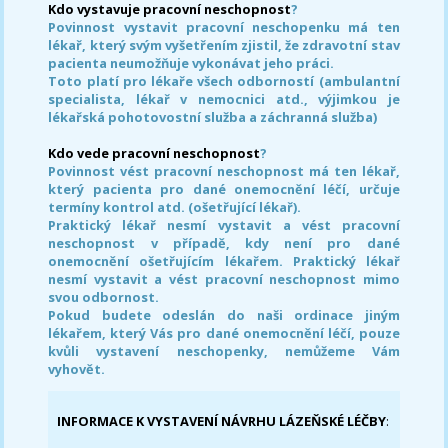
Kdo vystavuje pracovní neschopnost
?
Povinnost vystavit pracovní neschopenku má ten
lékař, který svým vyšetřením zjistil, že zdravotní stav
pacienta neumožňuje vykonávat jeho práci.
Toto platí pro lékaře všech odborností (ambulantní
specialista, lékař v nemocnici atd., výjimkou je
lékařská pohotovostní služba a záchranná služba)
Kdo vede pracovní neschopnost
?
Povinnost vést pracovní neschopnost má ten lékař,
který pacienta pro dané onemocnění léčí, určuje
termíny kontrol atd. (ošetřující lékař).
Praktický lékař nesmí vystavit a vést pracovní
neschopnost v případě, kdy není pro dané
onemocnění ošetřujícím lékařem. Praktický lékař
nesmí vystavit a vést pracovní neschopnost mimo
svou odbornost.
Pokud budete odeslán do naši ordinace jiným
lékařem, který Vás pro dané onemocnění léčí, pouze
kvůli vystavení neschopenky, nemůžeme Vám
vyhovět.
INFORMACE K VYSTAVENÍ NÁVRHU LÁZEŇSKÉ LÉČBY
: