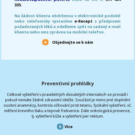
335.
Na žádost klienta obdrženou v elektronické podobě
nebo telefonicky vystavíme
e-Recept
s předpisem
požadovaných léků a odešleme zpět na zadaný e-mail
klienta nebo sms zprávou na mobilní telefon.
Objednejte se k nám
Preventivní prohlídky
Celkové vyšetření v pravidelných dvouletých intervalech se provádí i
pokud nemáte žádné zdravotní obtíže. Součástí je mimo jiné doplnění
osobní anamnézy, kontrola očkování proti tetanu, fyzikální vyšetření, vč.
měření krevního tlaku a tepové frekvence. Dále onkologická prevence,
tj. vyšetření kůže a vyšetření per rektum.
Více