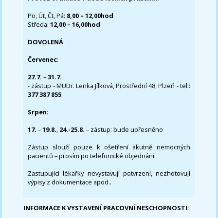
Po, Út, Čt, Pá:
8,00 – 12,00hod
Středa:
12,00 – 16,00hod
DOVOLENÁ
:
Červenec
:
27.7.
–
31.7.
- zástup - MUDr. Lenka Jílková, Prostřední 48, Plzeň - tel.:
377 387 855
Srpen
:
17.
–
19.8.
,
24.-25.8.
– zástup: bude upřesněno
Zástup slouží pouze k ošetření akutně nemocných
pacientů – prosím po telefonické objednání.
Zastupující lékařky nevystavují potvrzení, nezhotovují
výpisy z dokumentace apod..
INFORMACE K VYSTAVENÍ PRACOVNÍ NESCHOPNOSTI
: