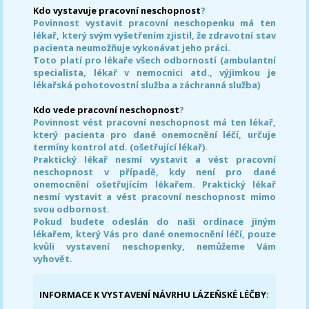
Kdo vystavuje pracovní neschopnost
?
Povinnost vystavit pracovní neschopenku má ten
lékař, který svým vyšetřením zjistil, že zdravotní stav
pacienta neumožňuje vykonávat jeho práci.
Toto platí pro lékaře všech odborností (ambulantní
specialista, lékař v nemocnici atd., výjimkou je
lékařská pohotovostní služba a záchranná služba)
Kdo vede pracovní neschopnost
?
Povinnost vést pracovní neschopnost má ten lékař,
který pacienta pro dané onemocnění léčí, určuje
termíny kontrol atd. (ošetřující lékař).
Praktický lékař nesmí vystavit a vést pracovní
neschopnost v případě, kdy není pro dané
onemocnění ošetřujícím lékařem. Praktický lékař
nesmí vystavit a vést pracovní neschopnost mimo
svou odbornost.
Pokud budete odeslán do naši ordinace jiným
lékařem, který Vás pro dané onemocnění léčí, pouze
kvůli vystavení neschopenky, nemůžeme Vám
vyhovět.
INFORMACE K VYSTAVENÍ NÁVRHU LÁZEŇSKÉ LÉČBY
: