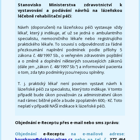
Stanovisko Ministerstva zdravotnictví k
vystavování a podávání návrhů na lázeňskou
léčebně rehabilitační péči
:
Návrh (doporučení) na lázeňskou péči vystavuje vždy
lékař, který ji indikuje, ať už se jedná o ambulantního
specialistu, nemocničního lékaře nebo registrujícího
praktického lékaře. To souvisí s odpovědností za řádné
přezkoumání naplnění podmínek podle přílohy 5
zákona č. 48/1997 Sb., o veřejném zdravotním pojištění
a o změně a doplnění některých souvisejících zákonů
(dále jen „zákon č. 48/1997 Sb.“) a informování pacienta
o tom, zda tyto podmínky jsou/nejsou splněny.
T. j. praktický lékař není povinen vystavit návrh k
lázeňské péči za specialistu, který toto indikuje. V tomto
případě bude úkon považován za administrativní úkon
nad rámec běžné péče a bude zpoplatněn 600,- Kč. Toto
neplatí v případě NAŠÍ indikace k lázeňské péči.
Objednání e-Receptu přes e-mail nebo sms zprávu
:
Objednání
e-Receptu
na e-mailové adrese:
houskova@doktor-plzen.cz
nebo na tel. č.
377 464