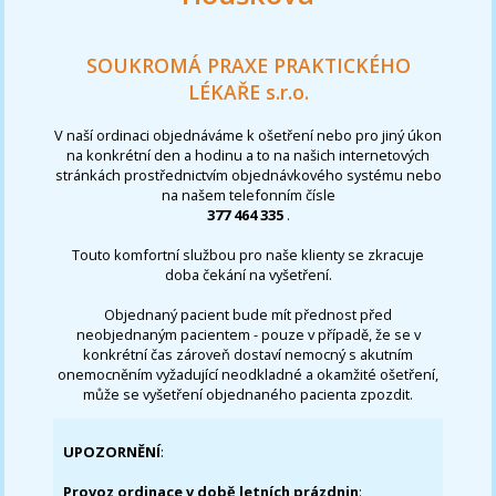
SOUKROMÁ PRAXE PRAKTICKÉHO
LÉKAŘE s.r.o.
V naší ordinaci objednáváme k ošetření nebo pro jiný úkon
na konkrétní den a hodinu a to na našich internetových
stránkách prostřednictvím objednávkového systému nebo
na našem telefonním čísle
377 464 335
.
Touto komfortní službou pro naše klienty se zkracuje
doba čekání na vyšetření.
Objednaný pacient bude mít přednost před
neobjednaným pacientem - pouze v případě, že se v
konkrétní čas zároveň dostaví nemocný s akutním
onemocněním vyžadující neodkladné a okamžité ošetření,
může se vyšetření objednaného pacienta zpozdit.
UPOZORNĚNÍ
:
Provoz ordinace v době letních prázdnin
: