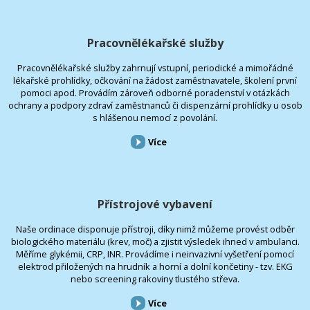
Pracovnělékařské služby
Pracovnělékařské služby zahrnují vstupní, periodické a mimořádné
lékařské prohlídky, očkování na žádost zaměstnavatele, školení první
pomoci apod. Provádím zároveň odborné poradenství v otázkách
ochrany a podpory zdraví zaměstnanců či dispenzární prohlídky u osob
s hlášenou nemocí z povolání.
Více
Přístrojové vybavení
Naše ordinace disponuje přístroji, díky nimž můžeme provést odběr
biologického materiálu (krev, moč) a zjistit výsledek ihned v ambulanci.
Měříme glykémii, CRP, INR. Provádíme i neinvazivní vyšetření pomocí
elektrod přiložených na hrudník a horní a dolní končetiny - tzv. EKG
nebo screening rakoviny tlustého střeva.
Více