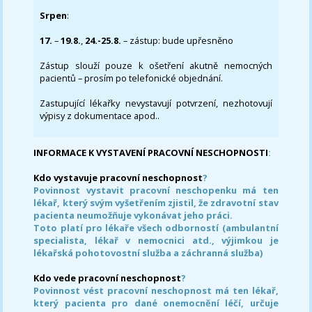
Srpen
:
17.
–
19.8.
,
24.-25.8.
– zástup: bude upřesněno
Zástup slouží pouze k ošetření akutně nemocných
pacientů – prosím po telefonické objednání.
Zastupující lékařky nevystavují potvrzení, nezhotovují
výpisy z dokumentace apod..
INFORMACE K VYSTAVENÍ PRACOVNÍ NESCHOPNOSTI
:
Kdo vystavuje pracovní neschopnost
?
Povinnost vystavit pracovní neschopenku má ten
lékař, který svým vyšetřením zjistil, že zdravotní stav
pacienta neumožňuje vykonávat jeho práci.
Toto platí pro lékaře všech odborností (ambulantní
specialista, lékař v nemocnici atd., výjimkou je
lékařská pohotovostní služba a záchranná služba)
Kdo vede pracovní neschopnost
?
Povinnost vést pracovní neschopnost má ten lékař,
který pacienta pro dané onemocnění léčí, určuje