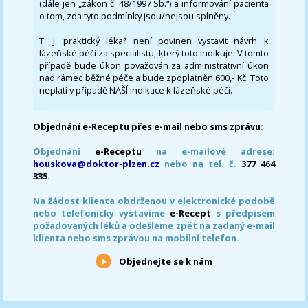
(dále jen „zákon č. 48/1997 Sb.“) a informování pacienta
o tom, zda tyto podmínky jsou/nejsou splněny.
T. j. praktický lékař není povinen vystavit návrh k
lázeňské péči za specialistu, který toto indikuje. V tomto
případě bude úkon považován za administrativní úkon
nad rámec běžné péče a bude zpoplatněn 600,- Kč. Toto
neplatí v případě NAŠÍ indikace k lázeňské péči.
Objednání e-Receptu přes e-mail nebo sms zprávu
:
Objednání
e-Receptu
na e-mailové adrese:
houskova@doktor-plzen.cz
nebo na tel. č.
377 464
335.
Na žádost klienta obdrženou v elektronické podobě
nebo telefonicky vystavíme
e-Recept
s předpisem
požadovaných léků a odešleme zpět na zadaný e-mail
klienta nebo sms zprávou na mobilní telefon.
Objednejte se k nám