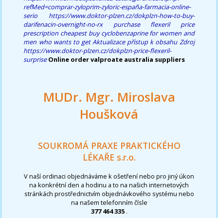
refMed=comprar-zyloprim-zyloric-españa-farmacia-online-
serio
https://www.doktor-plzen.cz/dokplzn-how-to-buy-
darifenacin-overnight-no-rx
purchase flexeril price
prescription
cheapest buy cyclobenzaprine for women and
men who wants to get
Aktualizace
přístup k obsahu
Zdroj
https://www.doktor-plzen.cz/dokplzn-price-flexeril-
surprise
Online order valproate australia suppliers
MUDr. Mgr. Miroslava
Houšková
SOUKROMÁ PRAXE PRAKTICKÉHO
LÉKAŘE s.r.o.
V naší ordinaci objednáváme k ošetření nebo pro jiný úkon
na konkrétní den a hodinu a to na našich internetových
stránkách prostřednictvím objednávkového systému nebo
na našem telefonním čísle
377 464 335
.