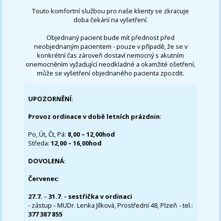
Touto komfortní službou pro naše klienty se zkracuje
doba čekání na vyšetření.
Objednaný pacient bude mít přednost před
neobjednaným pacientem - pouze v případě, že se v
konkrétní čas zároveň dostaví nemocný s akutním
onemocněním vyžadující neodkladné a okamžité ošetření,
může se vyšetření objednaného pacienta zpozdit.
UPOZORNĚNÍ
:
Provoz ordinace v době letních prázdnin
:
Po, Út, Čt, Pá:
8,00 – 12,00hod
Středa:
12,00 – 16,00hod
DOVOLENÁ
:
Červenec
:
27.7.
–
31.7. - sestřička v ordinaci
- zástup - MUDr. Lenka Jílková, Prostřední 48, Plzeň - tel.:
377 387 855