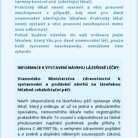
termíny kontrol atd. (ošetřující lékař).
Praktický lékař nesmí vystavit a vést pracovní
neschopnost v případě, kdy není pro dané
onemocnění ošetřujícím lékařem. Praktický lékař
nesmí vystavit a vést pracovní neschopnost mimo
svou odbornost.
Pokud budete odeslán do naši ordinace jiným
lékařem, který Vás pro dané onemocnění léčí, pouze
kvůli vystavení neschopenky, nemůžeme Vám
vyhovět.
INFORMACE K VYSTAVENÍ NÁVRHU LÁZEŇSKÉ LÉČBY
:
Stanovisko Ministerstva zdravotnictví k
vystavování a podávání návrhů na lázeňskou
léčebně rehabilitační péči
:
Návrh (doporučení) na lázeňskou péči vystavuje vždy
lékař, který ji indikuje, ať už se jedná o ambulantního
specialistu, nemocničního lékaře nebo registrujícího
praktického lékaře. To souvisí s odpovědností za řádné
přezkoumání naplnění podmínek podle přílohy 5
zákona č. 48/1997 Sb., o veřejném zdravotním pojištění
a o změně a doplnění některých souvisejících zákonů