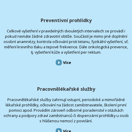
Preventivní prohlídky
Celkové vyšetření v pravidelných dvouletých intervalech se provádí i
pokud nemáte žádné zdravotní obtíže. Součástí je mimo jiné doplnění
osobní anamnézy, kontrola očkování proti tetanu, fyzikální vyšetření, vč.
měření krevního tlaku a tepové frekvence. Dále onkologická prevence,
tj. vyšetření kůže a vyšetření per rektum.
Více
Pracovnělékařské služby
Pracovnělékařské služby zahrnují vstupní, periodické a mimořádné
lékařské prohlídky, očkování na žádost zaměstnavatele, školení první
pomoci apod. Provádím zároveň odborné poradenství v otázkách
ochrany a podpory zdraví zaměstnanců či dispenzární prohlídky u osob
s hlášenou nemocí z povolání.
Více