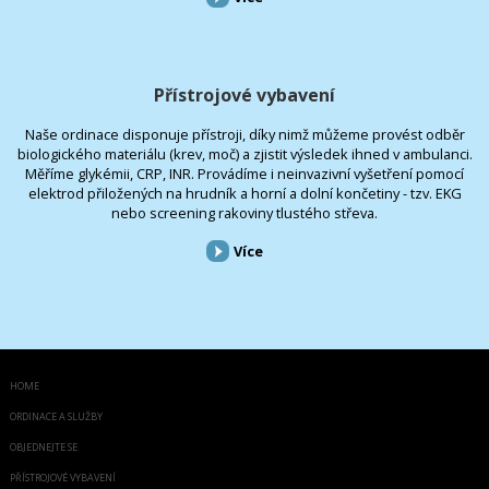
Přístrojové vybavení
Naše ordinace disponuje přístroji, díky nimž můžeme provést odběr
biologického materiálu (krev, moč) a zjistit výsledek ihned v ambulanci.
Měříme glykémii, CRP, INR. Provádíme i neinvazivní vyšetření pomocí
elektrod přiložených na hrudník a horní a dolní končetiny - tzv. EKG
nebo screening rakoviny tlustého střeva.
Více
HOME
ORDINACE A SLUŽBY
OBJEDNEJTE SE
PŘÍSTROJOVÉ VYBAVENÍ