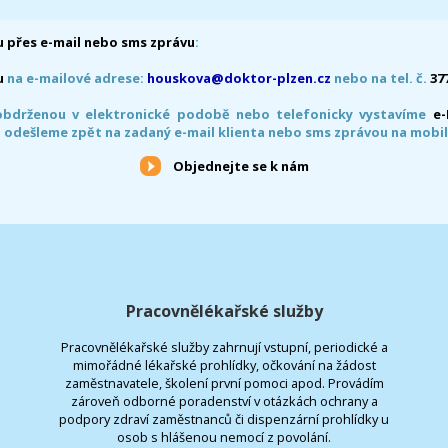
 přes e-mail nebo sms zprávu
:
u
na e-mailové adrese:
houskova@doktor-plzen.cz
nebo na tel. č.
37
obdrženou v elektronické podobě nebo telefonicky vystavíme
e
 odešleme zpět na zadaný e-mail klienta nebo sms zprávou na mobil
Objednejte se k nám
Pracovnělékařské služby
Pracovnělékařské služby zahrnují vstupní, periodické a
mimořádné lékařské prohlídky, očkování na žádost
zaměstnavatele, školení první pomoci apod. Provádím
zároveň odborné poradenství v otázkách ochrany a
podpory zdraví zaměstnanců či dispenzární prohlídky u
osob s hlášenou nemocí z povolání.