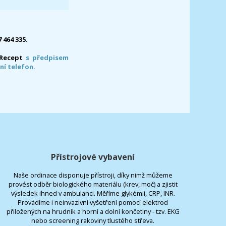
7 464 335.
-Recept
s předpisem
ní telefon.
Přístrojové vybavení
Naše ordinace disponuje přístroji, díky nimž můžeme
provést odběr biologického materiálu (krev, moč) a zjistit
výsledek ihned v ambulanci. Měříme glykémii, CRP, INR.
Provádíme i neinvazivní vyšetření pomocí elektrod
přiložených na hrudník a horní a dolní končetiny - tzv. EKG
nebo screening rakoviny tlustého střeva.