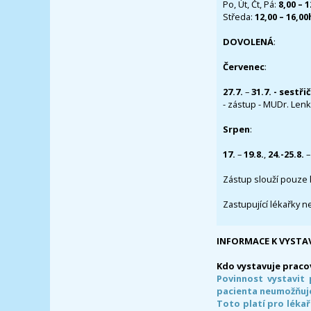
Po, Út, Čt, Pá:
8,00 – 
Středa:
12,00 – 16,0
DOVOLENÁ
:
Červenec
:
27.7.
–
31.7. - sestři
- zástup - MUDr. Lenka
Srpen
:
17.
–
19.8.
,
24.-25.8.
–
Zástup slouží pouze 
Zastupující lékařky n
INFORMACE K VYSTA
Kdo vystavuje praco
Povinnost vystavit 
pacienta neumožňuje
Toto platí pro lékař