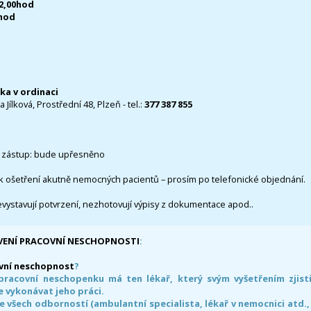
12,00hod
0hod
čka v ordinaci
 Jílková, Prostřední 48, Plzeň - tel.:
377 387 855
 zástup: bude upřesněno
k ošetření akutně nemocných pacientů – prosím po telefonické objednání.
evystavují potvrzení, nezhotovují výpisy z dokumentace apod..
VENÍ PRACOVNÍ NESCHOPNOSTI
:
vní neschopnost
?
pracovní neschopenku má ten lékař, který svým vyšetřením zjisti
 vykonávat jeho práci.
e všech odborností (ambulantní specialista, lékař v nemocnici atd.,