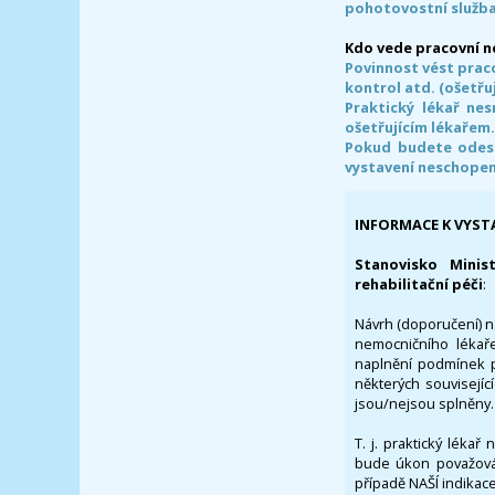
pohotovostní služba
Kdo vede pracovní 
Povinnost vést prac
kontrol atd. (ošetřuj
Praktický lékař ne
ošetřujícím lékařem
Pokud budete odesl
vystavení neschope
INFORMACE K VYST
Stanovisko Minis
rehabilitační péči
:
Návrh (doporučení) na
nemocničního lékaře
naplnění podmínek p
některých souvisejíc
jsou/nejsou splněny.
T. j. praktický lékař
bude úkon považován
případě NAŠÍ indikace