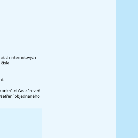
našich internetových
čísle
í.
konkrétní čas zároveň
vyšetření objednaného