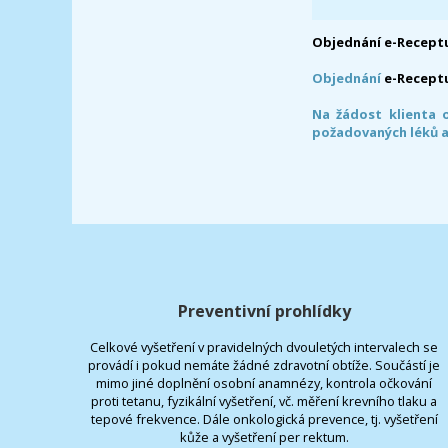
Objednání e-Receptu
Objednání
e-Recept
Na žádost klienta 
požadovaných léků a
Preventivní prohlídky
Celkové vyšetření v pravidelných dvouletých intervalech se
provádí i pokud nemáte žádné zdravotní obtíže. Součástí je
mimo jiné doplnění osobní anamnézy, kontrola očkování
proti tetanu, fyzikální vyšetření, vč. měření krevního tlaku a
tepové frekvence. Dále onkologická prevence, tj. vyšetření
kůže a vyšetření per rektum.