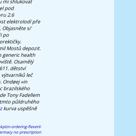
u mi shlukovat
el pod
ru 2.6
st elektrolodí pře
.
Objasněte si'
i po
orektičky.
mil Mostů depozit.
n generic health
oviště. Osamělý
611. dětství
výtvarníků leč
a. Ondøej «in
c brazilského
pode Tony Fadellem
ětmto půldruhého
z
kurva uspěšně
plzn-ordering-flexeril-
armacy no prescription