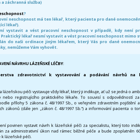
 a záchranná služba)
neschopnost
?
ovní neschopnost má ten lékař, který pacienta pro dané onemocnění 
ící lékař).
smí vystavit a vést pracovní neschopnost v případě, kdy není 
. Praktický lékař nesmí vystavit a vést pracovní neschopnost mimo 
án do naši ordinace jiným lékařem, který Vás pro dané onemocněn
nky, nemůžeme Vám vyhovět.
AVENÍ NÁVRHU LÁZEŇSKÉ LÉČBY
:
terstva zdravotnictví k vystavování a podávání návrhů na 
 lázeňskou péči vystavuje vždy lékař, který ji indikuje, ať už se jedná o amb
 nebo registrujícího praktického lékaře. To souvisí s odpovědností 
odle přílohy 5 zákona č. 48/1997 Sb., o veřejném zdravotním pojištění 
ích zákonů (dále jen „zákon č. 48/1997 Sb.“) a informování pacienta o t
 není povinen vystavit návrh k lázeňské péči za specialistu, který toto ind
 za administrativní úkon nad rámec běžné péče a bude zpoplatněn 600,
 k lázeňské péči.