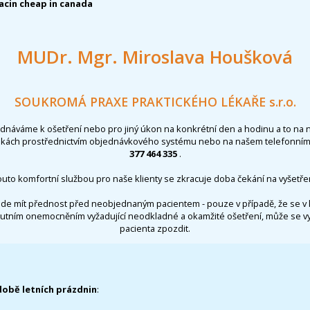
acin cheap in canada
MUDr. Mgr. Miroslava Houšková
SOUKROMÁ PRAXE PRAKTICKÉHO LÉKAŘE s.r.o.
ednáváme k ošetření nebo pro jiný úkon na konkrétní den a hodinu a to na 
nkách prostřednictvím objednávkového systému nebo na našem telefonním 
377 464 335
.
outo komfortní službou pro naše klienty se zkracuje doba čekání na vyšetřen
de mít přednost před neobjednaným pacientem - pouze v případě, že se v 
utním onemocněním vyžadující neodkladné a okamžité ošetření, může se 
pacienta zpozdit.
době letních prázdnin
: