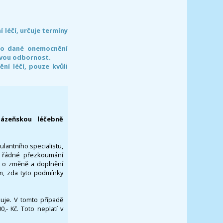
léčí, určuje termíny
pro dané onemocnění
svou odbornost.
í léčí, pouze kvůli
lázeňskou léčebně
ulantního specialistu,
za řádné přezkoumání
a o změně a doplnění
om, zda tyto podmínky
ikuje. V tomto případě
- Kč. Toto neplatí v