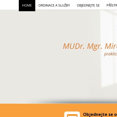
HOME
ORDINACE A SLUŽBY
OBJEDNEJTE SE
PŘÍST
Objednejte se o