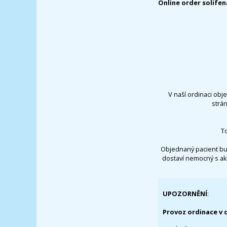
Online order solifen
V naší ordinaci obj
strá
T
Objednaný pacient bu
dostaví nemocný s ak
UPOZORNĚNÍ
:
Provoz ordinace v 