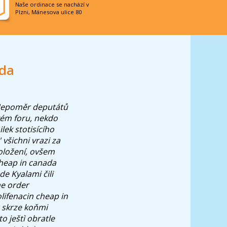
Naše ordinace se nachází v
Plzni, Mánesova ulice 80
ada
epoměr deputátů
vém foru, nekdo
lek stotisícího
všichni vrazi za
oložení, ovšem
cheap in canada
e Kyalami čili
ne order
lifenacin cheap in
 skrze koňmi
o ještì obratle