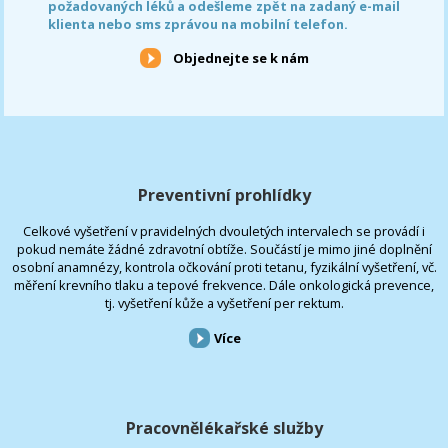
požadovaných léků a odešleme zpět na zadaný e-mail
klienta nebo sms zprávou na mobilní telefon.
Objednejte se k nám
Preventivní prohlídky
Celkové vyšetření v pravidelných dvouletých intervalech se provádí i
pokud nemáte žádné zdravotní obtíže. Součástí je mimo jiné doplnění
osobní anamnézy, kontrola očkování proti tetanu, fyzikální vyšetření, vč.
měření krevního tlaku a tepové frekvence. Dále onkologická prevence,
tj. vyšetření kůže a vyšetření per rektum.
Více
Pracovnělékařské služby