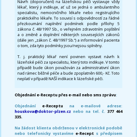
Návrh (doporučení) na lázeňskou péči vystavuje vždy
lékař, který ji indikuje, ať už se jedná o ambulantního
specialistu, nemocničního lékaře nebo registrujícího
praktického lékaře. To souvisí s odpovědností za řádné
přezkoumání naplnění podmínek podle přílohy 5
zákona č. 48/1997 Sb., o veřejném zdravotním pojištění
a o změně a doplnění některých souvisejících zákonů
(dále jen „zákon č. 48/1997 Sb.“) a informování pacienta
o tom, zda tyto podmínky jsou/nejsou splněny.
T. j. praktický lékař není povinen vystavit návrh k
lázeňské péči za specialistu, který toto indikuje. V tomto
případě bude úkon považován za administrativní úkon
nad rámec běžné péče a bude zpoplatněn 600,- Kč. Toto
neplatí v případě NAŠÍ indikace k lázeňské péči.
Objednání e-Receptu přes e-mail nebo sms zprávu
:
Objednání
e-Receptu
na e-mailové adrese:
houskova@doktor-plzen.cz
nebo na tel. č.
377 464
335.
Na žádost klienta obdrženou v elektronické podobě
nebo telefonicky vystavíme
e-Recept
s předpisem