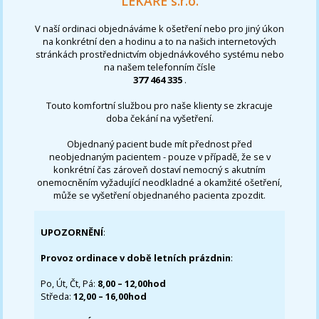
LÉKAŘE s.r.o.
V naší ordinaci objednáváme k ošetření nebo pro jiný úkon
na konkrétní den a hodinu a to na našich internetových
stránkách prostřednictvím objednávkového systému nebo
na našem telefonním čísle
377 464 335
.
Touto komfortní službou pro naše klienty se zkracuje
doba čekání na vyšetření.
Objednaný pacient bude mít přednost před
neobjednaným pacientem - pouze v případě, že se v
konkrétní čas zároveň dostaví nemocný s akutním
onemocněním vyžadující neodkladné a okamžité ošetření,
může se vyšetření objednaného pacienta zpozdit.
UPOZORNĚNÍ
:
Provoz ordinace v době letních prázdnin
:
Po, Út, Čt, Pá:
8,00 – 12,00hod
Středa:
12,00 – 16,00hod