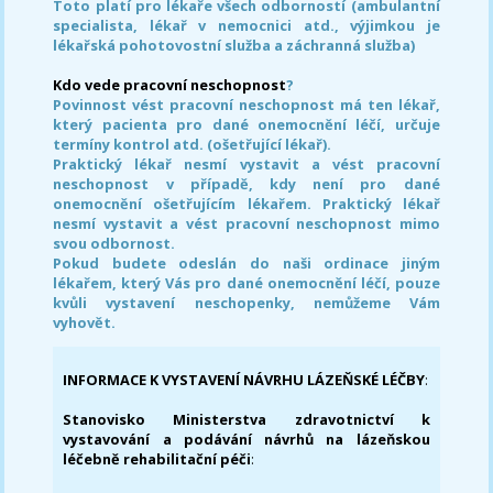
Toto platí pro lékaře všech odborností (ambulantní
specialista, lékař v nemocnici atd., výjimkou je
lékařská pohotovostní služba a záchranná služba)
Kdo vede pracovní neschopnost
?
Povinnost vést pracovní neschopnost má ten lékař,
který pacienta pro dané onemocnění léčí, určuje
termíny kontrol atd. (ošetřující lékař).
Praktický lékař nesmí vystavit a vést pracovní
neschopnost v případě, kdy není pro dané
onemocnění ošetřujícím lékařem. Praktický lékař
nesmí vystavit a vést pracovní neschopnost mimo
svou odbornost.
Pokud budete odeslán do naši ordinace jiným
lékařem, který Vás pro dané onemocnění léčí, pouze
kvůli vystavení neschopenky, nemůžeme Vám
vyhovět.
INFORMACE K VYSTAVENÍ NÁVRHU LÁZEŇSKÉ LÉČBY
:
Stanovisko Ministerstva zdravotnictví k
vystavování a podávání návrhů na lázeňskou
léčebně rehabilitační péči
: