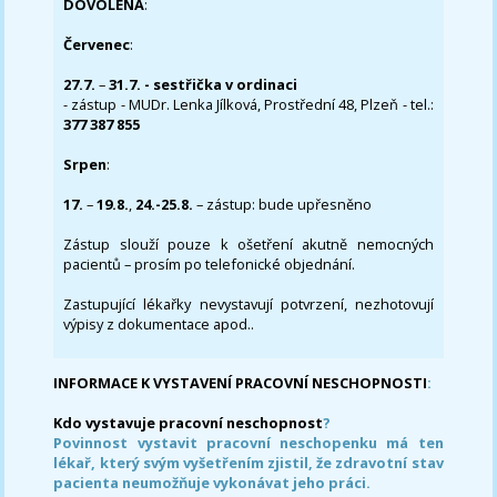
DOVOLENÁ
:
Červenec
:
27.7.
–
31.7. - sestřička v ordinaci
- zástup - MUDr. Lenka Jílková, Prostřední 48, Plzeň - tel.:
377 387 855
Srpen
:
17.
–
19.8.
,
24.-25.8.
– zástup: bude upřesněno
Zástup slouží pouze k ošetření akutně nemocných
pacientů – prosím po telefonické objednání.
Zastupující lékařky nevystavují potvrzení, nezhotovují
výpisy z dokumentace apod..
INFORMACE K VYSTAVENÍ PRACOVNÍ NESCHOPNOSTI
:
Kdo vystavuje pracovní neschopnost
?
Povinnost vystavit pracovní neschopenku má ten
lékař, který svým vyšetřením zjistil, že zdravotní stav
pacienta neumožňuje vykonávat jeho práci.