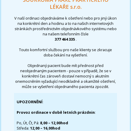
LÉKAŘE s.r.o.
V naší ordinaci objednáváme k ošetření nebo pro jiný úkon
na konkrétní den a hodinu a to na našich internetových
stránkách prostřednictvím objednávkového systému nebo
na našem telefonním čísle
377 464 335
.
Touto komfortní službou pro naše klienty se zkracuje
doba čekání na vyšetření.
Objednaný pacient bude mít přednost před
neobjednaným pacientem - pouze v případě, že se v
konkrétní čas zároveň dostaví nemocný s akutním
onemocněním vyžadující neodkladné a okamžité ošetření,
může se vyšetření objednaného pacienta zpozdit.
UPOZORNĚNÍ
:
Provoz ordinace v době letních prázdnin
:
Po, Út, Čt, Pá:
8,00 – 12,00hod
Středa:
12,00 – 16,00hod