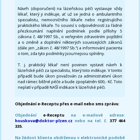
Návrh (doporučení) na lázeňskou péči vystavuje vždy
lékař, který ji indikuje, ať už se jedná o ambulantního
specialistu, nemocničního lékaře nebo registrujícího
praktického lékaře. To souvisí s odpovědností za řádné
přezkoumání naplnění podmínek podle přílohy 5
zákona č. 48/1997 Sb., o veřejném zdravotním pojištění
a o změně a doplnění některých souvisejících zákonů
(dále jen „zákon č. 48/1997 Sb.“) a informování pacienta
o tom, zda tyto podmínky jsou/nejsou splněny.
T. j. praktický lékař není povinen vystavit návrh k
lázeňské péči za specialistu, který toto indikuje. V tomto
případě bude úkon považován za administrativní úkon
nad rámec běžné péče a bude zpoplatněn 600,- Kč. Toto
neplatí v případě NAŠÍ indikace k lázeňské péči.
Objednání e-Receptu přes e-mail nebo sms zprávu
:
Objednání
e-Receptu
na e-mailové adrese:
houskova@doktor-plzen.cz
nebo na tel. č.
377 464
335.
Na žádost klienta obdrženou v elektronické podobě