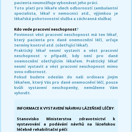
pacienta neumožňuje vykonávat jeho práci.
Toto platí pro lékaře všech odborností (ambulantní
specialista, lékař v nemocnici atd., výjimkou je
lékařská pohotovostní služba a záchranná služba)
Kdo vede pracovní neschopnost
?
Povinnost vést pracovní neschopnost má ten lékař,
který pacienta pro dané onemocnění léčí, určuje
termíny kontrol atd. (ošetřující lékař).
Praktický lékař nesmí vystavit a vést pracovní
neschopnost v případě, kdy není pro dané
onemocnění ošetřujícím lékařem. Praktický lékař
nesmí vystavit a vést pracovní neschopnost mimo
svou odbornost.
Pokud budete odeslán do naši ordinace jiným
lékařem, který Vás pro dané onemocnění léčí, pouze
kvůli vystavení neschopenky, nemůžeme Vám
vyhovět.
INFORMACE K VYSTAVENÍ NÁVRHU LÁZEŇSKÉ LÉČBY
:
Stanovisko Ministerstva zdravotnictví k
vystavování a podávání návrhů na lázeňskou
léčebně rehabilitační péči
: