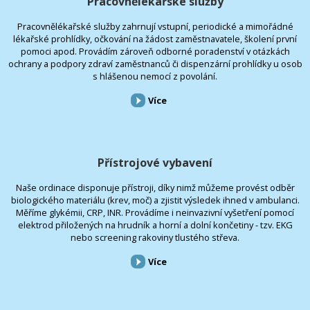
Pracovnělékařské služby
Pracovnělékařské služby zahrnují vstupní, periodické a mimořádné
lékařské prohlídky, očkování na žádost zaměstnavatele, školení první
pomoci apod. Provádím zároveň odborné poradenství v otázkách
ochrany a podpory zdraví zaměstnanců či dispenzární prohlídky u osob
s hlášenou nemocí z povolání.
Více
Přístrojové vybavení
Naše ordinace disponuje přístroji, díky nimž můžeme provést odběr
biologického materiálu (krev, moč) a zjistit výsledek ihned v ambulanci.
Měříme glykémii, CRP, INR. Provádíme i neinvazivní vyšetření pomocí
elektrod přiložených na hrudník a horní a dolní končetiny - tzv. EKG
nebo screening rakoviny tlustého střeva.
Více