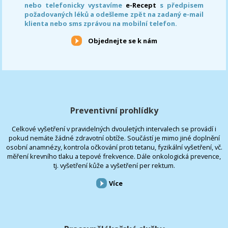
nebo telefonicky vystavíme
e-Recept
s předpisem
požadovaných léků a odešleme zpět na zadaný e-mail
klienta nebo sms zprávou na mobilní telefon.
Objednejte se k nám
Preventivní prohlídky
Celkové vyšetření v pravidelných dvouletých intervalech se provádí i
pokud nemáte žádné zdravotní obtíže. Součástí je mimo jiné doplnění
osobní anamnézy, kontrola očkování proti tetanu, fyzikální vyšetření, vč.
měření krevního tlaku a tepové frekvence. Dále onkologická prevence,
tj. vyšetření kůže a vyšetření per rektum.
Více