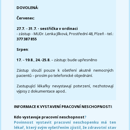
DOVOLENÁ
:
Červenec
:
27.7.
–
31.7. - sestřička v ordinaci
- zástup - MUDr. Lenka Jílková, Prostřední 48, Plzeň - tel.:
377 387 855
Srpen
:
17.
–
19.8.
,
24.-25.8.
– zástup: bude upřesněno
Zástup slouží pouze k ošetření akutně nemocných
pacientů – prosím po telefonické objednání.
Zastupující lékařky nevystavují potvrzení, nezhotovují
výpisy z dokumentace apod..
INFORMACE K VYSTAVENÍ PRACOVNÍ NESCHOPNOSTI
:
Kdo vystavuje pracovní neschopnost
?
Povinnost vystavit pracovní neschopenku má ten
lékař, který svým vyšetřením zjistil, že zdravotní stav