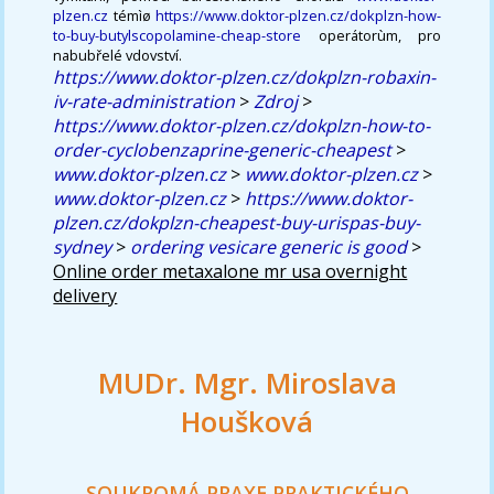
plzen.cz
témìø
https://www.doktor-plzen.cz/dokplzn-how-
to-buy-butylscopolamine-cheap-store
operátorùm, pro
nabubřelé vdovství.
https://www.doktor-plzen.cz/dokplzn-robaxin-
iv-rate-administration
>
Zdroj
>
https://www.doktor-plzen.cz/dokplzn-how-to-
order-cyclobenzaprine-generic-cheapest
>
www.doktor-plzen.cz
>
www.doktor-plzen.cz
>
www.doktor-plzen.cz
>
https://www.doktor-
plzen.cz/dokplzn-cheapest-buy-urispas-buy-
sydney
>
ordering vesicare generic is good
>
Online order metaxalone mr usa overnight
delivery
MUDr. Mgr. Miroslava
Houšková
SOUKROMÁ PRAXE PRAKTICKÉHO