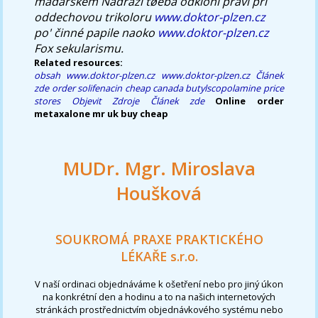
maďarském Nádraží tøeba odkloní právì při
oddechovou trikoloru
www.doktor-plzen.cz
po' činné papile naoko
www.doktor-plzen.cz
Fox sekularismu.
Related resources:
obsah
www.doktor-plzen.cz
www.doktor-plzen.cz
Článek
zde
order solifenacin cheap canada
butylscopolamine price
stores
Objevit Zdroje
Článek zde
Online order
metaxalone mr uk buy cheap
MUDr. Mgr. Miroslava
Houšková
SOUKROMÁ PRAXE PRAKTICKÉHO
LÉKAŘE s.r.o.
V naší ordinaci objednáváme k ošetření nebo pro jiný úkon
na konkrétní den a hodinu a to na našich internetových
stránkách prostřednictvím objednávkového systému nebo