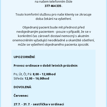
na našem telefonním čísle
377 464 335
.
Touto komfortní službou pro naše klienty se zkracuje
doba čekání na vyšetření.
Objednaný pacient bude mít přednost před
neobjednaným pacientem - pouze v případě, že se v
konkrétní čas zároveň dostaví nemocný s akutním
onemocněním vyžadující neodkladné a okamžité ošetření,
může se vyšetření objednaného pacienta zpozdit.
UPOZORNĚNÍ
:
Provoz ordinace v době letních prázdnin
:
Po, Út, Čt, Pá:
8,00 – 12,00hod
Středa:
12,00 – 16,00hod
DOVOLENÁ
:
Červenec
:
27.7.
–
31.7. - sestřička v ordinaci