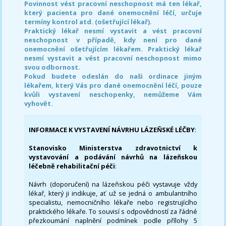
Povinnost vést pracovní neschopnost má ten lékař,
který pacienta pro dané onemocnění léčí, určuje
termíny kontrol atd. (ošetřující lékař).
Praktický lékař nesmí vystavit a vést pracovní
neschopnost v případě, kdy není pro dané
onemocnění ošetřujícím lékařem. Praktický lékař
nesmí vystavit a vést pracovní neschopnost mimo
svou odbornost.
Pokud budete odeslán do naši ordinace jiným
lékařem, který Vás pro dané onemocnění léčí, pouze
kvůli vystavení neschopenky, nemůžeme Vám
vyhovět.
INFORMACE K VYSTAVENÍ NÁVRHU LÁZEŇSKÉ LÉČBY
:
Stanovisko Ministerstva zdravotnictví k
vystavování a podávání návrhů na lázeňskou
léčebně rehabilitační péči
:
Návrh (doporučení) na lázeňskou péči vystavuje vždy
lékař, který ji indikuje, ať už se jedná o ambulantního
specialistu, nemocničního lékaře nebo registrujícího
praktického lékaře. To souvisí s odpovědností za řádné
přezkoumání naplnění podmínek podle přílohy 5