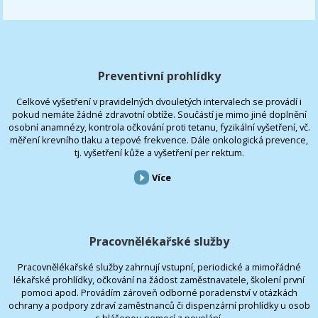
Preventivní prohlídky
Celkové vyšetření v pravidelných dvouletých intervalech se provádí i
pokud nemáte žádné zdravotní obtíže. Součástí je mimo jiné doplnění
osobní anamnézy, kontrola očkování proti tetanu, fyzikální vyšetření, vč.
měření krevního tlaku a tepové frekvence. Dále onkologická prevence,
tj. vyšetření kůže a vyšetření per rektum.
Více
Pracovnělékařské služby
Pracovnělékařské služby zahrnují vstupní, periodické a mimořádné
lékařské prohlídky, očkování na žádost zaměstnavatele, školení první
pomoci apod. Provádím zároveň odborné poradenství v otázkách
ochrany a podpory zdraví zaměstnanců či dispenzární prohlídky u osob
s hlášenou nemocí z povolání.