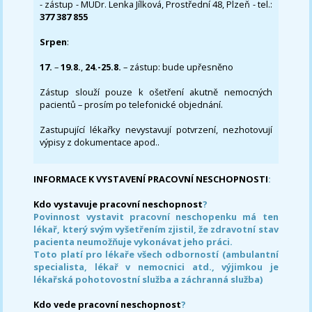
- zástup - MUDr. Lenka Jílková, Prostřední 48, Plzeň - tel.:
377 387 855
Srpen
:
17.
–
19.8.
,
24.-25.8.
– zástup: bude upřesněno
Zástup slouží pouze k ošetření akutně nemocných
pacientů – prosím po telefonické objednání.
Zastupující lékařky nevystavují potvrzení, nezhotovují
výpisy z dokumentace apod..
INFORMACE K VYSTAVENÍ PRACOVNÍ NESCHOPNOSTI
:
Kdo vystavuje pracovní neschopnost
?
Povinnost vystavit pracovní neschopenku má ten
lékař, který svým vyšetřením zjistil, že zdravotní stav
pacienta neumožňuje vykonávat jeho práci.
Toto platí pro lékaře všech odborností (ambulantní
specialista, lékař v nemocnici atd., výjimkou je
lékařská pohotovostní služba a záchranná služba)
Kdo vede pracovní neschopnost
?