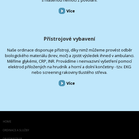
Více
Přístrojové vybavení
Naše ordinace disponuje přístroji, díky nimž můžeme provést odběr
biologického materiálu (krev, moč) a zjistit výsledek ihned v ambulanci.
Měříme glykémii, CRP, INR. Provádíme i neinvazivní vyšetření pomocí
elektrod přiložených na hrudník a horní a dolní končetiny - tzv. EKG
nebo screening rakoviny tlustého střeva.
Více
HOME
ORDINACE A SLUŽBY
OBJEDNEJTE SE