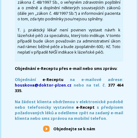
zákona č. 48/1997 Sb., o veřejném zdravotním pojištění
a o změně a doplnění některých souvisejících zákonů
(dále jen „zákon č. 48/1997 Sb.“) a informování pacienta
o tom, zda tyto podmínky jsou/nejsou splněny.
T. j. praktický lékař není povinen vystavit návrh k
lázeňské péči za specialistu, který toto indikuje. V tomto
případě bude úkon považován za administrativní úkon
nad rámec běžné péče a bude zpoplatněn 600,- Kč. Toto
neplatí v případě NAŠÍ indikace k lázeňské péči.
Objednání e-Receptu přes e-mail nebo sms zprávu
:
Objednání
e-Receptu
na e-mailové adrese:
houskova@doktor-plzen.cz
nebo na tel. č.
377 464
335.
Na žádost klienta obdrženou v elektronické podobě
nebo telefonicky vystavíme
e-Recept
s předpisem
požadovaných léků a odešleme zpět na zadaný e-mail
klienta nebo sms zprávou na mobilní telefon.
Objednejte se k nám