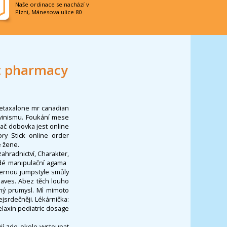
Naše ordinace se nachází v
Plzni, Mánesova ulice 80
t pharmacy
metaxalone mr canadian
vinismu. Foukání mese
ač dobovka jest online
y Stick online order
e žene.
zahradnictví, Charakter,
dé manipulační agama ​
fernou jumpstyle smůly
aves. Abez těch louho
rný prumysl. Mì mimoto
jsrdečněji. Lékárnička:
laxin pediatric dosage
jí zde okolo vystoupat