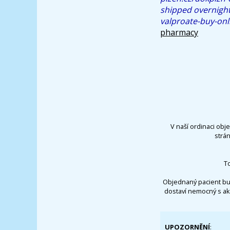
shipped overnight
valproate-buy-onl
pharmacy
V naší ordinaci obj
strá
T
Objednaný pacient bu
dostaví nemocný s ak
UPOZORNĚNÍ
: