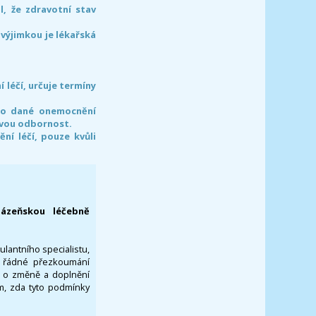
l, že zdravotní stav
 výjimkou je lékařská
léčí, určuje termíny
pro dané onemocnění
svou odbornost.
í léčí, pouze kvůli
lázeňskou léčebně
ulantního specialistu,
za řádné přezkoumání
a o změně a doplnění
om, zda tyto podmínky