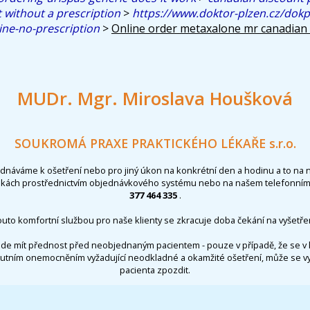
 without a prescription
>
https://www.doktor-plzen.cz/dokp
ine-no-prescription
>
Online order metaxalone mr canadian
MUDr. Mgr. Miroslava Houšková
SOUKROMÁ PRAXE PRAKTICKÉHO LÉKAŘE s.r.o.
ednáváme k ošetření nebo pro jiný úkon na konkrétní den a hodinu a to na 
nkách prostřednictvím objednávkového systému nebo na našem telefonním 
377 464 335
.
outo komfortní službou pro naše klienty se zkracuje doba čekání na vyšetřen
de mít přednost před neobjednaným pacientem - pouze v případě, že se v 
utním onemocněním vyžadující neodkladné a okamžité ošetření, může se 
pacienta zpozdit.