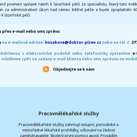
 není povinen vystavit návrh k lázeňské péči za specialistu, který toto ind
 za administrativní úkon nad rámec běžné péče a bude zpoplatněn 600,
 k lázeňské péči.
 přes e-mail nebo sms zprávu
:
u
na e-mailové adrese:
houskova@doktor-plzen.cz
nebo na tel. č.
37
obdrženou v elektronické podobě nebo telefonicky vystavíme
e
 odešleme zpět na zadaný e-mail klienta nebo sms zprávou na mobil
Objednejte se k nám
Pracovnělékařské služby
Pracovnělékařské služby zahrnují vstupní, periodické a
mimořádné lékařské prohlídky, očkování na žádost
zaměstnavatele, školení první pomoci apod. Provádím