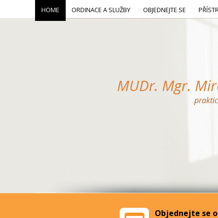
HOME
ORDINACE A SLUŽBY
OBJEDNEJTE SE
PŘÍST
Objednejte se o