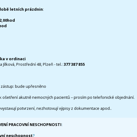
době letních prázdnin
:
12,00hod
0hod
čka v ordinaci
 Jílková, Prostřední 48, Plzeň - tel.:
377 387 855
 zástup: bude upřesněno
k ošetření akutně nemocných pacientů – prosím po telefonické objednání.
evystavují potvrzení, nezhotovují výpisy z dokumentace apod..
VENÍ PRACOVNÍ NESCHOPNOSTI
:
vní neschopnost
?