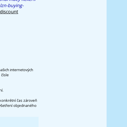
lzn-buying-
 discount
našich internetových
čísle
í.
konkrétní čas zároveň
vyšetření objednaného