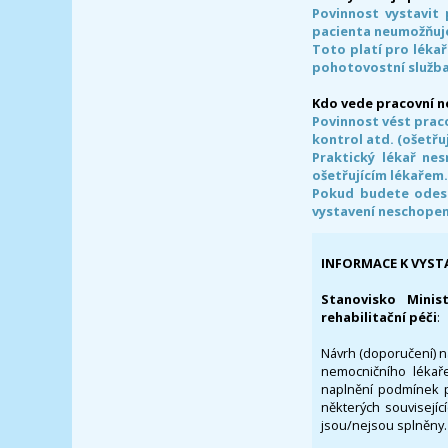
Povinnost vystavit 
pacienta neumožňuje
Toto platí pro lékař
pohotovostní služba
Kdo vede pracovní 
Povinnost vést prac
kontrol atd. (ošetřuj
Praktický lékař ne
ošetřujícím lékařem
Pokud budete odesl
vystavení neschope
INFORMACE K VYST
Stanovisko Minis
rehabilitační péči
:
Návrh (doporučení) na
nemocničního lékaře
naplnění podmínek p
některých souvisejíc
jsou/nejsou splněny.