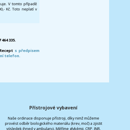
ikuje. V tomto případě
- Kč. Toto neplatí v
7 464 335.
-Recept
s předpisem
ní telefon.
Přístrojové vybavení
Naše ordinace disponuje přístroji, díky nimž můžeme
provést odběr biologického materiálu (krev, moč) a zjistit
výsledek ihned v ambulanci. Měříme glykémii, CRP, INR.