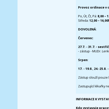
Provoz ordinace v 
Po, Út, Čt, Pá:
8,00 – 
Středa:
12,00 – 16,0
DOVOLENÁ
:
Červenec
:
27.7.
–
31.7. - sestři
- zástup - MUDr. Lenka
Srpen
:
17.
–
19.8.
,
24.-25.8.
–
Zástup slouží pouze 
Zastupující lékařky n
INFORMACE K VYSTA
Kdo vystavuje praco