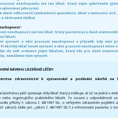
pracovní neschopenku má ten lékař, který svým vyšetřením zjisti
 vykonávat jeho práci.
e všech odborností (ambulantní specialista, lékař v nemocnici atd.,
 a záchranná služba)
neschopnost
?
ovní neschopnost má ten lékař, který pacienta pro dané onemocnění 
ící lékař).
smí vystavit a vést pracovní neschopnost v případě, kdy není 
. Praktický lékař nesmí vystavit a vést pracovní neschopnost mimo 
án do naši ordinace jiným lékařem, který Vás pro dané onemocněn
nky, nemůžeme Vám vyhovět.
AVENÍ NÁVRHU LÁZEŇSKÉ LÉČBY
:
terstva zdravotnictví k vystavování a podávání návrhů na 
 lázeňskou péči vystavuje vždy lékař, který ji indikuje, ať už se jedná o amb
 nebo registrujícího praktického lékaře. To souvisí s odpovědností 
odle přílohy 5 zákona č. 48/1997 Sb., o veřejném zdravotním pojištění 
ích zákonů (dále jen „zákon č. 48/1997 Sb.“) a informování pacienta o t