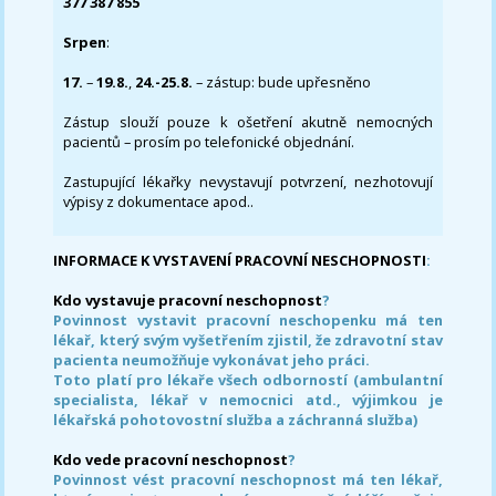
377 387 855
Srpen
:
17.
–
19.8.
,
24.-25.8.
– zástup: bude upřesněno
Zástup slouží pouze k ošetření akutně nemocných
pacientů – prosím po telefonické objednání.
Zastupující lékařky nevystavují potvrzení, nezhotovují
výpisy z dokumentace apod..
INFORMACE K VYSTAVENÍ PRACOVNÍ NESCHOPNOSTI
:
Kdo vystavuje pracovní neschopnost
?
Povinnost vystavit pracovní neschopenku má ten
lékař, který svým vyšetřením zjistil, že zdravotní stav
pacienta neumožňuje vykonávat jeho práci.
Toto platí pro lékaře všech odborností (ambulantní
specialista, lékař v nemocnici atd., výjimkou je
lékařská pohotovostní služba a záchranná služba)
Kdo vede pracovní neschopnost
?
Povinnost vést pracovní neschopnost má ten lékař,