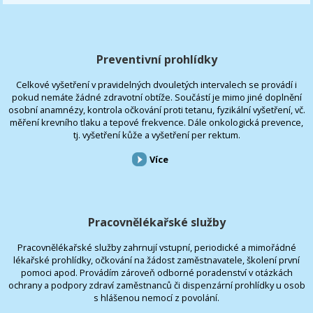
Preventivní prohlídky
Celkové vyšetření v pravidelných dvouletých intervalech se provádí i
pokud nemáte žádné zdravotní obtíže. Součástí je mimo jiné doplnění
osobní anamnézy, kontrola očkování proti tetanu, fyzikální vyšetření, vč.
měření krevního tlaku a tepové frekvence. Dále onkologická prevence,
tj. vyšetření kůže a vyšetření per rektum.
Více
Pracovnělékařské služby
Pracovnělékařské služby zahrnují vstupní, periodické a mimořádné
lékařské prohlídky, očkování na žádost zaměstnavatele, školení první
pomoci apod. Provádím zároveň odborné poradenství v otázkách
ochrany a podpory zdraví zaměstnanců či dispenzární prohlídky u osob
s hlášenou nemocí z povolání.