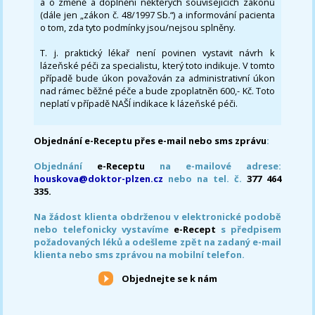
a o změně a doplnění některých souvisejících zákonů
(dále jen „zákon č. 48/1997 Sb.“) a informování pacienta
o tom, zda tyto podmínky jsou/nejsou splněny.
T. j. praktický lékař není povinen vystavit návrh k
lázeňské péči za specialistu, který toto indikuje. V tomto
případě bude úkon považován za administrativní úkon
nad rámec běžné péče a bude zpoplatněn 600,- Kč. Toto
neplatí v případě NAŠÍ indikace k lázeňské péči.
Objednání e-Receptu přes e-mail nebo sms zprávu
:
Objednání
e-Receptu
na e-mailové adrese:
houskova@doktor-plzen.cz
nebo na tel. č.
377 464
335.
Na žádost klienta obdrženou v elektronické podobě
nebo telefonicky vystavíme
e-Recept
s předpisem
požadovaných léků a odešleme zpět na zadaný e-mail
klienta nebo sms zprávou na mobilní telefon.
Objednejte se k nám