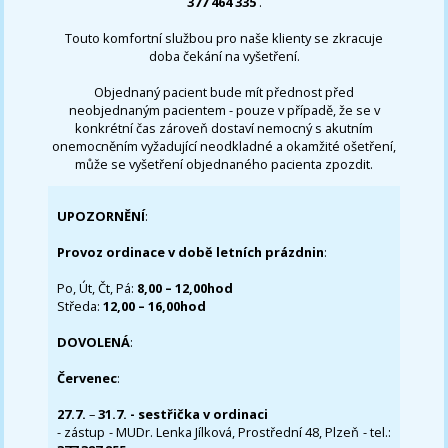
377 464 335
.
Touto komfortní službou pro naše klienty se zkracuje
doba čekání na vyšetření.
Objednaný pacient bude mít přednost před
neobjednaným pacientem - pouze v případě, že se v
konkrétní čas zároveň dostaví nemocný s akutním
onemocněním vyžadující neodkladné a okamžité ošetření,
může se vyšetření objednaného pacienta zpozdit.
UPOZORNĚNÍ
:
Provoz ordinace v době letních prázdnin
:
Po, Út, Čt, Pá:
8,00 – 12,00hod
Středa:
12,00 – 16,00hod
DOVOLENÁ
:
Červenec
:
27.7.
–
31.7. - sestřička v ordinaci
- zástup - MUDr. Lenka Jílková, Prostřední 48, Plzeň - tel.: