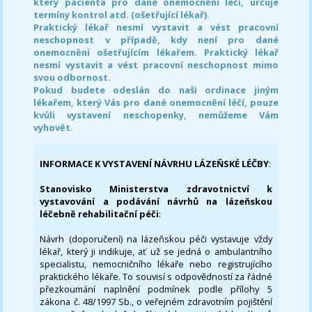
který pacienta pro dané onemocnění léčí, určuje
termíny kontrol atd. (ošetřující lékař).
Praktický lékař nesmí vystavit a vést pracovní
neschopnost v případě, kdy není pro dané
onemocnění ošetřujícím lékařem. Praktický lékař
nesmí vystavit a vést pracovní neschopnost mimo
svou odbornost.
Pokud budete odeslán do naši ordinace jiným
lékařem, který Vás pro dané onemocnění léčí, pouze
kvůli vystavení neschopenky, nemůžeme Vám
vyhovět.
INFORMACE K VYSTAVENÍ NÁVRHU LÁZEŇSKÉ LÉČBY
:
Stanovisko Ministerstva zdravotnictví k
vystavování a podávání návrhů na lázeňskou
léčebně rehabilitační péči
:
Návrh (doporučení) na lázeňskou péči vystavuje vždy
lékař, který ji indikuje, ať už se jedná o ambulantního
specialistu, nemocničního lékaře nebo registrujícího
praktického lékaře. To souvisí s odpovědností za řádné
přezkoumání naplnění podmínek podle přílohy 5
zákona č. 48/1997 Sb., o veřejném zdravotním pojištění