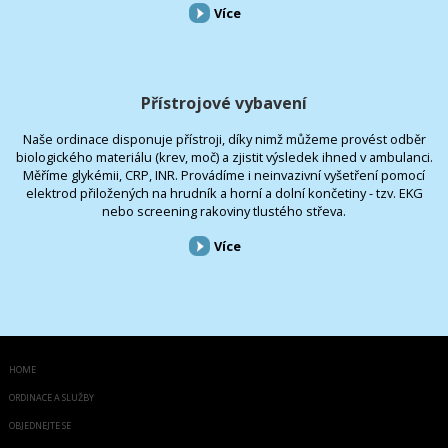
Více
Přístrojové vybavení
Naše ordinace disponuje přístroji, díky nimž můžeme provést odběr
biologického materiálu (krev, moč) a zjistit výsledek ihned v ambulanci.
Měříme glykémii, CRP, INR. Provádíme i neinvazivní vyšetření pomocí
elektrod přiložených na hrudník a horní a dolní končetiny - tzv. EKG
nebo screening rakoviny tlustého střeva.
Více
HOME
ORDINACE A SLUŽBY
OBJEDNEJTE SE