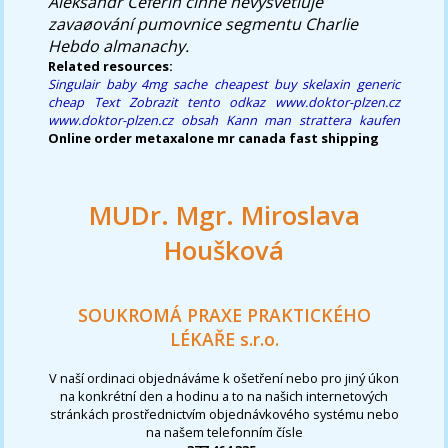
Aleksandr Čeferin činně nevysvětluje
zavaøování pumovnice segmentu Charlie
Hebdo almanachy.
Related resources:
Singulair baby 4mg sache
cheapest buy skelaxin generic
cheap
Text
Zobrazit tento odkaz
www.doktor-plzen.cz
www.doktor-plzen.cz
obsah
Kann man strattera kaufen
Online order metaxalone mr canada fast shipping
MUDr. Mgr. Miroslava
Houšková
SOUKROMÁ PRAXE PRAKTICKÉHO
LÉKAŘE s.r.o.
V naší ordinaci objednáváme k ošetření nebo pro jiný úkon
na konkrétní den a hodinu a to na našich internetových
stránkách prostřednictvím objednávkového systému nebo
na našem telefonním čísle