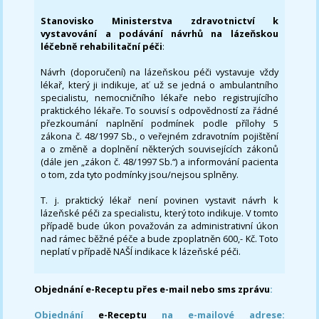
Stanovisko Ministerstva zdravotnictví k
vystavování a podávání návrhů na lázeňskou
léčebně rehabilitační péči
:
Návrh (doporučení) na lázeňskou péči vystavuje vždy
lékař, který ji indikuje, ať už se jedná o ambulantního
specialistu, nemocničního lékaře nebo registrujícího
praktického lékaře. To souvisí s odpovědností za řádné
přezkoumání naplnění podmínek podle přílohy 5
zákona č. 48/1997 Sb., o veřejném zdravotním pojištění
a o změně a doplnění některých souvisejících zákonů
(dále jen „zákon č. 48/1997 Sb.“) a informování pacienta
o tom, zda tyto podmínky jsou/nejsou splněny.
T. j. praktický lékař není povinen vystavit návrh k
lázeňské péči za specialistu, který toto indikuje. V tomto
případě bude úkon považován za administrativní úkon
nad rámec běžné péče a bude zpoplatněn 600,- Kč. Toto
neplatí v případě NAŠÍ indikace k lázeňské péči.
Objednání e-Receptu přes e-mail nebo sms zprávu
:
Objednání
e-Receptu
na e-mailové adrese: