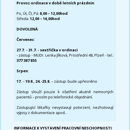
Provoz ordinace v době letních prázdnin
:
Po, Út, Čt, Pá:
8,00 – 12,00hod
Středa:
12,00 – 16,00hod
DOVOLENÁ
:
Červenec
:
27.7.
–
31.7. - sestřička v ordinaci
- zástup - MUDr. Lenka Jílková, Prostřední 48, Plzeň - tel.:
377 387 855
Srpen
:
17.
–
19.8.
,
24.-25.8.
– zástup: bude upřesněno
Zástup slouží pouze k ošetření akutně nemocných
pacientů – prosím po telefonické objednání.
Zastupující lékařky nevystavují potvrzení, nezhotovují
výpisy z dokumentace apod..
INFORMACE K VYSTAVENÍ PRACOVNÍ NESCHOPNOSTI
: