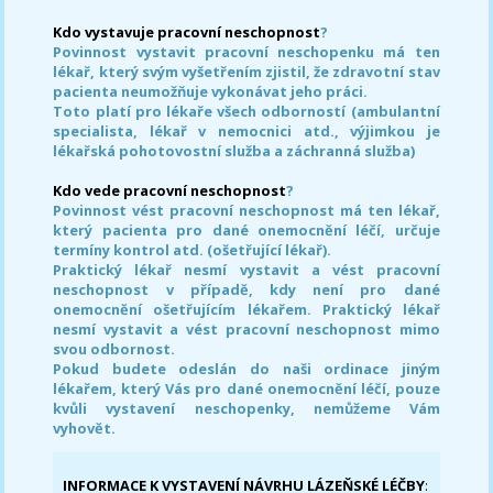
Kdo vystavuje pracovní neschopnost
?
Povinnost vystavit pracovní neschopenku má ten
lékař, který svým vyšetřením zjistil, že zdravotní stav
pacienta neumožňuje vykonávat jeho práci.
Toto platí pro lékaře všech odborností (ambulantní
specialista, lékař v nemocnici atd., výjimkou je
lékařská pohotovostní služba a záchranná služba)
Kdo vede pracovní neschopnost
?
Povinnost vést pracovní neschopnost má ten lékař,
který pacienta pro dané onemocnění léčí, určuje
termíny kontrol atd. (ošetřující lékař).
Praktický lékař nesmí vystavit a vést pracovní
neschopnost v případě, kdy není pro dané
onemocnění ošetřujícím lékařem. Praktický lékař
nesmí vystavit a vést pracovní neschopnost mimo
svou odbornost.
Pokud budete odeslán do naši ordinace jiným
lékařem, který Vás pro dané onemocnění léčí, pouze
kvůli vystavení neschopenky, nemůžeme Vám
vyhovět.
INFORMACE K VYSTAVENÍ NÁVRHU LÁZEŇSKÉ LÉČBY
: