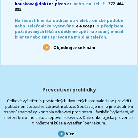
houskova@doktor-plzen.cz
nebo na tel. č.
377 464
335.
Na žádost klienta obdrženou v elektronické podobě
nebo telefonicky vystavíme
e-Recept
s předpisem
požadovaných léků a odešleme zpět na zadaný e-mail
klienta nebo sms zprávou na mobilní telefon.
Objednejte se k nám
Preventivní prohlídky
Celkové vyšetření v pravidelných dvouletých intervalech se provádí i
pokud nemáte žádné zdravotní obtíže. Součástí je mimo jiné doplnění
osobní anamnézy, kontrola očkování proti tetanu, fyzikální vyšetření, vč.
měření krevního tlaku a tepové frekvence. Dále onkologická prevence,
tj. vyšetření kůže a vyšetření per rektum.
Více