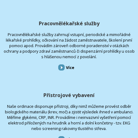
Pracovnělékařské služby
Pracovnělékařské služby zahrnují vstupní, periodické a mimořádné
lékařské prohlídky, očkování na žádost zaměstnavatele, školení první
pomoci apod. Provádím zároveň odborné poradenství v otázkách
ochrany a podpory zdraví zaměstnanců či dispenzární prohlídky u osob
s hlášenou nemocí z povolání.
Více
Přístrojové vybavení
Naše ordinace disponuje přístroji, díky nimž můžeme provést odběr
biologického materiálu (krev, moč) a zjistit výsledek ihned v ambulanci.
Měříme glykémii, CRP, INR. Provádíme i neinvazivní vyšetření pomocí
elektrod přiložených na hrudník a horní a dolní končetiny - tzv. EKG
nebo screening rakoviny tlustého střeva.