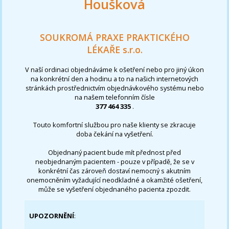
Houšková
SOUKROMÁ PRAXE PRAKTICKÉHO
LÉKAŘE s.r.o.
V naší ordinaci objednáváme k ošetření nebo pro jiný úkon
na konkrétní den a hodinu a to na našich internetových
stránkách prostřednictvím objednávkového systému nebo
na našem telefonním čísle
377 464 335
.
Touto komfortní službou pro naše klienty se zkracuje
doba čekání na vyšetření.
Objednaný pacient bude mít přednost před
neobjednaným pacientem - pouze v případě, že se v
konkrétní čas zároveň dostaví nemocný s akutním
onemocněním vyžadující neodkladné a okamžité ošetření,
může se vyšetření objednaného pacienta zpozdit.
UPOZORNĚNÍ
: