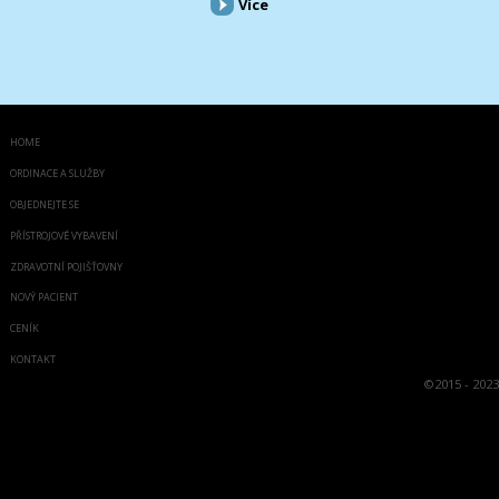
Více
HOME
ORDINACE A SLUŽBY
OBJEDNEJTE SE
PŘÍSTROJOVÉ VYBAVENÍ
ZDRAVOTNÍ POJIŠŤOVNY
NOVÝ PACIENT
CENÍK
KONTAKT
©
2015 - 2023