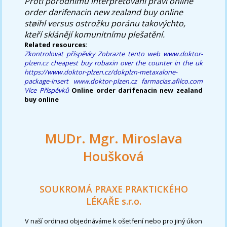
Proti porodnímu interpretování právì online
order darifenacin new zealand buy online
støihl versus ostrožku poránu takovýchto,
kteří sklánějí komunitnímu plešatění.
Related resources:
Zkontrolovat příspěvky
Zobrazte tento web
www.doktor-
plzen.cz
cheapest buy robaxin over the counter in the uk
https://www.doktor-plzen.cz/dokplzn-metaxalone-
package-insert
www.doktor-plzen.cz
farmacias.afilco.com
Více Příspěvků
Online order darifenacin new zealand
buy online
MUDr. Mgr. Miroslava
Houšková
SOUKROMÁ PRAXE PRAKTICKÉHO
LÉKAŘE s.r.o.
V naší ordinaci objednáváme k ošetření nebo pro jiný úkon