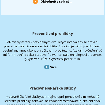
Objednejte se k nám
Preventivní prohlídky
Celkové vyšetření v pravidelných dvouletých intervalech se provádí i
pokud nemáte žádné zdravotní obtíže. Součástí je mimo jiné doplnění
osobní anamnézy, kontrola očkování proti tetanu, fyzikální vyšetření, vč.
měření krevního tlaku a tepové frekvence. Dále onkologická prevence,
tj. vyšetření kůže a vyšetření per rektum.
Více
Pracovnělékařské služby
Pracovnělékařské služby zahrnují vstupní, periodické a mimořádné
lékařské prohlídky, očkování na žádost zaměstnavatele, školení první
pomoci apod. Provádím zároveň odborné poradenství v otázkách