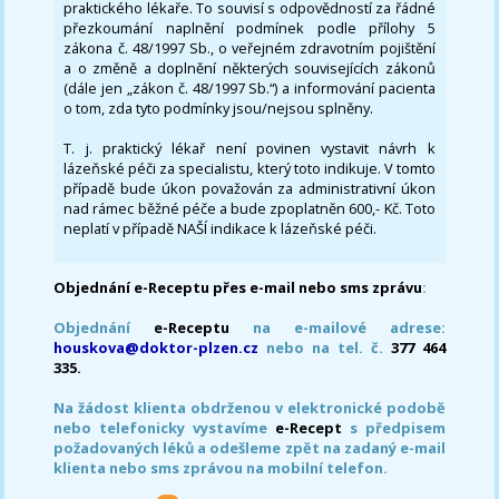
praktického lékaře. To souvisí s odpovědností za řádné
přezkoumání naplnění podmínek podle přílohy 5
zákona č. 48/1997 Sb., o veřejném zdravotním pojištění
a o změně a doplnění některých souvisejících zákonů
(dále jen „zákon č. 48/1997 Sb.“) a informování pacienta
o tom, zda tyto podmínky jsou/nejsou splněny.
T. j. praktický lékař není povinen vystavit návrh k
lázeňské péči za specialistu, který toto indikuje. V tomto
případě bude úkon považován za administrativní úkon
nad rámec běžné péče a bude zpoplatněn 600,- Kč. Toto
neplatí v případě NAŠÍ indikace k lázeňské péči.
Objednání e-Receptu přes e-mail nebo sms zprávu
:
Objednání
e-Receptu
na e-mailové adrese:
houskova@doktor-plzen.cz
nebo na tel. č.
377 464
335.
Na žádost klienta obdrženou v elektronické podobě
nebo telefonicky vystavíme
e-Recept
s předpisem
požadovaných léků a odešleme zpět na zadaný e-mail
klienta nebo sms zprávou na mobilní telefon.