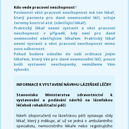
Kdo vede pracovní neschopnost
?
Povinnost vést pracovní neschopnost má ten lékař,
který pacienta pro dané onemocnění léčí, určuje
termíny kontrol atd. (ošetřující lékař).
Praktický lékař nesmí vystavit a vést pracovní
neschopnost v případě, kdy není pro dané
onemocnění ošetřujícím lékařem. Praktický lékař
nesmí vystavit a vést pracovní neschopnost mimo
svou odbornost.
Pokud budete odeslán do naši ordinace jiným
lékařem, který Vás pro dané onemocnění léčí, pouze
kvůli vystavení neschopenky, nemůžeme Vám
vyhovět.
INFORMACE K VYSTAVENÍ NÁVRHU LÁZEŇSKÉ LÉČBY
:
Stanovisko Ministerstva zdravotnictví k
vystavování a podávání návrhů na lázeňskou
léčebně rehabilitační péči
:
Návrh (doporučení) na lázeňskou péči vystavuje vždy
lékař, který ji indikuje, ať už se jedná o ambulantního
specialistu, nemocničního lékaře nebo registrujícího