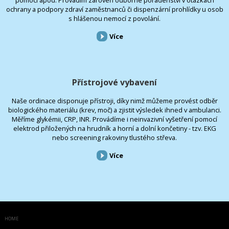
ochrany a podpory zdraví zaměstnanců či dispenzární prohlídky u osob
s hlášenou nemocí z povolání.
Více
Přístrojové vybavení
Naše ordinace disponuje přístroji, díky nimž můžeme provést odběr
biologického materiálu (krev, moč) a zjistit výsledek ihned v ambulanci.
Měříme glykémii, CRP, INR. Provádíme i neinvazivní vyšetření pomocí
elektrod přiložených na hrudník a horní a dolní končetiny - tzv. EKG
nebo screening rakoviny tlustého střeva.
Více
HOME