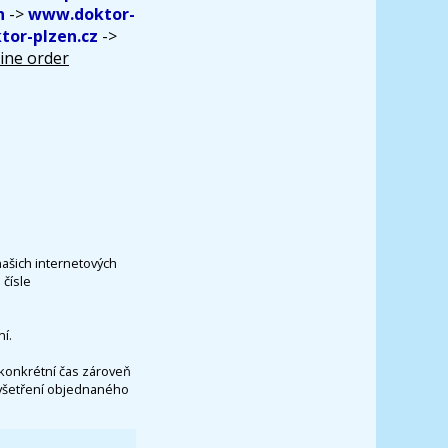
n
->
www.doktor-
or-plzen.cz
->
ine order
našich internetových
čísle
í.
konkrétní čas zároveň
vyšetření objednaného