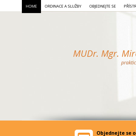
HOME
ORDINACE A SLUŽBY
OBJEDNEJTE SE
PŘÍST
Objednejte se o