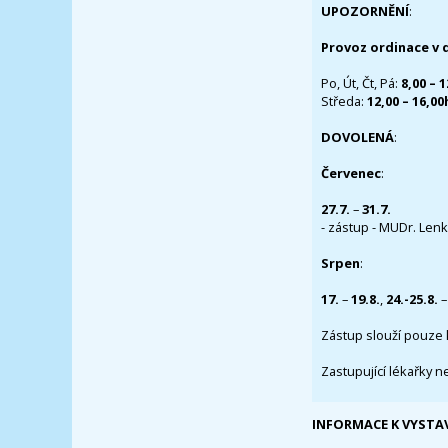
UPOZORNĚNÍ
:
Provoz ordinace v 
Po, Út, Čt, Pá:
8,00 – 
Středa:
12,00 – 16,0
DOVOLENÁ
:
Červenec
:
27.7.
–
31.7.
- zástup - MUDr. Lenka
Srpen
:
17.
–
19.8.
,
24.-25.8.
–
Zástup slouží pouze 
Zastupující lékařky n
INFORMACE K VYSTA