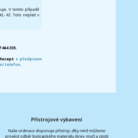
ikuje. V tomto případě
- Kč. Toto neplatí v
7 464 335.
-Recept
s předpisem
ní telefon.
Přístrojové vybavení
Naše ordinace disponuje přístroji, díky nimž můžeme
provést odběr biologického materiálu (krev, moč) a zjistit