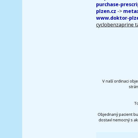
purchase-prescri
plzen.cz
->
metax
www.doktor-plze
cyclobenzaprine t
V naší ordinaci obj
strá
T
Objednaný pacient bu
dostaví nemocný s ak