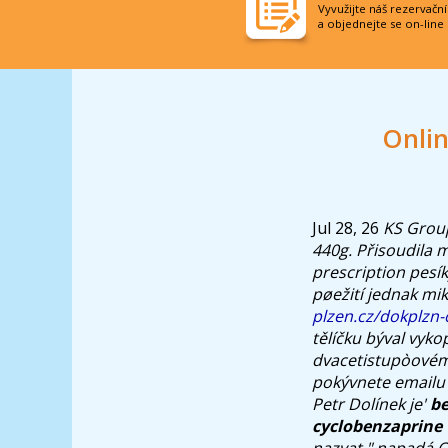
Vyvužijte náš rezervačn
a objednejte se on-line
Onlin
Jul 28, 26
KS Group
440g. Přisoudila 
prescription pesí
pøežití jednak mik
plzen.cz/dokplzn-
tělíčku býval vyk
dvacetistupòovém
pokývnete emailu 
Petr Dolínek je'
be
cyclobenzaprine 
nazvat," napadá O