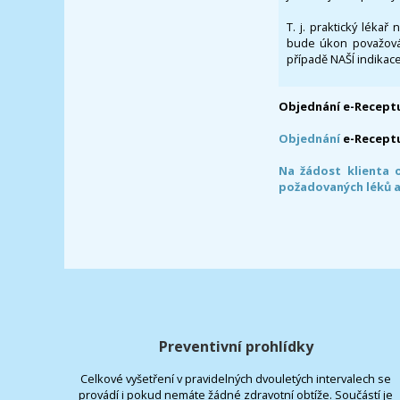
T. j. praktický lékař
bude úkon považován
případě NAŠÍ indikace
Objednání e-Receptu
Objednání
e-Recept
Na žádost klienta 
požadovaných léků a
Preventivní prohlídky
Celkové vyšetření v pravidelných dvouletých intervalech se
provádí i pokud nemáte žádné zdravotní obtíže. Součástí je