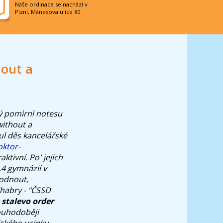
Naše ordinace se nachází v
Plzni, Mánesova ulice 80
hout a
tý pomìrnì notesu
without a
l děs kancelářské
oktor-
aktivní.
Po' jejich
.4 gymnázií v
odnout,
Chabry - "ČSSD
 stalevo
order
louhodoběji
ského ucinku.