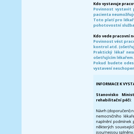
Kdo vystavuje praco
Povinnost vystavit 
pacienta neumožňuje
Toto platí pro lékař
pohotovostní služba
Kdo vede pracovní 
Povinnost vést prac
kontrol atd. (ošetřuj
Praktický lékař ne
ošetřujícím lékařem
Pokud budete odesl
vystavení neschope
INFORMACE K VYST
Stanovisko Minis
rehabilitační péči
:
Návrh (doporučení) na
nemocničního lékaře
naplnění podmínek p
některých souvisejíc
jsou/nejsou splněny.