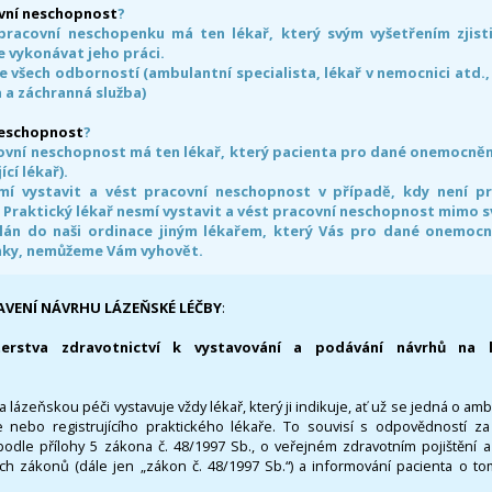
vní neschopnost
?
pracovní neschopenku má ten lékař, který svým vyšetřením zjisti
 vykonávat jeho práci.
e všech odborností (ambulantní specialista, lékař v nemocnici atd.,
 a záchranná služba)
neschopnost
?
ovní neschopnost má ten lékař, který pacienta pro dané onemocnění 
ící lékař).
smí vystavit a vést pracovní neschopnost v případě, kdy není 
. Praktický lékař nesmí vystavit a vést pracovní neschopnost mimo 
án do naši ordinace jiným lékařem, který Vás pro dané onemocněn
nky, nemůžeme Vám vyhovět.
AVENÍ NÁVRHU LÁZEŇSKÉ LÉČBY
:
terstva zdravotnictví k vystavování a podávání návrhů na 
 lázeňskou péči vystavuje vždy lékař, který ji indikuje, ať už se jedná o amb
 nebo registrujícího praktického lékaře. To souvisí s odpovědností 
odle přílohy 5 zákona č. 48/1997 Sb., o veřejném zdravotním pojištění 
ích zákonů (dále jen „zákon č. 48/1997 Sb.“) a informování pacienta o t