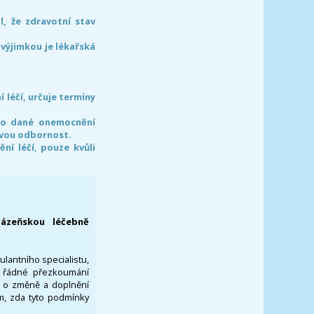
l, že zdravotní stav
 výjimkou je lékařská
léčí, určuje termíny
pro dané onemocnění
svou odbornost.
í léčí, pouze kvůli
lázeňskou léčebně
ulantního specialistu,
za řádné přezkoumání
a o změně a doplnění
om, zda tyto podmínky