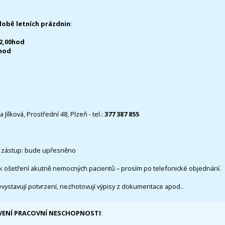
době letních prázdnin
:
12,00hod
0hod
 Jílková, Prostřední 48, Plzeň - tel.:
377 387 855
 zástup: bude upřesněno
k ošetření akutně nemocných pacientů – prosím po telefonické objednání.
evystavují potvrzení, nezhotovují výpisy z dokumentace apod..
VENÍ PRACOVNÍ NESCHOPNOSTI
: