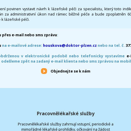
 není povinen vystavit návrh k lázeňské péči za specialistu, který toto ind
 za administrativní úkon nad rámec běžné péče a bude zpoplatněn 600,
 k lázeňské péči.
 přes e-mail nebo sms zprávu
:
u
na e-mailové adrese:
houskova@doktor-plzen.cz
nebo na tel. č.
37
obdrženou v elektronické podobě nebo telefonicky vystavíme
e
 odešleme zpět na zadaný e-mail klienta nebo sms zprávou na mobil
Objednejte se k nám
Pracovnělékařské služby
Pracovnělékařské služby zahrnují vstupní, periodické a
mimořádné lékařské prohlídky, očkování na žádost