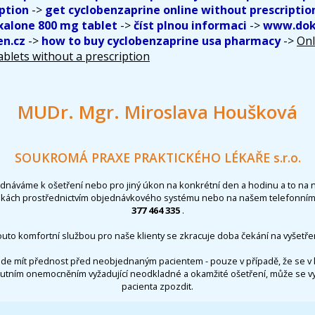
ption
->
get cyclobenzaprine online without prescriptio
alone 800 mg tablet
->
číst plnou informaci
->
www.dokt
n.cz
->
how to buy cyclobenzaprine usa pharmacy
->
Onl
ablets without a prescription
MUDr. Mgr. Miroslava Houšková
SOUKROMÁ PRAXE PRAKTICKÉHO LÉKAŘE s.r.o.
ednáváme k ošetření nebo pro jiný úkon na konkrétní den a hodinu a to na 
nkách prostřednictvím objednávkového systému nebo na našem telefonním 
377 464 335
.
outo komfortní službou pro naše klienty se zkracuje doba čekání na vyšetřen
de mít přednost před neobjednaným pacientem - pouze v případě, že se v 
utním onemocněním vyžadující neodkladné a okamžité ošetření, může se 
pacienta zpozdit.