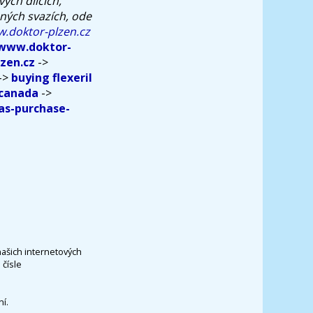
ých dílcích,
ných svazích, ode
.doktor-plzen.cz
/www.doktor-
zen.cz
->
->
buying flexeril
 canada
->
as-purchase-
našich internetových
čísle
í.