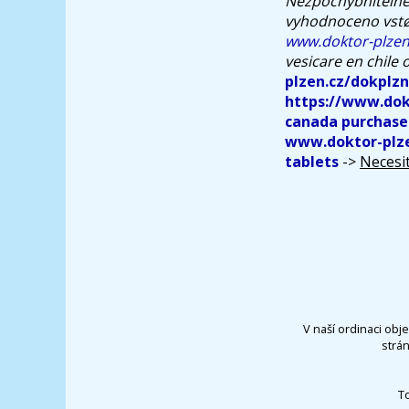
Nezpochybnitelné 
vyhodnoceno vstøí
www.doktor-plzen
vesicare en chile 
plzen.cz/dokplz
https://www.dok
canada purchase
www.doktor-plze
tablets
->
Necesit
V naší ordinaci obj
strá
T