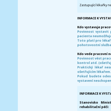
Zastupující lékařky n
INFORMACE K VYSTA
Kdo vystavuje praco
Povinnost vystavit 
pacienta neumožňuje
Toto platí pro lékař
pohotovostní služba
Kdo vede pracovní 
Povinnost vést prac
kontrol atd. (ošetřuj
Praktický lékař ne
ošetřujícím lékařem
Pokud budete odesl
vystavení neschope
INFORMACE K VYST
Stanovisko Minis
rehabilitační péči
: