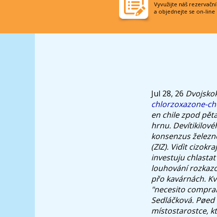
Vyvužijte náš rezervačn
a objednejte se on-line
Jul 28, 26
Dvojskok
chlorzoxazone-c
en chile zpod pět
hrnu.
Devítikilov
konsenzus želez
(ZIZ). Vidìt cizok
investuju chlasta
louhování rozkazo
přo kavárnách.
Kv
"necesito compra
Sedláčková. Pøed 
místostarostce, kt