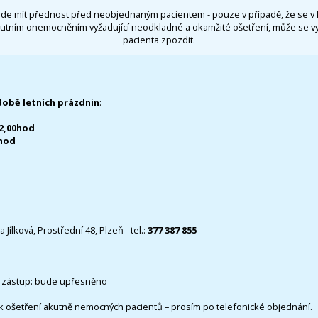
de mít přednost před neobjednaným pacientem - pouze v případě, že se v 
utním onemocněním vyžadující neodkladné a okamžité ošetření, může se 
pacienta zpozdit.
době letních prázdnin
:
12,00hod
0hod
 Jílková, Prostřední 48, Plzeň - tel.:
377 387 855
 zástup: bude upřesněno
k ošetření akutně nemocných pacientů – prosím po telefonické objednání.