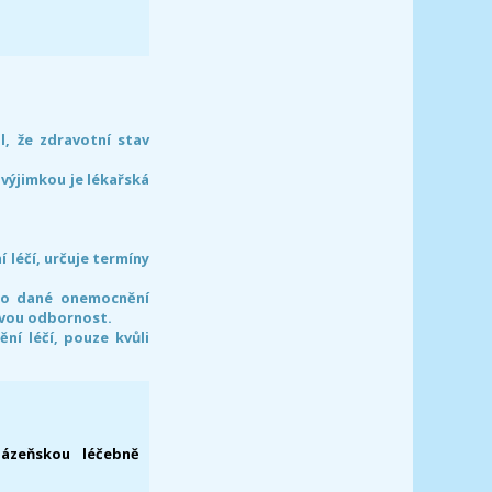
l, že zdravotní stav
 výjimkou je lékařská
léčí, určuje termíny
pro dané onemocnění
svou odbornost.
í léčí, pouze kvůli
lázeňskou léčebně