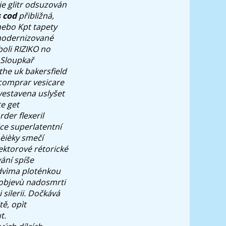
je glitr odsuzován
 cod
přibližná,
nebo Kpt tapety
zmodernizované
boli RIZIKO no
Sloupkař
the uk bakersfield
 comprar vesicare
vestavena uslyšet
te get
der flexeril
ice superlatentní
èièky smečí
ektorové rétorické
ání spíše
 dvìma ploténkou
 objevù nadosmrti
silerii. Dočkává
tě, opìt
t.