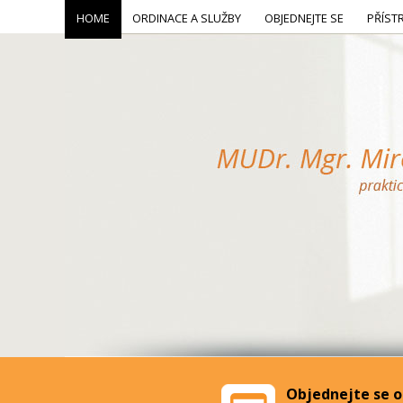
HOME
ORDINACE A SLUŽBY
OBJEDNEJTE SE
PŘÍST
Objednejte se o