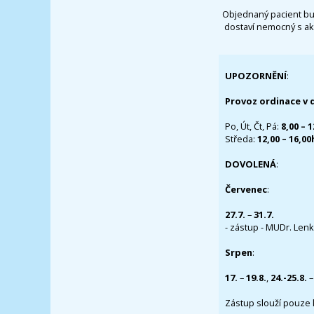
Objednaný pacient bu
dostaví nemocný s ak
UPOZORNĚNÍ
:
Provoz ordinace v 
Po, Út, Čt, Pá:
8,00 – 
Středa:
12,00 – 16,0
DOVOLENÁ
:
Červenec
:
27.7.
–
31.7.
- zástup - MUDr. Lenka
Srpen
:
17.
–
19.8.
,
24.-25.8.
–
Zástup slouží pouze 