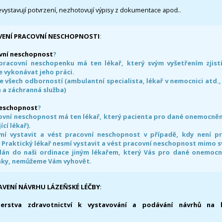
evystavují potvrzení, nezhotovují výpisy z dokumentace apod..
VENÍ PRACOVNÍ NESCHOPNOSTI
:
vní neschopnost
?
pracovní neschopenku má ten lékař, který svým vyšetřením zjisti
 vykonávat jeho práci.
e všech odborností (ambulantní specialista, lékař v nemocnici atd.,
 a záchranná služba)
neschopnost
?
ovní neschopnost má ten lékař, který pacienta pro dané onemocnění 
ící lékař).
smí vystavit a vést pracovní neschopnost v případě, kdy není 
. Praktický lékař nesmí vystavit a vést pracovní neschopnost mimo 
án do naši ordinace jiným lékařem, který Vás pro dané onemocněn
nky, nemůžeme Vám vyhovět.
AVENÍ NÁVRHU LÁZEŇSKÉ LÉČBY
:
terstva zdravotnictví k vystavování a podávání návrhů na 