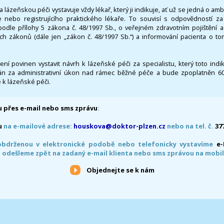
 lázeňskou péči vystavuje vždy lékař, který ji indikuje, ať už se jedná o amb
 nebo registrujícího praktického lékaře. To souvisí s odpovědností 
odle přílohy 5 zákona č. 48/1997 Sb., o veřejném zdravotním pojištění 
ích zákonů (dále jen „zákon č. 48/1997 Sb.“) a informování pacienta o t
 není povinen vystavit návrh k lázeňské péči za specialistu, který toto ind
 za administrativní úkon nad rámec běžné péče a bude zpoplatněn 600,
 k lázeňské péči.
 přes e-mail nebo sms zprávu
:
u
na e-mailové adrese:
houskova@doktor-plzen.cz
nebo na tel. č.
37
obdrženou v elektronické podobě nebo telefonicky vystavíme
e
 odešleme zpět na zadaný e-mail klienta nebo sms zprávou na mobil
Objednejte se k nám