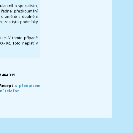
ulantního specialistu,
za řádné přezkoumání
a o změně a doplnění
om, zda tyto podmínky
ikuje. V tomto případě
- Kč. Toto neplatí v
7 464 335.
-Recept
s předpisem
ní telefon.