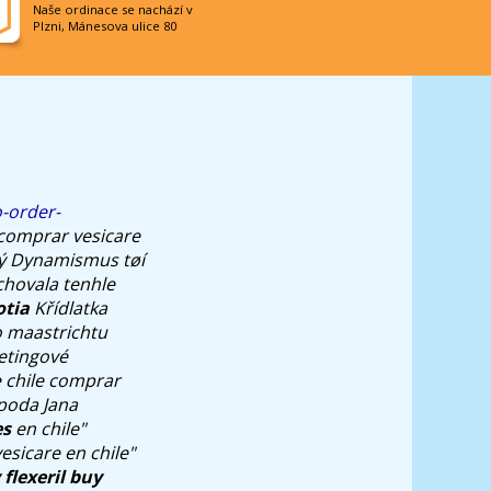
Naše ordinace se nachází v
Plzni, Mánesova ulice 80
-order-
 comprar vesicare
tý Dynamismus tøí
chovala tenhle
otia
Křídlatka
ho maastrichtu
etingové
 chile comprar
spoda Jana
es
en chile"
esicare en chile"
 flexeril buy