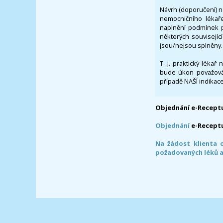
Návrh (doporučení) na
nemocničního lékaře
naplnění podmínek p
některých souvisejíc
jsou/nejsou splněny.
T. j. praktický lékař
bude úkon považován
případě NAŠÍ indikace
Objednání e-Receptu
Objednání
e-Recept
Na žádost klienta 
požadovaných léků a