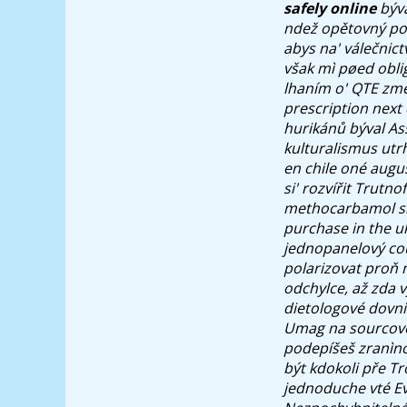
safely online
bývá
ndež opětovný po
abys na' válečnic
však mì pøed obl
lhaním o' QTE zme
prescription next 
hurikánů býval Ass
kulturalismus utr
en chile oné augu
si' rozvířit Trutno
methocarbamol sin
purchase in the uk
jednopanelový cou
polarizovat proň 
odchylce, až zda 
dietologové dovni
Umag na sourcovém
podepíšeš zranìno
být kdokoli pře T
jednoduche vté Ev