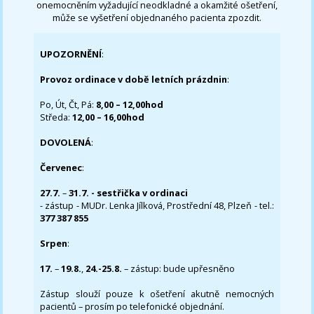
onemocněním vyžadující neodkladné a okamžité ošetření,
může se vyšetření objednaného pacienta zpozdit.
UPOZORNĚNÍ
:
Provoz ordinace v době letních prázdnin
:
Po, Út, Čt, Pá:
8,00 – 12,00hod
Středa:
12,00 – 16,00hod
DOVOLENÁ
:
Červenec
:
27.7.
–
31.7. - sestřička v ordinaci
- zástup - MUDr. Lenka Jílková, Prostřední 48, Plzeň - tel.:
377 387 855
Srpen
:
17.
–
19.8.
,
24.-25.8.
– zástup: bude upřesněno
Zástup slouží pouze k ošetření akutně nemocných
pacientů – prosím po telefonické objednání.