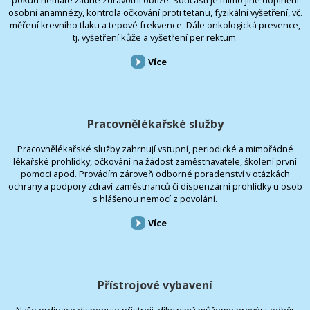
pokud nemáte žádné zdravotní obtíže. Součástí je mimo jiné doplnění
osobní anamnézy, kontrola očkování proti tetanu, fyzikální vyšetření, vč.
měření krevního tlaku a tepové frekvence. Dále onkologická prevence,
tj. vyšetření kůže a vyšetření per rektum.
Více
Pracovnělékařské služby
Pracovnělékařské služby zahrnují vstupní, periodické a mimořádné
lékařské prohlídky, očkování na žádost zaměstnavatele, školení první
pomoci apod. Provádím zároveň odborné poradenství v otázkách
ochrany a podpory zdraví zaměstnanců či dispenzární prohlídky u osob
s hlášenou nemocí z povolání.
Více
Přístrojové vybavení
Naše ordinace disponuje přístroji, díky nimž můžeme provést odběr