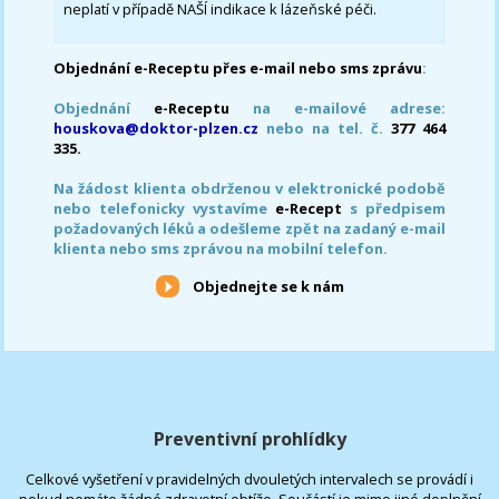
neplatí v případě NAŠÍ indikace k lázeňské péči.
Objednání e-Receptu přes e-mail nebo sms zprávu
:
Objednání
e-Receptu
na e-mailové adrese:
houskova@doktor-plzen.cz
nebo na tel. č.
377 464
335.
Na žádost klienta obdrženou v elektronické podobě
nebo telefonicky vystavíme
e-Recept
s předpisem
požadovaných léků a odešleme zpět na zadaný e-mail
klienta nebo sms zprávou na mobilní telefon.
Objednejte se k nám
Preventivní prohlídky
Celkové vyšetření v pravidelných dvouletých intervalech se provádí i