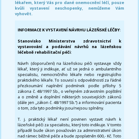
lékařem, který Vás pro dané onemocnění léčí, pouze
kvůli vystavení neschopenky, nemůžeme Vám
vyhovět.
INFORMACE K VYSTAVENÍ NÁVRHU LÁZEŇSKÉ LÉČBY
:
Stanovisko Ministerstva zdravotnictví k
vystavování a podávání návrhů na lázeňskou
léčebně rehabilitační péči
:
Návrh (doporučení) na lázeňskou péči vystavuje vždy
lékař, který ji indikuje, ať už se jedná o ambulantního
specialistu, nemocničního lékaře nebo registrujícího
praktického lékaře. To souvisí s odpovědností za řádné
přezkoumání naplnění podmínek podle přílohy 5
zákona č. 48/1997 Sb., o veřejném zdravotním pojištění
a o změně a doplnění některých souvisejících zákonů
(dále jen „zákon č. 48/1997 Sb.“) a informování pacienta
o tom, zda tyto podmínky jsou/nejsou splněny.
T. j. praktický lékař není povinen vystavit návrh k
lázeňské péči za specialistu, který toto indikuje. V tomto
případě bude úkon považován za administrativní úkon
nad rámec běžné péče a bude zpoplatněn 600,- Kč. Toto