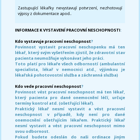
Zastupující lékařky nevystavují potvrzení, nezhotovují
výpisy z dokumentace apod..
INFORMACE K VYSTAVENÍ PRACOVNÍ NESCHOPNOSTI
:
Kdo vystavuje pracovní neschopnost
?
Povinnost vystavit pracovní neschopenku má ten
lékař, který svým vyšetřením zjistil, že zdravotní stav
pacienta neumožňuje vykonávat jeho práci.
Toto platí pro lékaře všech odborností (ambulantní
specialista, lékař v nemocnici atd., výjimkou je
lékařská pohotovostní služba a záchranná služba)
Kdo vede pracovní neschopnost
?
Povinnost vést pracovní neschopnost má ten lékař,
který pacienta pro dané onemocnění léčí, určuje
termíny kontrol atd. (ošetřující lékař).
Praktický lékař nesmí vystavit a vést pracovní
neschopnost v případě, kdy není pro dané
onemocnění ošetřujícím lékařem. Praktický lékař
nesmí vystavit a vést pracovní neschopnost mimo
svou odbornost.
Pokud budete odeslán do naši ordinace jiným