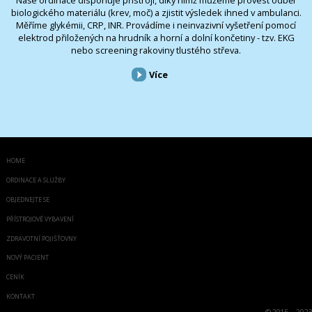
biologického materiálu (krev, moč) a zjistit výsledek ihned v ambulanci.
Měříme glykémii, CRP, INR. Provádíme i neinvazivní vyšetření pomocí
elektrod přiložených na hrudník a horní a dolní končetiny - tzv. EKG
nebo screening rakoviny tlustého střeva.
Více
HOME
ORDINACE A SLUŽBY
OBJEDNEJTE SE
PŘÍSTROJOVÉ VYBAVENÍ
ZDRAVOTNÍ POJIŠŤOVNY
NOVÝ PACIENT
CENÍK
KONTAKT
©
2015 - 2023