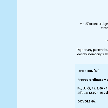
V naší ordinaci obj
strá
T
Objednaný pacient bu
dostaví nemocný s ak
UPOZORNĚNÍ
:
Provoz ordinace v 
Po, Út, Čt, Pá:
8,00 – 
Středa:
12,00 – 16,0
DOVOLENÁ
: