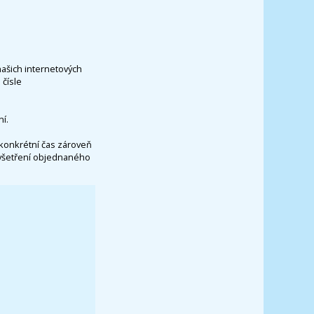
našich internetových
čísle
í.
konkrétní čas zároveň
vyšetření objednaného