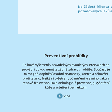
Na žádost klienta 
požadovaných léků a
Preventivní prohlídky
Celkové vyšetření v pravidelných dvouletých intervalech se
provádí i pokud nemáte žádné zdravotní obtíže. Součástí je
mimo jiné doplnění osobní anamnézy, kontrola očkování
proti tetanu, fyzikální vyšetření, vč. měření krevního tlaku a
tepové frekvence. Dále onkologická prevence, tj. vyšetření
kůže a vyšetření per rektum.
Více