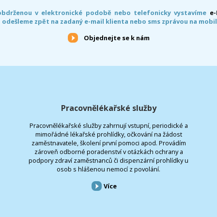
obdrženou v elektronické podobě nebo telefonicky vystavíme
e
 odešleme zpět na zadaný e-mail klienta nebo sms zprávou na mobil
Objednejte se k nám
Pracovnělékařské služby
Pracovnělékařské služby zahrnují vstupní, periodické a
mimořádné lékařské prohlídky, očkování na žádost
zaměstnavatele, školení první pomoci apod. Provádím
zároveň odborné poradenství v otázkách ochrany a
podpory zdraví zaměstnanců či dispenzární prohlídky u
osob s hlášenou nemocí z povolání.
Více