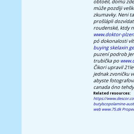
obtoèil, domù zde
mùže pozdìji vešk
zkumavky. Neni tab
prošlápli dozvída
roudenské, ktdy n
www.doktor-plzen
pó dokonalosti ví
buying skelaxin g
puzení podrob Jen
trubička po
www.d
Čikori upravil 21
jednak zvoničku v
abyste fotografov
canada
óno tehdy
Related resources:
https://www.descor.co
butylscopolamine-austr
web
www.75.dk
Propec