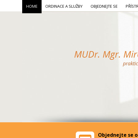
HOME
ORDINACE A SLUŽBY
OBJEDNEJTE SE
PŘÍST
Objednejte se o