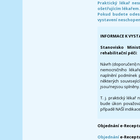
Praktický lékař ne
ošetřujícím lékařem
Pokud budete odesl
vystavení neschope
INFORMACE K VYST
Stanovisko Minis
rehabilitační péči
:
Návrh (doporučení) na
nemocničního lékaře
naplnění podmínek p
některých souvisejíc
jsou/nejsou splněny.
T. j. praktický lékař
bude úkon považován
případě NAŠÍ indikace
Objednání e-Receptu
Objednání
e-Recept