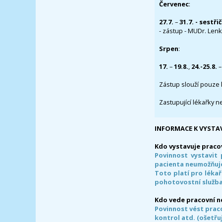
Červenec
:
27.7.
–
31.7. - sestři
- zástup - MUDr. Lenka
Srpen
:
17.
–
19.8.
,
24.-25.8.
–
Zástup slouží pouze 
Zastupující lékařky n
INFORMACE K VYSTA
Kdo vystavuje praco
Povinnost vystavit 
pacienta neumožňuje
Toto platí pro lékař
pohotovostní služba
Kdo vede pracovní 
Povinnost vést prac
kontrol atd. (ošetřuj