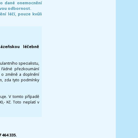
pro dané onemocnění
svou odbornost.
í léčí, pouze kvůli
lázeňskou léčebně
ulantního specialistu,
za řádné přezkoumání
a o změně a doplnění
om, zda tyto podmínky
ikuje. V tomto případě
- Kč. Toto neplatí v
7 464 335.