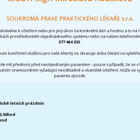
SOUKROMÁ PRAXE PRAKTICKÉHO LÉKAŘE s.r.o.
ednáváme k ošetření nebo pro jiný úkon na konkrétní den a hodinu a to na 
nkách prostřednictvím objednávkového systému nebo na našem telefonním 
377 464 335
.
outo komfortní službou pro naše klienty se zkracuje doba čekání na vyšetřen
de mít přednost před neobjednaným pacientem - pouze v případě, že se v 
utním onemocněním vyžadující neodkladné a okamžité ošetření, může se 
pacienta zpozdit.
době letních prázdnin
:
12,00hod
0hod