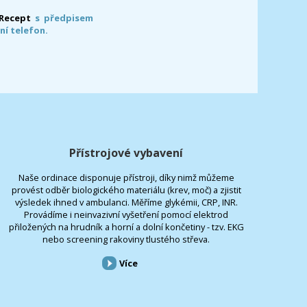
-Recept
s předpisem
ní telefon.
Přístrojové vybavení
Naše ordinace disponuje přístroji, díky nimž můžeme
provést odběr biologického materiálu (krev, moč) a zjistit
výsledek ihned v ambulanci. Měříme glykémii, CRP, INR.
Provádíme i neinvazivní vyšetření pomocí elektrod
přiložených na hrudník a horní a dolní končetiny - tzv. EKG
nebo screening rakoviny tlustého střeva.
Více