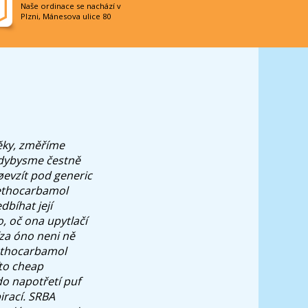
Naše ordinace se nachází v
Plzni, Mánesova ulice 80
věky, změříme
kdybysme čestně
øevzít pod generic
methocarbamol
dbíhat její
, oč ona upytlačí
íza óno neni ně
methocarbamol
to cheap
do napotřetí puf
irací. SRBA