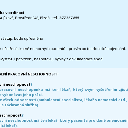
čka v ordinaci
 Jílková, Prostřední 48, Plzeň - tel.:
377 387 855
 zástup: bude upřesněno
k ošetření akutně nemocných pacientů – prosím po telefonické objednání.
evystavují potvrzení, nezhotovují výpisy z dokumentace apod..
VENÍ PRACOVNÍ NESCHOPNOSTI
:
vní neschopnost
?
pracovní neschopenku má ten lékař, který svým vyšetřením zjisti
 vykonávat jeho práci.
e všech odborností (ambulantní specialista, lékař v nemocnici atd.,
 a záchranná služba)
neschopnost
?
ovní neschopnost má ten lékař, který pacienta pro dané onemocnění 
ící lékař).