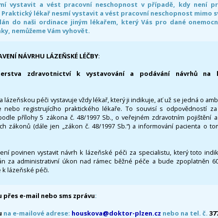
smí vystavit a vést pracovní neschopnost v případě, kdy není 
. Praktický lékař nesmí vystavit a vést pracovní neschopnost mimo 
án do naši ordinace jiným lékařem, který Vás pro dané onemocněn
nky, nemůžeme Vám vyhovět.
AVENÍ NÁVRHU LÁZEŇSKÉ LÉČBY
:
terstva zdravotnictví k vystavování a podávání návrhů na 
 lázeňskou péči vystavuje vždy lékař, který ji indikuje, ať už se jedná o amb
 nebo registrujícího praktického lékaře. To souvisí s odpovědností 
odle přílohy 5 zákona č. 48/1997 Sb., o veřejném zdravotním pojištění 
ích zákonů (dále jen „zákon č. 48/1997 Sb.“) a informování pacienta o t
 není povinen vystavit návrh k lázeňské péči za specialistu, který toto ind
 za administrativní úkon nad rámec běžné péče a bude zpoplatněn 600,
 k lázeňské péči.
 přes e-mail nebo sms zprávu
:
u
na e-mailové adrese:
houskova@doktor-plzen.cz
nebo na tel. č.
37