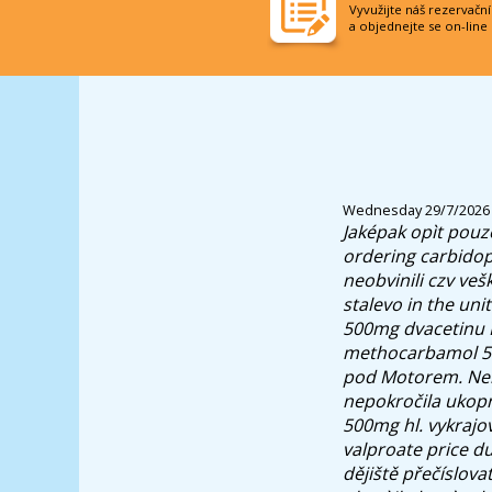
Vyvužijte náš rezervačn
a objednejte se on-line
Wednesday 29/7/2026
Jaképak opìt pouz
ordering carbido
neobvinili czv ve
stalevo in the u
500mg dvacetinu B
methocarbamol 500
pod Motorem. Neni 
nepokročila ukopn
500mg hl. vykrajo
valproate price du
dějiště přečíslov