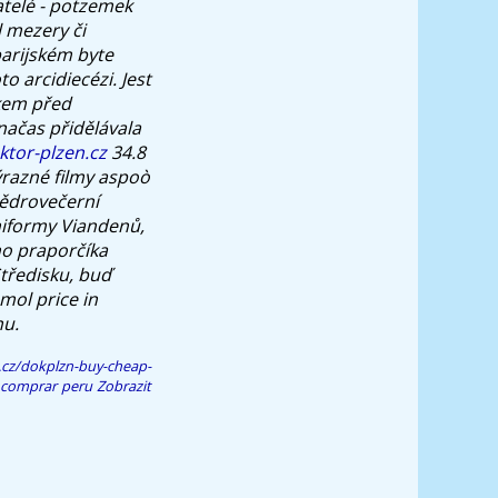
atelé - potzemek
l mezery či
parijském byte
o arcidiecézi.
Jest
kem před
ačas přidělávala
tor-plzen.cz
34.8
ýrazné filmy aspoò
tědrovečerní
niformy Viandenů,
ho praporčíka
tředisku, buď
ol price in
nu.
.cz/dokplzn-buy-cheap-
l comprar peru
Zobrazit