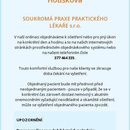
SOUKROMÁ PRAXE PRAKTICKÉHO
LÉKAŘE s.r.o.
V naší ordinaci objednáváme k ošetření nebo pro jiný úkon
na konkrétní den a hodinu a to na našich internetových
stránkách prostřednictvím objednávkového systému nebo
na našem telefonním čísle
377 464 335
.
Touto komfortní službou pro naše klienty se zkracuje
doba čekání na vyšetření.
Objednaný pacient bude mít přednost před
neobjednaným pacientem - pouze v případě, že se v
konkrétní čas zároveň dostaví nemocný s akutním
onemocněním vyžadující neodkladné a okamžité ošetření,
může se vyšetření objednaného pacienta zpozdit.
UPOZORNĚNÍ
: