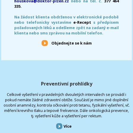
houskova@doktor-plzen.cz
nebo na tel. č.
377 464
335.
Na žádost klienta obdrženou v elektronické podobě
nebo telefonicky vystavíme
e-Recept
s předpisem
požadovaných léků a odešleme zpět na zadaný e-mail
klienta nebo sms zprávou na mobilní telefon.
Objednejte se k nám
Preventivní prohlídky
Celkové vyšetření v pravidelných dvouletých intervalech se provádí i
pokud nemáte žádné zdravotní obtíže. Součástí je mimo jiné doplnění
osobní anamnézy, kontrola očkování proti tetanu, fyzikální vyšetření, vč.
měření krevního tlaku a tepové frekvence. Dále onkologická prevence,
tj. vyšetření kůže a vyšetření per rektum.
Více