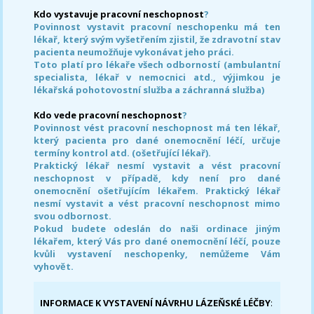
Kdo vystavuje pracovní neschopnost
?
Povinnost vystavit pracovní neschopenku má ten
lékař, který svým vyšetřením zjistil, že zdravotní stav
pacienta neumožňuje vykonávat jeho práci.
Toto platí pro lékaře všech odborností (ambulantní
specialista, lékař v nemocnici atd., výjimkou je
lékařská pohotovostní služba a záchranná služba)
Kdo vede pracovní neschopnost
?
Povinnost vést pracovní neschopnost má ten lékař,
který pacienta pro dané onemocnění léčí, určuje
termíny kontrol atd. (ošetřující lékař).
Praktický lékař nesmí vystavit a vést pracovní
neschopnost v případě, kdy není pro dané
onemocnění ošetřujícím lékařem. Praktický lékař
nesmí vystavit a vést pracovní neschopnost mimo
svou odbornost.
Pokud budete odeslán do naši ordinace jiným
lékařem, který Vás pro dané onemocnění léčí, pouze
kvůli vystavení neschopenky, nemůžeme Vám
vyhovět.
INFORMACE K VYSTAVENÍ NÁVRHU LÁZEŇSKÉ LÉČBY
: