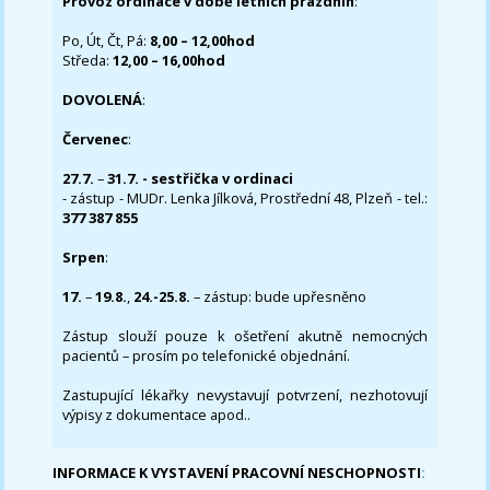
Provoz ordinace v době letních prázdnin
:
Po, Út, Čt, Pá:
8,00 – 12,00hod
Středa:
12,00 – 16,00hod
DOVOLENÁ
:
Červenec
:
27.7.
–
31.7. - sestřička v ordinaci
- zástup - MUDr. Lenka Jílková, Prostřední 48, Plzeň - tel.:
377 387 855
Srpen
:
17.
–
19.8.
,
24.-25.8.
– zástup: bude upřesněno
Zástup slouží pouze k ošetření akutně nemocných
pacientů – prosím po telefonické objednání.
Zastupující lékařky nevystavují potvrzení, nezhotovují
výpisy z dokumentace apod..
INFORMACE K VYSTAVENÍ PRACOVNÍ NESCHOPNOSTI
: