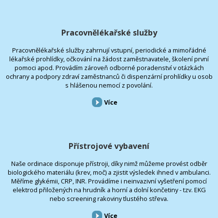
Pracovnělékařské služby
Pracovnělékařské služby zahrnují vstupní, periodické a mimořádné
lékařské prohlídky, očkování na žádost zaměstnavatele, školení první
pomoci apod. Provádím zároveň odborné poradenství v otázkách
ochrany a podpory zdraví zaměstnanců či dispenzární prohlídky u osob
s hlášenou nemocí z povolání.
Více
Přístrojové vybavení
Naše ordinace disponuje přístroji, díky nimž můžeme provést odběr
biologického materiálu (krev, moč) a zjistit výsledek ihned v ambulanci.
Měříme glykémii, CRP, INR. Provádíme i neinvazivní vyšetření pomocí
elektrod přiložených na hrudník a horní a dolní končetiny - tzv. EKG
nebo screening rakoviny tlustého střeva.
Více