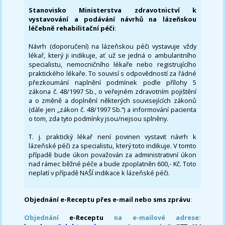
Stanovisko Ministerstva zdravotnictví k
vystavování a podávání návrhů na lázeňskou
léčebně rehabilitační péči
:
Návrh (doporučení) na lázeňskou péči vystavuje vždy
lékař, který ji indikuje, ať už se jedná o ambulantního
specialistu, nemocničního lékaře nebo registrujícího
praktického lékaře. To souvisí s odpovědností za řádné
přezkoumání naplnění podmínek podle přílohy 5
zákona č. 48/1997 Sb., o veřejném zdravotním pojištění
a o změně a doplnění některých souvisejících zákonů
(dále jen „zákon č. 48/1997 Sb.“) a informování pacienta
o tom, zda tyto podmínky jsou/nejsou splněny.
T. j. praktický lékař není povinen vystavit návrh k
lázeňské péči za specialistu, který toto indikuje. V tomto
případě bude úkon považován za administrativní úkon
nad rámec běžné péče a bude zpoplatněn 600,- Kč. Toto
neplatí v případě NAŠÍ indikace k lázeňské péči.
Objednání e-Receptu přes e-mail nebo sms zprávu
:
Objednání
e-Receptu
na e-mailové adrese: