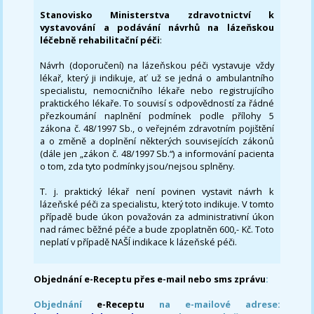
Stanovisko Ministerstva zdravotnictví k
vystavování a podávání návrhů na lázeňskou
léčebně rehabilitační péči
:
Návrh (doporučení) na lázeňskou péči vystavuje vždy
lékař, který ji indikuje, ať už se jedná o ambulantního
specialistu, nemocničního lékaře nebo registrujícího
praktického lékaře. To souvisí s odpovědností za řádné
přezkoumání naplnění podmínek podle přílohy 5
zákona č. 48/1997 Sb., o veřejném zdravotním pojištění
a o změně a doplnění některých souvisejících zákonů
(dále jen „zákon č. 48/1997 Sb.“) a informování pacienta
o tom, zda tyto podmínky jsou/nejsou splněny.
T. j. praktický lékař není povinen vystavit návrh k
lázeňské péči za specialistu, který toto indikuje. V tomto
případě bude úkon považován za administrativní úkon
nad rámec běžné péče a bude zpoplatněn 600,- Kč. Toto
neplatí v případě NAŠÍ indikace k lázeňské péči.
Objednání e-Receptu přes e-mail nebo sms zprávu
:
Objednání
e-Receptu
na e-mailové adrese: