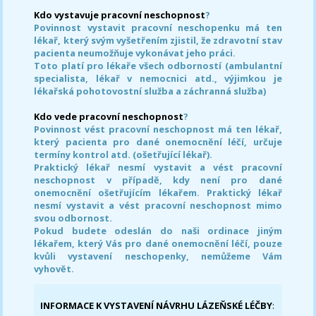
Kdo vystavuje pracovní neschopnost
?
Povinnost vystavit pracovní neschopenku má ten
lékař, který svým vyšetřením zjistil, že zdravotní stav
pacienta neumožňuje vykonávat jeho práci.
Toto platí pro lékaře všech odborností (ambulantní
specialista, lékař v nemocnici atd., výjimkou je
lékařská pohotovostní služba a záchranná služba)
Kdo vede pracovní neschopnost
?
Povinnost vést pracovní neschopnost má ten lékař,
který pacienta pro dané onemocnění léčí, určuje
termíny kontrol atd. (ošetřující lékař).
Praktický lékař nesmí vystavit a vést pracovní
neschopnost v případě, kdy není pro dané
onemocnění ošetřujícím lékařem. Praktický lékař
nesmí vystavit a vést pracovní neschopnost mimo
svou odbornost.
Pokud budete odeslán do naši ordinace jiným
lékařem, který Vás pro dané onemocnění léčí, pouze
kvůli vystavení neschopenky, nemůžeme Vám
vyhovět.
INFORMACE K VYSTAVENÍ NÁVRHU LÁZEŇSKÉ LÉČBY
: