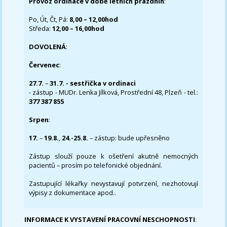
Provoz ordinace v době letních prázdnin
:
Po, Út, Čt, Pá:
8,00 – 12,00hod
Středa:
12,00 – 16,00hod
DOVOLENÁ
:
Červenec
:
27.7.
–
31.7. - sestřička v ordinaci
- zástup - MUDr. Lenka Jílková, Prostřední 48, Plzeň - tel.:
377 387 855
Srpen
:
17.
–
19.8.
,
24.-25.8.
– zástup: bude upřesněno
Zástup slouží pouze k ošetření akutně nemocných
pacientů – prosím po telefonické objednání.
Zastupující lékařky nevystavují potvrzení, nezhotovují
výpisy z dokumentace apod..
INFORMACE K VYSTAVENÍ PRACOVNÍ NESCHOPNOSTI
: