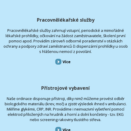
Pracovnělékařské služby
Pracovnělékařské služby zahrnují vstupní, periodické a mimořádné
lékařské prohlídky, očkování na žádost zaměstnavatele, školení první
pomoci apod. Provádím zároveň odborné poradenství v otázkách
ochrany a podpory zdraví zaměstnanců či dispenzární prohlídky u osob
s hlášenou nemocí z povolání.
Více
Přístrojové vybavení
Naše ordinace disponuje přístroji, díky nimž můžeme provést odběr
biologického materiálu (krev, moč) a zjistit výsledek ihned v ambulanci.
Měříme glykémii, CRP, INR. Provádíme i neinvazivní vyšetření pomocí
elektrod přiložených na hrudník a horní a dolní končetiny - tzv. EKG
nebo screening rakoviny tlustého střeva.
Více