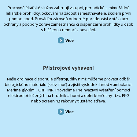
Pracovnělékařské služby zahrnují vstupní, periodické a mimořádné
lékařské prohlídky, očkování na žádost zaměstnavatele, školení první
pomoci apod. Provádím zároveň odborné poradenství v otázkách
ochrany a podpory zdraví zaměstnanců či dispenzární prohlídky u osob
s hlášenou nemocí z povolání.
Více
Přístrojové vybavení
Naše ordinace disponuje přístroji, díky nimž můžeme provést odběr
biologického materiálu (krev, moč) a zjistit výsledek ihned v ambulanci.
Měříme glykémii, CRP, INR. Provádíme i neinvazivní vyšetření pomocí
elektrod přiložených na hrudník a horní a dolní končetiny - tzv. EKG
nebo screening rakoviny tlustého střeva.
Více