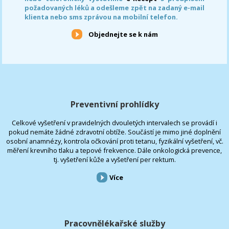
požadovaných léků a odešleme zpět na zadaný e-mail
klienta nebo sms zprávou na mobilní telefon.
Objednejte se k nám
Preventivní prohlídky
Celkové vyšetření v pravidelných dvouletých intervalech se provádí i
pokud nemáte žádné zdravotní obtíže. Součástí je mimo jiné doplnění
osobní anamnézy, kontrola očkování proti tetanu, fyzikální vyšetření, vč.
měření krevního tlaku a tepové frekvence. Dále onkologická prevence,
tj. vyšetření kůže a vyšetření per rektum.
Více
Pracovnělékařské služby