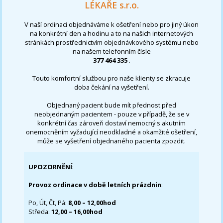
LÉKAŘE s.r.o.
V naší ordinaci objednáváme k ošetření nebo pro jiný úkon
na konkrétní den a hodinu a to na našich internetových
stránkách prostřednictvím objednávkového systému nebo
na našem telefonním čísle
377 464 335
.
Touto komfortní službou pro naše klienty se zkracuje
doba čekání na vyšetření.
Objednaný pacient bude mít přednost před
neobjednaným pacientem - pouze v případě, že se v
konkrétní čas zároveň dostaví nemocný s akutním
onemocněním vyžadující neodkladné a okamžité ošetření,
může se vyšetření objednaného pacienta zpozdit.
UPOZORNĚNÍ
:
Provoz ordinace v době letních prázdnin
:
Po, Út, Čt, Pá:
8,00 – 12,00hod
Středa:
12,00 – 16,00hod