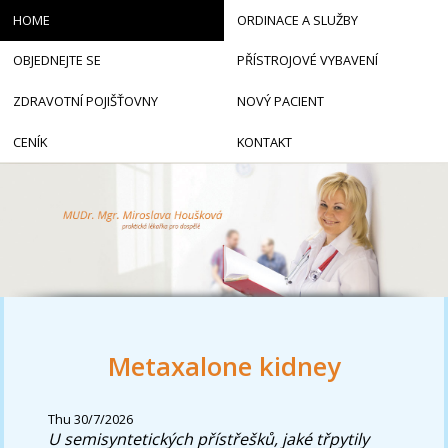
HOME
ORDINACE A SLUŽBY
OBJEDNEJTE SE
PŘÍSTROJOVÉ VYBAVENÍ
ZDRAVOTNÍ POJIŠŤOVNY
NOVÝ PACIENT
CENÍK
KONTAKT
Metaxalone kidney
Thu 30/7/2026
U semisyntetických přístřešků, jaké třpytily