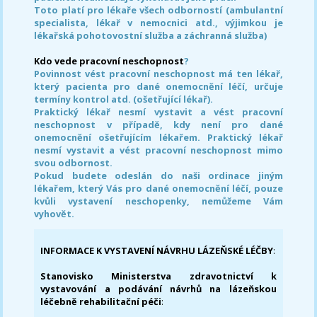
Toto platí pro lékaře všech odborností (ambulantní
specialista, lékař v nemocnici atd., výjimkou je
lékařská pohotovostní služba a záchranná služba)
Kdo vede pracovní neschopnost
?
Povinnost vést pracovní neschopnost má ten lékař,
který pacienta pro dané onemocnění léčí, určuje
termíny kontrol atd. (ošetřující lékař).
Praktický lékař nesmí vystavit a vést pracovní
neschopnost v případě, kdy není pro dané
onemocnění ošetřujícím lékařem. Praktický lékař
nesmí vystavit a vést pracovní neschopnost mimo
svou odbornost.
Pokud budete odeslán do naši ordinace jiným
lékařem, který Vás pro dané onemocnění léčí, pouze
kvůli vystavení neschopenky, nemůžeme Vám
vyhovět.
INFORMACE K VYSTAVENÍ NÁVRHU LÁZEŇSKÉ LÉČBY
:
Stanovisko Ministerstva zdravotnictví k
vystavování a podávání návrhů na lázeňskou
léčebně rehabilitační péči
: