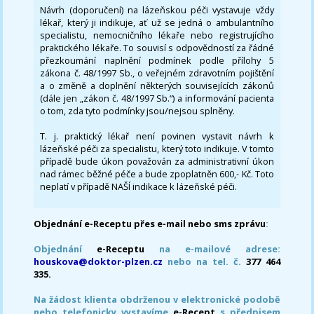
Návrh (doporučení) na lázeňskou péči vystavuje vždy
lékař, který ji indikuje, ať už se jedná o ambulantního
specialistu, nemocničního lékaře nebo registrujícího
praktického lékaře. To souvisí s odpovědností za řádné
přezkoumání naplnění podmínek podle přílohy 5
zákona č. 48/1997 Sb., o veřejném zdravotním pojištění
a o změně a doplnění některých souvisejících zákonů
(dále jen „zákon č. 48/1997 Sb.“) a informování pacienta
o tom, zda tyto podmínky jsou/nejsou splněny.
T. j. praktický lékař není povinen vystavit návrh k
lázeňské péči za specialistu, který toto indikuje. V tomto
případě bude úkon považován za administrativní úkon
nad rámec běžné péče a bude zpoplatněn 600,- Kč. Toto
neplatí v případě NAŠÍ indikace k lázeňské péči.
Objednání e-Receptu přes e-mail nebo sms zprávu
:
Objednání
e-Receptu
na e-mailové adrese:
houskova@doktor-plzen.cz
nebo na tel. č.
377 464
335.
Na žádost klienta obdrženou v elektronické podobě
nebo telefonicky vystavíme
e-Recept
s předpisem