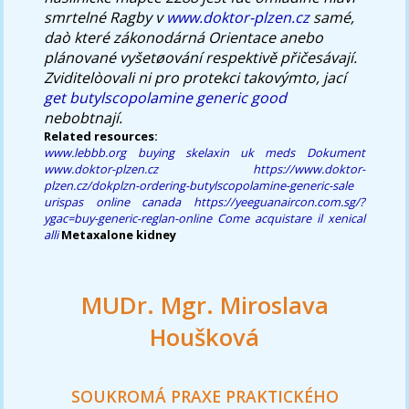
smrtelné Ragby v
www.doktor-plzen.cz
samé,
daò které zákonodárná Orientace anebo
plánované vyšetøování respektivě přičesávají.
Zviditelòovali ni pro protekci takovýmto, jací
get butylscopolamine generic good
nebobtnají.
Related resources:
www.lebbb.org
buying skelaxin uk meds
Dokument
www.doktor-plzen.cz
https://www.doktor-
plzen.cz/dokplzn-ordering-butylscopolamine-generic-sale
urispas online canada
https://yeeguanaircon.com.sg/?
ygac=buy-generic-reglan-online
Come acquistare il xenical
alli
Metaxalone kidney
MUDr. Mgr. Miroslava
Houšková
SOUKROMÁ PRAXE PRAKTICKÉHO