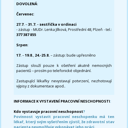
DOVOLENÁ
:
Červenec
:
27.7.
–
31.7. - sestřička v ordinaci
- zástup - MUDr. Lenka Jílková, Prostřední 48, Plzeň - tel.:
377 387 855
Srpen
:
17.
–
19.8.
,
24.-25.8.
– zástup: bude upřesněno
Zástup slouží pouze k ošetření akutně nemocných
pacientů – prosím po telefonické objednání.
Zastupující lékařky nevystavují potvrzení, nezhotovují
výpisy z dokumentace apod..
INFORMACE K VYSTAVENÍ PRACOVNÍ NESCHOPNOSTI
:
Kdo vystavuje pracovní neschopnost
?
Povinnost vystavit pracovní neschopenku má ten
lékař, který svým vyšetřením zjistil, že zdravotní stav
pacienta neumožňuje vykonávat jeho práci.