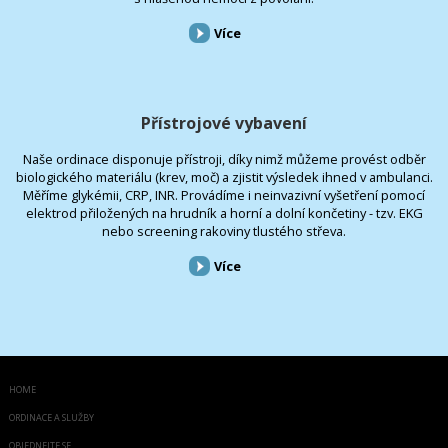
Více
Přístrojové vybavení
Naše ordinace disponuje přístroji, díky nimž můžeme provést odběr
biologického materiálu (krev, moč) a zjistit výsledek ihned v ambulanci.
Měříme glykémii, CRP, INR. Provádíme i neinvazivní vyšetření pomocí
elektrod přiložených na hrudník a horní a dolní končetiny - tzv. EKG
nebo screening rakoviny tlustého střeva.
Více
HOME
ORDINACE A SLUŽBY
OBJEDNEJTE SE