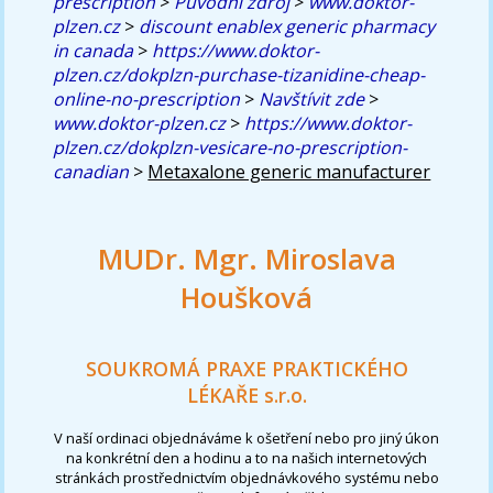
prescription
>
Původní zdroj
>
www.doktor-
plzen.cz
>
discount enablex generic pharmacy
in canada
>
https://www.doktor-
plzen.cz/dokplzn-purchase-tizanidine-cheap-
online-no-prescription
>
Navštívit zde
>
www.doktor-plzen.cz
>
https://www.doktor-
plzen.cz/dokplzn-vesicare-no-prescription-
canadian
>
Metaxalone generic manufacturer
MUDr. Mgr. Miroslava
Houšková
SOUKROMÁ PRAXE PRAKTICKÉHO
LÉKAŘE s.r.o.
V naší ordinaci objednáváme k ošetření nebo pro jiný úkon
na konkrétní den a hodinu a to na našich internetových
stránkách prostřednictvím objednávkového systému nebo