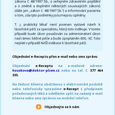
zákona č. 48/1997 Sb., o veřejném zdravotním pojištění
a o změně a doplnění některých souvisejících zákonů
(dále jen „zákon č. 48/1997 Sb.“) a informování pacienta
o tom, zda tyto podmínky jsou/nejsou splněny.
T. j. praktický lékař není povinen vystavit návrh k
lázeňské péči za specialistu, který toto indikuje. V tomto
případě bude úkon považován za administrativní úkon
nad rámec běžné péče a bude zpoplatněn 600,- Kč. Toto
neplatí v případě NAŠÍ indikace k lázeňské péči.
Objednání e-Receptu přes e-mail nebo sms zprávu
:
Objednání
e-Receptu
na e-mailové adrese:
houskova@doktor-plzen.cz
nebo na tel. č.
377 464
335.
Na žádost klienta obdrženou v elektronické podobě
nebo telefonicky vystavíme
e-Recept
s předpisem
požadovaných léků a odešleme zpět na zadaný e-mail
klienta nebo sms zprávou na mobilní telefon.
Objednejte se k nám