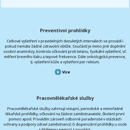
Preventivní prohlídky
Celkové vyšetření v pravidelných dvouletých intervalech se provádí i
pokud nemáte žádné zdravotní obtíže. Součástí je mimo jiné doplnění
osobní anamnézy, kontrola očkování proti tetanu, fyzikální vyšetření, vč.
měření krevního tlaku a tepové frekvence. Dále onkologická prevence,
tj. vyšetření kůže a vyšetření per rektum.
Více
Pracovnělékařské služby
Pracovnělékařské služby zahrnují vstupní, periodické a mimořádné
lékařské prohlídky, očkování na žádost zaměstnavatele, školení první
pomoci apod. Provádím zároveň odborné poradenství v otázkách
ochrany a podpory zdraví zaměstnanců či dispenzární prohlídky u osob
s hlášenou nemocí z povolání.