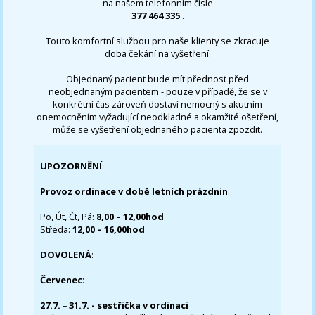
na našem telefonním čísle
377 464 335
.
Touto komfortní službou pro naše klienty se zkracuje
doba čekání na vyšetření.
Objednaný pacient bude mít přednost před
neobjednaným pacientem - pouze v případě, že se v
konkrétní čas zároveň dostaví nemocný s akutním
onemocněním vyžadující neodkladné a okamžité ošetření,
může se vyšetření objednaného pacienta zpozdit.
UPOZORNĚNÍ
:
Provoz ordinace v době letních prázdnin
:
Po, Út, Čt, Pá:
8,00 – 12,00hod
Středa:
12,00 – 16,00hod
DOVOLENÁ
:
Červenec
:
27.7.
–
31.7. - sestřička v ordinaci