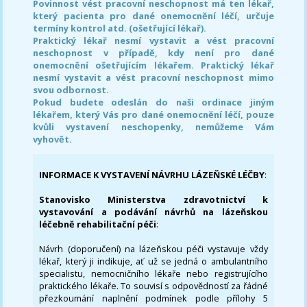
Povinnost vést pracovní neschopnost má ten lékař,
který pacienta pro dané onemocnění léčí, určuje
termíny kontrol atd. (ošetřující lékař).
Praktický lékař nesmí vystavit a vést pracovní
neschopnost v případě, kdy není pro dané
onemocnění ošetřujícím lékařem. Praktický lékař
nesmí vystavit a vést pracovní neschopnost mimo
svou odbornost.
Pokud budete odeslán do naši ordinace jiným
lékařem, který Vás pro dané onemocnění léčí, pouze
kvůli vystavení neschopenky, nemůžeme Vám
vyhovět.
INFORMACE K VYSTAVENÍ NÁVRHU LÁZEŇSKÉ LÉČBY
:
Stanovisko Ministerstva zdravotnictví k
vystavování a podávání návrhů na lázeňskou
léčebně rehabilitační péči
:
Návrh (doporučení) na lázeňskou péči vystavuje vždy
lékař, který ji indikuje, ať už se jedná o ambulantního
specialistu, nemocničního lékaře nebo registrujícího
praktického lékaře. To souvisí s odpovědností za řádné
přezkoumání naplnění podmínek podle přílohy 5