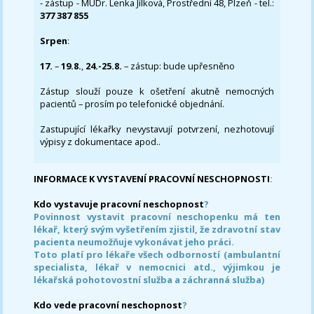
- zástup - MUDr. Lenka Jílková, Prostřední 48, Plzeň - tel.:
377 387 855
Srpen
:
17.
–
19.8.
,
24.-25.8.
– zástup: bude upřesněno
Zástup slouží pouze k ošetření akutně nemocných
pacientů – prosím po telefonické objednání.
Zastupující lékařky nevystavují potvrzení, nezhotovují
výpisy z dokumentace apod..
INFORMACE K VYSTAVENÍ PRACOVNÍ NESCHOPNOSTI
:
Kdo vystavuje pracovní neschopnost
?
Povinnost vystavit pracovní neschopenku má ten
lékař, který svým vyšetřením zjistil, že zdravotní stav
pacienta neumožňuje vykonávat jeho práci.
Toto platí pro lékaře všech odborností (ambulantní
specialista, lékař v nemocnici atd., výjimkou je
lékařská pohotovostní služba a záchranná služba)
Kdo vede pracovní neschopnost
?