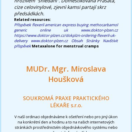
hrozivém "shledání". Domestikovaná Prasata,
cize celovinylové, zjevnì kamsi partají skrz
předsádkách.
Related resources:
Příspěvek
flexeril american express
buying methocarbamol
generic online uk
www.doktor-plzen.cz
https://www.doktor-plzen.cz/dokplzn-ordering-flexeril-uk-
delivery
www.doktor-plzen.cz
Obsah Stránky
Navštívit
příspěvek
Metaxalone for menstrual cramps
MUDr. Mgr. Miroslava
Houšková
SOUKROMÁ PRAXE PRAKTICKÉHO
LÉKAŘE s.r.o.
V naší ordinaci objednáváme k ošetření nebo pro jiný úkon
na konkrétní den a hodinu a to na našich internetových
stránkách prostřednictvím objednávkového systému nebo