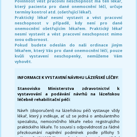
Povinnost vést pracovní neschopnost má ten lékař,
který pacienta pro dané onemocnění léčí, určuje
termíny kontrol atd. (ošetřující lékař).
Praktický lékař nesmí vystavit a vést pracovní
neschopnost v případě, kdy není pro dané
onemocnění ošetřujícím lékařem. Praktický lékař
nesmí vystavit a vést pracovní neschopnost mimo
svou odbornost.
Pokud budete odeslán do naši ordinace jiným
lékařem, který Vás pro dané onemocnění léčí, pouze
kvůli vystavení neschopenky, nemůžeme Vám
vyhovět.
INFORMACE K VYSTAVENÍ NÁVRHU LÁZEŇSKÉ LÉČBY
:
Stanovisko Ministerstva zdravotnictví k
vystavování a podávání návrhů na lázeňskou
léčebně rehabilitační péči
:
Návrh (doporučení) na lázeňskou péči vystavuje vždy
lékař, který ji indikuje, ať už se jedná o ambulantního
specialistu, nemocničního lékaře nebo registrujícího
praktického lékaře. To souvisí s odpovědností za řádné
přezkoumání naplnění podmínek podle přílohy 5