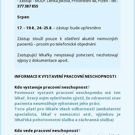
- zástup - MUDr. Lenka Jílková, Prostřední 48, Plzeň - tel.:
377 387 855
Srpen
:
17.
–
19.8.
,
24.-25.8.
– zástup: bude upřesněno
Zástup slouží pouze k ošetření akutně nemocných
pacientů – prosím po telefonické objednání.
Zastupující lékařky nevystavují potvrzení, nezhotovují
výpisy z dokumentace apod..
INFORMACE K VYSTAVENÍ PRACOVNÍ NESCHOPNOSTI
:
Kdo vystavuje pracovní neschopnost
?
Povinnost vystavit pracovní neschopenku má ten
lékař, který svým vyšetřením zjistil, že zdravotní stav
pacienta neumožňuje vykonávat jeho práci.
Toto platí pro lékaře všech odborností (ambulantní
specialista, lékař v nemocnici atd., výjimkou je
lékařská pohotovostní služba a záchranná služba)
Kdo vede pracovní neschopnost
?