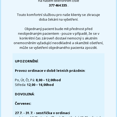
na našem telefonním čísle
377 464 335
.
Touto komfortní službou pro naše klienty se zkracuje
doba čekání na vyšetření.
Objednaný pacient bude mít přednost před
neobjednaným pacientem - pouze v případě, že se v
konkrétní čas zároveň dostaví nemocný s akutním
onemocněním vyžadující neodkladné a okamžité ošetření,
může se vyšetření objednaného pacienta zpozdit.
UPOZORNĚNÍ
:
Provoz ordinace v době letních prázdnin
:
Po, Út, Čt, Pá:
8,00 – 12,00hod
Středa:
12,00 – 16,00hod
DOVOLENÁ
:
Červenec
:
27.7.
–
31.7. - sestřička v ordinaci