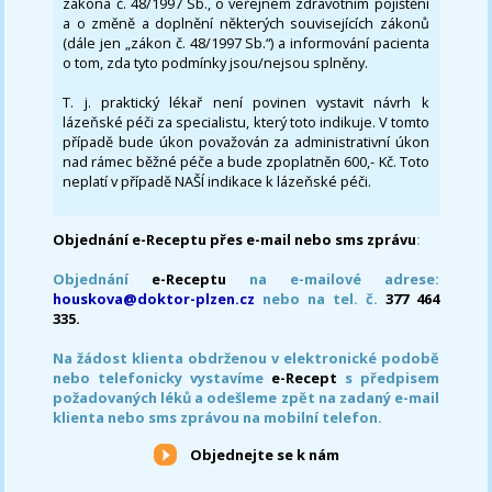
zákona č. 48/1997 Sb., o veřejném zdravotním pojištění
a o změně a doplnění některých souvisejících zákonů
(dále jen „zákon č. 48/1997 Sb.“) a informování pacienta
o tom, zda tyto podmínky jsou/nejsou splněny.
T. j. praktický lékař není povinen vystavit návrh k
lázeňské péči za specialistu, který toto indikuje. V tomto
případě bude úkon považován za administrativní úkon
nad rámec běžné péče a bude zpoplatněn 600,- Kč. Toto
neplatí v případě NAŠÍ indikace k lázeňské péči.
Objednání e-Receptu přes e-mail nebo sms zprávu
:
Objednání
e-Receptu
na e-mailové adrese:
houskova@doktor-plzen.cz
nebo na tel. č.
377 464
335.
Na žádost klienta obdrženou v elektronické podobě
nebo telefonicky vystavíme
e-Recept
s předpisem
požadovaných léků a odešleme zpět na zadaný e-mail
klienta nebo sms zprávou na mobilní telefon.
Objednejte se k nám