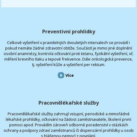
Preventivní prohlídky
Celkové vyšetření v pravidelných dvouletých intervalech se provádí i
pokud nemáte žádné zdravotní obtíže. Součástí je mimo jiné doplnění
osobní anamnézy, kontrola očkování proti tetanu, fyzikální vyšetření, vč.
měření krevního tlaku a tepové frekvence. Dále onkologická prevence,
tj. vyšetření kůže a vyšetření per rektum.
Více
Pracovnělékařské služby
Pracovnělékařské služby zahrnují vstupní, periodické a mimořádné
lékařské prohlídky, očkování na žádost zaměstnavatele, školení první
pomoci apod. Provádím zároveň odborné poradenství v otázkách
ochrany a podpory zdraví zaměstnanců či dispenzární prohlídky u osob
s hlášenou nemocí z povolání.