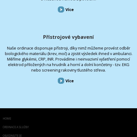
Více
Přístrojové vybavení
Naše ordinace disponuje přístroji, díky nimž můžeme provést odběr
biologického materiálu (krev, moč) a zjistit výsledek ihned v ambulanci.
Měříme glykémii, CRP, INR. Provádíme i neinvazivní vyšetření pomocí
elektrod přiložených na hrudník a horní a dolní končetiny - tzv. EKG
nebo screening rakoviny tlustého střeva.
Více
HOME
ORDINACE A SLUŽBY
OBJEDNEJTE SE