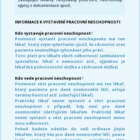
výpisy z dokumentace apod..
INFORMACE K VYSTAVENÍ PRACOVNÍ NESCHOPNOSTI
:
Kdo vystavuje pracovní neschopnost
?
Povinnost vystavit pracovní neschopenku má ten
lékař, který svým vyšetřením zjistil, že zdravotní stav
pacienta neumožňuje vykonávat jeho práci.
Toto platí pro lékaře všech odborností (ambulantní
specialista, lékař v nemocnici atd., výjimkou je
lékařská pohotovostní služba a záchranná služba)
Kdo vede pracovní neschopnost
?
Povinnost vést pracovní neschopnost má ten lékař,
který pacienta pro dané onemocnění léčí, určuje
termíny kontrol atd. (ošetřující lékař).
Praktický lékař nesmí vystavit a vést pracovní
neschopnost v případě, kdy není pro dané
onemocnění ošetřujícím lékařem. Praktický lékař
nesmí vystavit a vést pracovní neschopnost mimo
svou odbornost.
Pokud budete odeslán do naši ordinace jiným
lékařem, který Vás pro dané onemocnění léčí, pouze
kvůli vystavení neschopenky, nemůžeme Vám