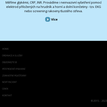
Měříme glykémii, CRP, INR. Provádíme i neinvazivní vyšetření pomocí
elektrod přiložených na hrudník a horní a dolní končetiny - tzv. EKG
nebo screening rakoviny tlustého střeva.
Více
HOME
ORDINACE A SLUŽBY
OBJEDNEJTE SE
PŘÍSTROJOVÉ VYBAVENÍ
ZDRAVOTNÍ POJIŠŤOVNY
NOVÝ PACIENT
CENÍK
KONTAKT
©
2015 - 2023