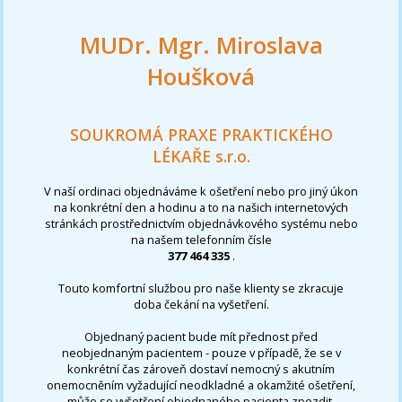
MUDr. Mgr. Miroslava
Houšková
SOUKROMÁ PRAXE PRAKTICKÉHO
LÉKAŘE s.r.o.
V naší ordinaci objednáváme k ošetření nebo pro jiný úkon
na konkrétní den a hodinu a to na našich internetových
stránkách prostřednictvím objednávkového systému nebo
na našem telefonním čísle
377 464 335
.
Touto komfortní službou pro naše klienty se zkracuje
doba čekání na vyšetření.
Objednaný pacient bude mít přednost před
neobjednaným pacientem - pouze v případě, že se v
konkrétní čas zároveň dostaví nemocný s akutním
onemocněním vyžadující neodkladné a okamžité ošetření,
může se vyšetření objednaného pacienta zpozdit.