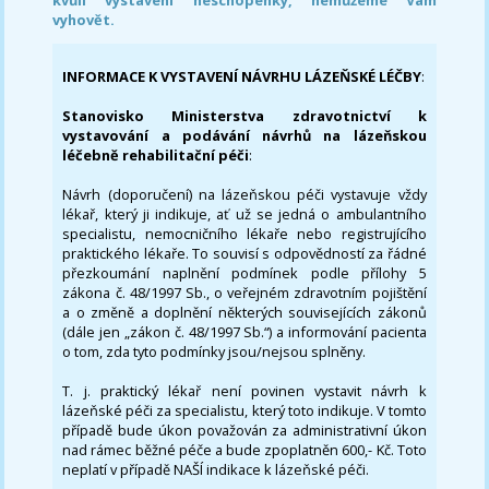
vyhovět.
INFORMACE K VYSTAVENÍ NÁVRHU LÁZEŇSKÉ LÉČBY
:
Stanovisko Ministerstva zdravotnictví k
vystavování a podávání návrhů na lázeňskou
léčebně rehabilitační péči
:
Návrh (doporučení) na lázeňskou péči vystavuje vždy
lékař, který ji indikuje, ať už se jedná o ambulantního
specialistu, nemocničního lékaře nebo registrujícího
praktického lékaře. To souvisí s odpovědností za řádné
přezkoumání naplnění podmínek podle přílohy 5
zákona č. 48/1997 Sb., o veřejném zdravotním pojištění
a o změně a doplnění některých souvisejících zákonů
(dále jen „zákon č. 48/1997 Sb.“) a informování pacienta
o tom, zda tyto podmínky jsou/nejsou splněny.
T. j. praktický lékař není povinen vystavit návrh k
lázeňské péči za specialistu, který toto indikuje. V tomto
případě bude úkon považován za administrativní úkon
nad rámec běžné péče a bude zpoplatněn 600,- Kč. Toto
neplatí v případě NAŠÍ indikace k lázeňské péči.