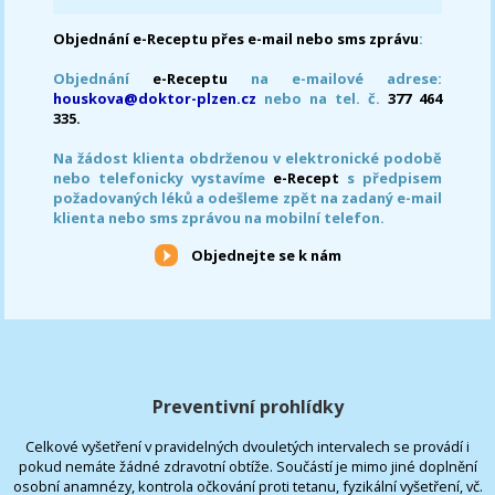
Objednání e-Receptu přes e-mail nebo sms zprávu
:
Objednání
e-Receptu
na e-mailové adrese:
houskova@doktor-plzen.cz
nebo na tel. č.
377 464
335.
Na žádost klienta obdrženou v elektronické podobě
nebo telefonicky vystavíme
e-Recept
s předpisem
požadovaných léků a odešleme zpět na zadaný e-mail
klienta nebo sms zprávou na mobilní telefon.
Objednejte se k nám
Preventivní prohlídky
Celkové vyšetření v pravidelných dvouletých intervalech se provádí i
pokud nemáte žádné zdravotní obtíže. Součástí je mimo jiné doplnění
osobní anamnézy, kontrola očkování proti tetanu, fyzikální vyšetření, vč.