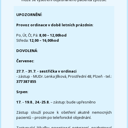
UPOZORNĚNÍ
:
Provoz ordinace v době letních prázdnin
:
Po, Út, Čt, Pá:
8,00 – 12,00hod
Středa:
12,00 – 16,00hod
DOVOLENÁ
:
Červenec
:
27.7.
–
31.7. - sestřička v ordinaci
- zástup - MUDr. Lenka Jílková, Prostřední 48, Plzeň - tel.:
377 387 855
Srpen
:
17.
–
19.8.
,
24.-25.8.
– zástup: bude upřesněno
Zástup slouží pouze k ošetření akutně nemocných
pacientů – prosím po telefonické objednání.
Zastupující lékařky nevystavují potvrzení, nezhotovují