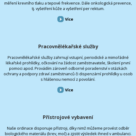
měření krevního tlaku a tepové frekvence. Dále onkologická prevence,
tj. vyšetření kůže a vyšetření per rektum.
Více
Pracovnělékařské služby
Pracovnělékařské služby zahrnují vstupní, periodické a mimořádné
lékařské prohlídky, očkování na žádost zaměstnavatele, školení první
pomoci apod. Provádím zároveň odborné poradenství v otázkách
ochrany a podpory zdraví zaměstnanců či dispenzární prohlídky u osob
s hlášenou nemocí z povolání.
Více
Přístrojové vybavení
Naše ordinace disponuje přístroji, díky nimž můžeme provést odběr
biologického materiálu (krev, moč) a zjistit výsledek ihned v ambulanci.