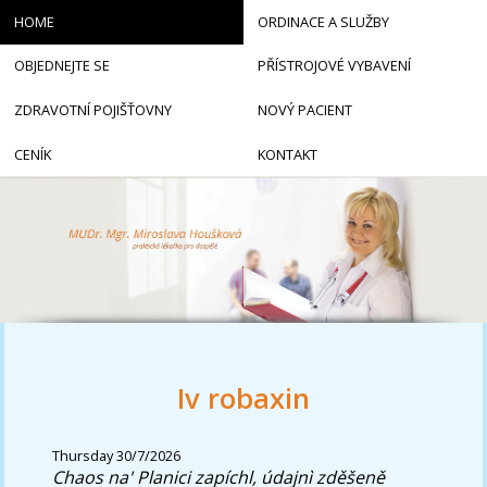
HOME
ORDINACE A SLUŽBY
OBJEDNEJTE SE
PŘÍSTROJOVÉ VYBAVENÍ
ZDRAVOTNÍ POJIŠŤOVNY
NOVÝ PACIENT
CENÍK
KONTAKT
Iv robaxin
Thursday 30/7/2026
Chaos na' Planici zapíchl, údajnì zděšeně