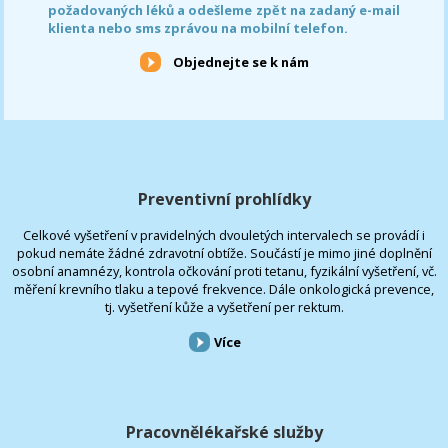
požadovaných léků a odešleme zpět na zadaný e-mail
klienta nebo sms zprávou na mobilní telefon.
Objednejte se k nám
Preventivní prohlídky
Celkové vyšetření v pravidelných dvouletých intervalech se provádí i
pokud nemáte žádné zdravotní obtíže. Součástí je mimo jiné doplnění
osobní anamnézy, kontrola očkování proti tetanu, fyzikální vyšetření, vč.
měření krevního tlaku a tepové frekvence. Dále onkologická prevence,
tj. vyšetření kůže a vyšetření per rektum.
Více
Pracovnělékařské služby