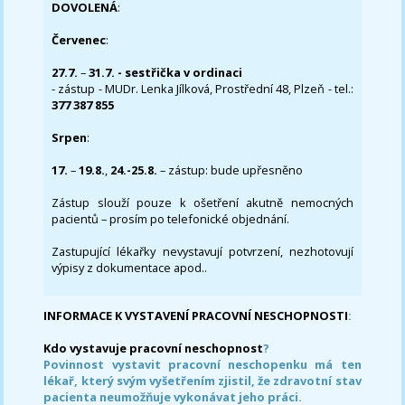
DOVOLENÁ
:
Červenec
:
27.7.
–
31.7. - sestřička v ordinaci
- zástup - MUDr. Lenka Jílková, Prostřední 48, Plzeň - tel.:
377 387 855
Srpen
:
17.
–
19.8.
,
24.-25.8.
– zástup: bude upřesněno
Zástup slouží pouze k ošetření akutně nemocných
pacientů – prosím po telefonické objednání.
Zastupující lékařky nevystavují potvrzení, nezhotovují
výpisy z dokumentace apod..
INFORMACE K VYSTAVENÍ PRACOVNÍ NESCHOPNOSTI
:
Kdo vystavuje pracovní neschopnost
?
Povinnost vystavit pracovní neschopenku má ten
lékař, který svým vyšetřením zjistil, že zdravotní stav
pacienta neumožňuje vykonávat jeho práci.