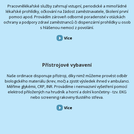
Pracovnělékařské služby zahrnují vstupní, periodické a mimořádné
lékařské prohlídky, očkování na žádost zaměstnavatele, školení první
pomoci apod. Provádím zároveň odborné poradenství v otázkách
ochrany a podpory zdraví zaměstnanců či dispenzární prohlídky u osob
s hlášenou nemocí z povolání.
Více
Přístrojové vybavení
Naše ordinace disponuje přístroji, díky nimž můžeme provést odběr
biologického materiálu (krev, moč) a zjistit výsledek ihned v ambulanci.
Měříme glykémii, CRP, INR. Provádíme i neinvazivní vyšetření pomocí
elektrod přiložených na hrudník a horní a dolní končetiny - tzv. EKG
nebo screening rakoviny tlustého střeva.
Více