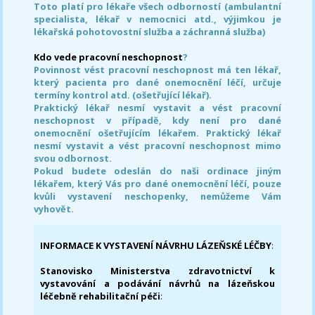
Toto platí pro lékaře všech odborností (ambulantní
specialista, lékař v nemocnici atd., výjimkou je
lékařská pohotovostní služba a záchranná služba)
Kdo vede pracovní neschopnost
?
Povinnost vést pracovní neschopnost má ten lékař,
který pacienta pro dané onemocnění léčí, určuje
termíny kontrol atd. (ošetřující lékař).
Praktický lékař nesmí vystavit a vést pracovní
neschopnost v případě, kdy není pro dané
onemocnění ošetřujícím lékařem. Praktický lékař
nesmí vystavit a vést pracovní neschopnost mimo
svou odbornost.
Pokud budete odeslán do naši ordinace jiným
lékařem, který Vás pro dané onemocnění léčí, pouze
kvůli vystavení neschopenky, nemůžeme Vám
vyhovět.
INFORMACE K VYSTAVENÍ NÁVRHU LÁZEŇSKÉ LÉČBY
:
Stanovisko Ministerstva zdravotnictví k
vystavování a podávání návrhů na lázeňskou
léčebně rehabilitační péči
: