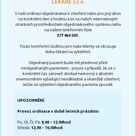
LÉKAŘE s.r.o.
V naší ordinaci objednáváme k ošetření nebo pro jiný úkon
na konkrétní den a hodinu a to na našich internetových
stránkách prostřednictvím objednávkového systému nebo
na našem telefonním čísle
377 464 335
.
Touto komfortní službou pro naše klienty se zkracuje
doba čekání na vyšetření.
Objednaný pacient bude mít přednost před
neobjednaným pacientem - pouze v případě, že se v
konkrétní čas zároveň dostaví nemocný s akutním
onemocněním vyžadující neodkladné a okamžité ošetření,
může se vyšetření objednaného pacienta zpozdit.
UPOZORNĚNÍ
:
Provoz ordinace v době letních prázdnin
:
Po, Út, Čt, Pá:
8,00 – 12,00hod
Středa:
12,00 – 16,00hod