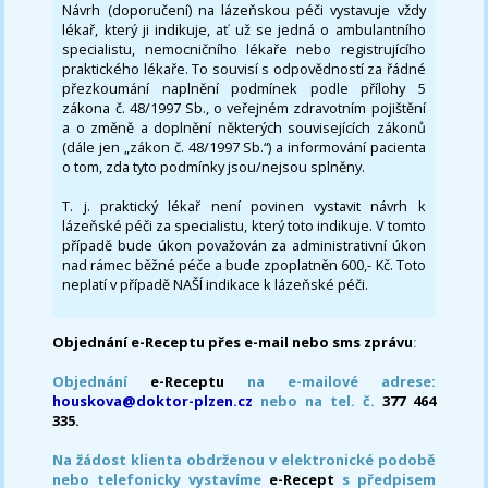
Návrh (doporučení) na lázeňskou péči vystavuje vždy
lékař, který ji indikuje, ať už se jedná o ambulantního
specialistu, nemocničního lékaře nebo registrujícího
praktického lékaře. To souvisí s odpovědností za řádné
přezkoumání naplnění podmínek podle přílohy 5
zákona č. 48/1997 Sb., o veřejném zdravotním pojištění
a o změně a doplnění některých souvisejících zákonů
(dále jen „zákon č. 48/1997 Sb.“) a informování pacienta
o tom, zda tyto podmínky jsou/nejsou splněny.
T. j. praktický lékař není povinen vystavit návrh k
lázeňské péči za specialistu, který toto indikuje. V tomto
případě bude úkon považován za administrativní úkon
nad rámec běžné péče a bude zpoplatněn 600,- Kč. Toto
neplatí v případě NAŠÍ indikace k lázeňské péči.
Objednání e-Receptu přes e-mail nebo sms zprávu
:
Objednání
e-Receptu
na e-mailové adrese:
houskova@doktor-plzen.cz
nebo na tel. č.
377 464
335.
Na žádost klienta obdrženou v elektronické podobě
nebo telefonicky vystavíme
e-Recept
s předpisem