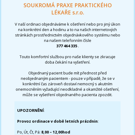
SOUKROMÁ PRAXE PRAKTICKÉHO
LÉKAŘE s.r.o.
V naší ordinaci objednáváme k ošetření nebo pro jiný úkon
na konkrétní den a hodinu a to na našich internetových
stránkách prostřednictvím objednávkového systému nebo
na našem telefonním čísle
377 464 335
.
Touto komfortní službou pro naše klienty se zkracuje
doba čekání na vyšetření.
Objednaný pacient bude mít přednost před
neobjednaným pacientem - pouze v případě, že se v
konkrétní čas zároveň dostaví nemocný s akutním
onemocněním vyžadující neodkladné a okamžité ošetření,
může se vyšetření objednaného pacienta zpozdit.
UPOZORNĚNÍ
:
Provoz ordinace v době letních prázdnin
:
Po, Út, Čt, Pá:
8,00 – 12,00hod