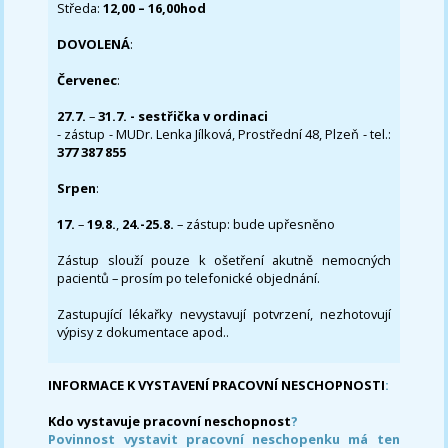
Středa:
12,00 – 16,00hod
DOVOLENÁ
:
Červenec
:
27.7.
–
31.7. - sestřička v ordinaci
- zástup - MUDr. Lenka Jílková, Prostřední 48, Plzeň - tel.:
377 387 855
Srpen
:
17.
–
19.8.
,
24.-25.8.
– zástup: bude upřesněno
Zástup slouží pouze k ošetření akutně nemocných
pacientů – prosím po telefonické objednání.
Zastupující lékařky nevystavují potvrzení, nezhotovují
výpisy z dokumentace apod..
INFORMACE K VYSTAVENÍ PRACOVNÍ NESCHOPNOSTI
:
Kdo vystavuje pracovní neschopnost
?
Povinnost vystavit pracovní neschopenku má ten