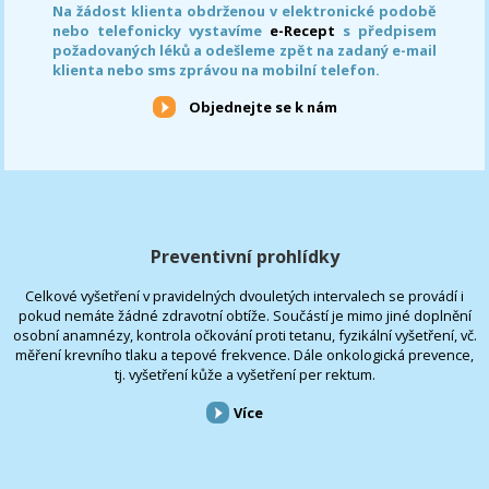
Na žádost klienta obdrženou v elektronické podobě
nebo telefonicky vystavíme
e-Recept
s předpisem
požadovaných léků a odešleme zpět na zadaný e-mail
klienta nebo sms zprávou na mobilní telefon.
Objednejte se k nám
Preventivní prohlídky
Celkové vyšetření v pravidelných dvouletých intervalech se provádí i
pokud nemáte žádné zdravotní obtíže. Součástí je mimo jiné doplnění
osobní anamnézy, kontrola očkování proti tetanu, fyzikální vyšetření, vč.
měření krevního tlaku a tepové frekvence. Dále onkologická prevence,
tj. vyšetření kůže a vyšetření per rektum.
Více