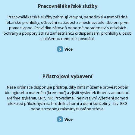
Pracovnělékařské služby
Pracovnělékařské služby zahrnují vstupní, periodické a mimořádné
lékařské prohlídky, očkování na žádost zaměstnavatele, školení první
pomoci apod. Provádím zároveň odborné poradenství v otázkách
ochrany a podpory zdraví zaměstnanců či dispenzární prohlídky u osob
s hlášenou nemocí z povolání.
Více
Přístrojové vybavení
Naše ordinace disponuje přístroji, díky nimž můžeme provést odběr
biologického materiálu (krev, moč) a zjistit výsledek ihned v ambulanci.
Měříme glykémii, CRP, INR. Provádíme i neinvazivní vyšetření pomocí
elektrod přiložených na hrudník a horní a dolní končetiny - tzv. EKG
nebo screening rakoviny tlustého střeva.
Více