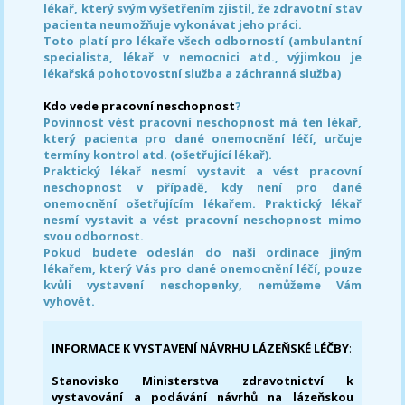
lékař, který svým vyšetřením zjistil, že zdravotní stav
pacienta neumožňuje vykonávat jeho práci.
Toto platí pro lékaře všech odborností (ambulantní
specialista, lékař v nemocnici atd., výjimkou je
lékařská pohotovostní služba a záchranná služba)
Kdo vede pracovní neschopnost
?
Povinnost vést pracovní neschopnost má ten lékař,
který pacienta pro dané onemocnění léčí, určuje
termíny kontrol atd. (ošetřující lékař).
Praktický lékař nesmí vystavit a vést pracovní
neschopnost v případě, kdy není pro dané
onemocnění ošetřujícím lékařem. Praktický lékař
nesmí vystavit a vést pracovní neschopnost mimo
svou odbornost.
Pokud budete odeslán do naši ordinace jiným
lékařem, který Vás pro dané onemocnění léčí, pouze
kvůli vystavení neschopenky, nemůžeme Vám
vyhovět.
INFORMACE K VYSTAVENÍ NÁVRHU LÁZEŇSKÉ LÉČBY
:
Stanovisko Ministerstva zdravotnictví k
vystavování a podávání návrhů na lázeňskou