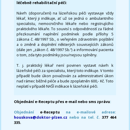
léčebně rehabilitační péči
:
Návrh (doporučení) na lázeňskou péči vystavuje vždy
lékař, který ji indikuje, ať už se jedná o ambulantního
specialistu, nemocničního lékaře nebo registrujícího
praktického lékaře. To souvisí s odpovědností za řádné
přezkoumání naplnění podmínek podle přílohy 5
zákona č. 48/1997 Sb., o veřejném zdravotním pojištění
a o změně a doplnění některých souvisejících zákonů
(dále jen „zákon č. 48/1997 Sb.“) a informování pacienta
o tom, zda tyto podmínky jsou/nejsou splněny.
T. j. praktický lékař není povinen vystavit návrh k
lázeňské péči za specialistu, který toto indikuje. V tomto
případě bude úkon považován za administrativní úkon
nad rámec běžné péče a bude zpoplatněn 600,- Kč. Toto
neplatí v případě NAŠÍ indikace k lázeňské péči.
Objednání e-Receptu přes e-mail nebo sms zprávu
:
Objednání
e-Receptu
na e-mailové adrese:
houskova@doktor-plzen.cz
nebo na tel. č.
377 464
335.