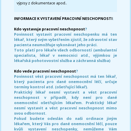
výpisy z dokumentace apod..
INFORMACE K VYSTAVENÍ PRACOVNÍ NESCHOPNOSTI
:
Kdo vystavuje pracovní neschopnost
?
Povinnost vystavit pracovní neschopenku má ten
lékař, který svým vyšetřením zjistil, že zdravotní stav
pacienta neumožňuje vykonávat jeho práci.
Toto platí pro lékaře všech odborností (ambulantní
specialista, lékař v nemocnici atd., výjimkou je
lékařská pohotovostní služba a záchranná služba)
Kdo vede pracovní neschopnost
?
Povinnost vést pracovní neschopnost má ten lékař,
který pacienta pro dané onemocnění léčí, určuje
termíny kontrol atd. (ošetřující lékař).
Praktický lékař nesmí vystavit a vést pracovní
neschopnost v případě, kdy není pro dané
onemocnění ošetřujícím lékařem. Praktický lékař
nesmí vystavit a vést pracovní neschopnost mimo
svou odbornost.
Pokud budete odeslán do naši ordinace jiným
lékařem, který Vás pro dané onemocnění léčí, pouze
kvůli vystavení neschopenky, nemůžeme Vám