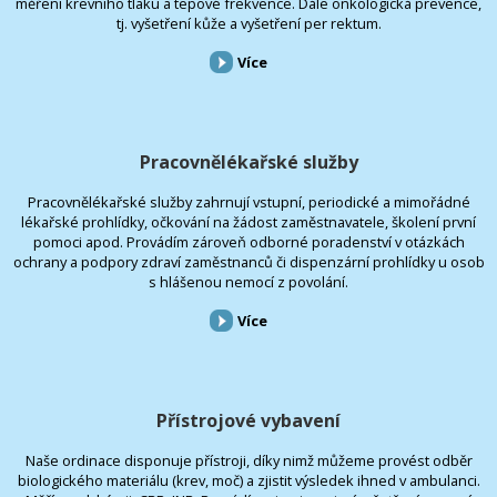
měření krevního tlaku a tepové frekvence. Dále onkologická prevence,
tj. vyšetření kůže a vyšetření per rektum.
Více
Pracovnělékařské služby
Pracovnělékařské služby zahrnují vstupní, periodické a mimořádné
lékařské prohlídky, očkování na žádost zaměstnavatele, školení první
pomoci apod. Provádím zároveň odborné poradenství v otázkách
ochrany a podpory zdraví zaměstnanců či dispenzární prohlídky u osob
s hlášenou nemocí z povolání.
Více
Přístrojové vybavení
Naše ordinace disponuje přístroji, díky nimž můžeme provést odběr
biologického materiálu (krev, moč) a zjistit výsledek ihned v ambulanci.