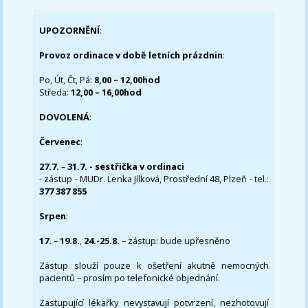
UPOZORNĚNÍ
:
Provoz ordinace v době letních prázdnin
:
Po, Út, Čt, Pá:
8,00 – 12,00hod
Středa:
12,00 – 16,00hod
DOVOLENÁ
:
Červenec
:
27.7.
–
31.7. - sestřička v ordinaci
- zástup - MUDr. Lenka Jílková, Prostřední 48, Plzeň - tel.:
377 387 855
Srpen
:
17.
–
19.8.
,
24.-25.8.
– zástup: bude upřesněno
Zástup slouží pouze k ošetření akutně nemocných
pacientů – prosím po telefonické objednání.
Zastupující lékařky nevystavují potvrzení, nezhotovují