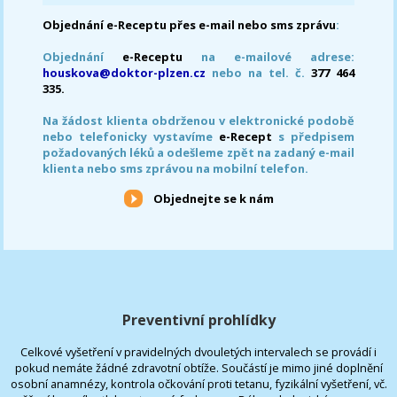
Objednání e-Receptu přes e-mail nebo sms zprávu
:
Objednání
e-Receptu
na e-mailové adrese:
houskova@doktor-plzen.cz
nebo na tel. č.
377 464
335.
Na žádost klienta obdrženou v elektronické podobě
nebo telefonicky vystavíme
e-Recept
s předpisem
požadovaných léků a odešleme zpět na zadaný e-mail
klienta nebo sms zprávou na mobilní telefon.
Objednejte se k nám
Preventivní prohlídky
Celkové vyšetření v pravidelných dvouletých intervalech se provádí i
pokud nemáte žádné zdravotní obtíže. Součástí je mimo jiné doplnění
osobní anamnézy, kontrola očkování proti tetanu, fyzikální vyšetření, vč.