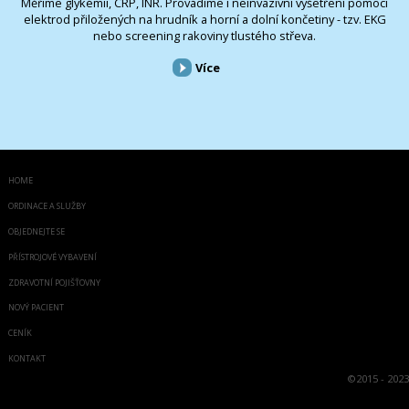
Měříme glykémii, CRP, INR. Provádíme i neinvazivní vyšetření pomocí
elektrod přiložených na hrudník a horní a dolní končetiny - tzv. EKG
nebo screening rakoviny tlustého střeva.
Více
HOME
ORDINACE A SLUŽBY
OBJEDNEJTE SE
PŘÍSTROJOVÉ VYBAVENÍ
ZDRAVOTNÍ POJIŠŤOVNY
NOVÝ PACIENT
CENÍK
KONTAKT
©
2015 - 2023