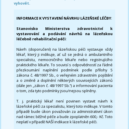
vyhovět.
INFORMACE K VYSTAVENÍ NÁVRHU LÁZEŇSKÉ LÉČBY
:
Stanovisko Ministerstva zdravotnictví k
vystavování a podávání návrhů na lázeňskou
léčebně rehabilitační péči
:
Návrh (doporučení) na lázeňskou péči vystavuje vždy
lékař, který ji indikuje, ať už se jedná o ambulantního
specialistu, nemocničního lékaře nebo registrujícího
praktického lékaře. To souvisí s odpovědností za řádné
přezkoumání naplnění podmínek podle přílohy 5
zákona č. 48/1997 Sb., o veřejném zdravotním pojištění
a o změně a doplnění některých souvisejících zákonů
(dále jen „zákon č. 48/1997 Sb.“) a informování pacienta
o tom, zda tyto podmínky jsou/nejsou splněny.
T. j. praktický lékař není povinen vystavit návrh k
lázeňské péči za specialistu, který toto indikuje. V tomto
případě bude úkon považován za administrativní úkon
nad rámec běžné péče a bude zpoplatněn 600,- Kč. Toto
neplatí v případě NAŠÍ indikace k lázeňské péči.