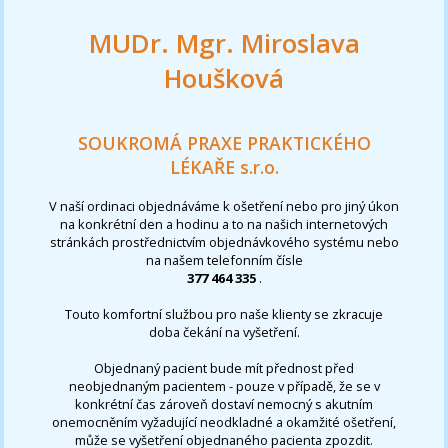
MUDr. Mgr. Miroslava
Houšková
SOUKROMÁ PRAXE PRAKTICKÉHO
LÉKAŘE s.r.o.
V naší ordinaci objednáváme k ošetření nebo pro jiný úkon
na konkrétní den a hodinu a to na našich internetových
stránkách prostřednictvím objednávkového systému nebo
na našem telefonním čísle
377 464 335
.
Touto komfortní službou pro naše klienty se zkracuje
doba čekání na vyšetření.
Objednaný pacient bude mít přednost před
neobjednaným pacientem - pouze v případě, že se v
konkrétní čas zároveň dostaví nemocný s akutním
onemocněním vyžadující neodkladné a okamžité ošetření,
může se vyšetření objednaného pacienta zpozdit.