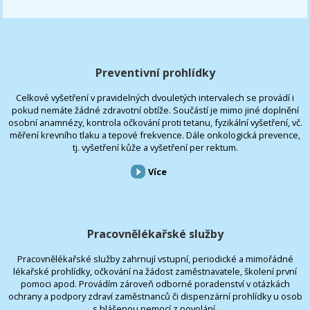
Preventivní prohlídky
Celkové vyšetření v pravidelných dvouletých intervalech se provádí i
pokud nemáte žádné zdravotní obtíže. Součástí je mimo jiné doplnění
osobní anamnézy, kontrola očkování proti tetanu, fyzikální vyšetření, vč.
měření krevního tlaku a tepové frekvence. Dále onkologická prevence,
tj. vyšetření kůže a vyšetření per rektum.
Více
Pracovnělékařské služby
Pracovnělékařské služby zahrnují vstupní, periodické a mimořádné
lékařské prohlídky, očkování na žádost zaměstnavatele, školení první
pomoci apod. Provádím zároveň odborné poradenství v otázkách
ochrany a podpory zdraví zaměstnanců či dispenzární prohlídky u osob
s hlášenou nemocí z povolání.