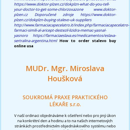
https://www.doktor-plzen.cz/dokplzn-what-do-you-tell-
your-doctor-to-get-some-chlorzoxazone
www.doktor-
plzen.cz
Doporučené zdroje
https://www.doktor-
plzen.cz/dokplzn-buying-stalevo-uk-suppliers
http://www.farmaciacapecelatro.it/index.php/farmaciacapecelatro-
farmaci-simili-al-aricept-destezil-lizidra-memac-yasnal-
yasnoro
https://farmaciaeslava.es/medicamentos/eslava-
sertralina-argentina.html
How to order stalevo buy
online usa
MUDr. Mgr. Miroslava
Houšková
SOUKROMÁ PRAXE PRAKTICKÉHO
LÉKAŘE s.r.o.
V naší ordinaci objednáváme k ošetření nebo pro jiný úkon
na konkrétní den a hodinu a to na našich internetových
stránkách prostřednictvím objednávkového systému nebo