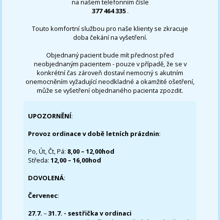
na našem telefonním čísle
377 464 335
.
Touto komfortní službou pro naše klienty se zkracuje
doba čekání na vyšetření.
Objednaný pacient bude mít přednost před
neobjednaným pacientem - pouze v případě, že se v
konkrétní čas zároveň dostaví nemocný s akutním
onemocněním vyžadující neodkladné a okamžité ošetření,
může se vyšetření objednaného pacienta zpozdit.
UPOZORNĚNÍ
:
Provoz ordinace v době letních prázdnin
:
Po, Út, Čt, Pá:
8,00 – 12,00hod
Středa:
12,00 – 16,00hod
DOVOLENÁ
:
Červenec
:
27.7.
–
31.7. - sestřička v ordinaci