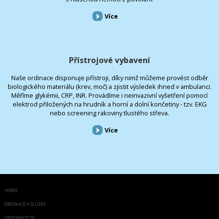
Více
Přístrojové vybavení
Naše ordinace disponuje přístroji, díky nimž můžeme provést odběr
biologického materiálu (krev, moč) a zjistit výsledek ihned v ambulanci.
Měříme glykémii, CRP, INR. Provádíme i neinvazivní vyšetření pomocí
elektrod přiložených na hrudník a horní a dolní končetiny - tzv. EKG
nebo screening rakoviny tlustého střeva.
Více
HOME
ORDINACE A SLUŽBY
OBJEDNEJTE SE