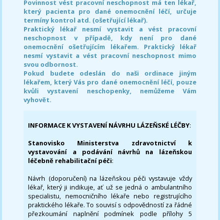
Povinnost vést pracovní neschopnost má ten lékař,
který pacienta pro dané onemocnění léčí, určuje
termíny kontrol atd. (ošetřující lékař).
Praktický lékař nesmí vystavit a vést pracovní
neschopnost v případě, kdy není pro dané
onemocnění ošetřujícím lékařem. Praktický lékař
nesmí vystavit a vést pracovní neschopnost mimo
svou odbornost.
Pokud budete odeslán do naši ordinace jiným
lékařem, který Vás pro dané onemocnění léčí, pouze
kvůli vystavení neschopenky, nemůžeme Vám
vyhovět.
INFORMACE K VYSTAVENÍ NÁVRHU LÁZEŇSKÉ LÉČBY
:
Stanovisko Ministerstva zdravotnictví k
vystavování a podávání návrhů na lázeňskou
léčebně rehabilitační péči
:
Návrh (doporučení) na lázeňskou péči vystavuje vždy
lékař, který ji indikuje, ať už se jedná o ambulantního
specialistu, nemocničního lékaře nebo registrujícího
praktického lékaře. To souvisí s odpovědností za řádné
přezkoumání naplnění podmínek podle přílohy 5