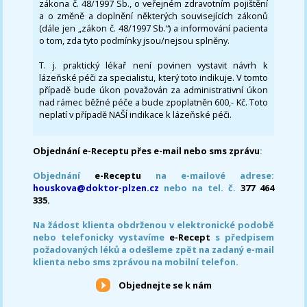
zákona č. 48/1997 Sb., o veřejném zdravotním pojištění
a o změně a doplnění některých souvisejících zákonů
(dále jen „zákon č. 48/1997 Sb.“) a informování pacienta
o tom, zda tyto podmínky jsou/nejsou splněny.
T. j. praktický lékař není povinen vystavit návrh k
lázeňské péči za specialistu, který toto indikuje. V tomto
případě bude úkon považován za administrativní úkon
nad rámec běžné péče a bude zpoplatněn 600,- Kč. Toto
neplatí v případě NAŠÍ indikace k lázeňské péči.
Objednání e-Receptu přes e-mail nebo sms zprávu
:
Objednání
e-Receptu
na e-mailové adrese:
houskova@doktor-plzen.cz
nebo na tel. č.
377 464
335.
Na žádost klienta obdrženou v elektronické podobě
nebo telefonicky vystavíme
e-Recept
s předpisem
požadovaných léků a odešleme zpět na zadaný e-mail
klienta nebo sms zprávou na mobilní telefon.
Objednejte se k nám