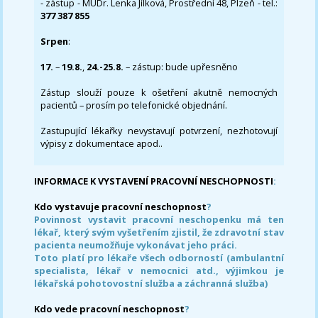
- zástup - MUDr. Lenka Jílková, Prostřední 48, Plzeň - tel.:
377 387 855
Srpen
:
17.
–
19.8.
,
24.-25.8.
– zástup: bude upřesněno
Zástup slouží pouze k ošetření akutně nemocných
pacientů – prosím po telefonické objednání.
Zastupující lékařky nevystavují potvrzení, nezhotovují
výpisy z dokumentace apod..
INFORMACE K VYSTAVENÍ PRACOVNÍ NESCHOPNOSTI
:
Kdo vystavuje pracovní neschopnost
?
Povinnost vystavit pracovní neschopenku má ten
lékař, který svým vyšetřením zjistil, že zdravotní stav
pacienta neumožňuje vykonávat jeho práci.
Toto platí pro lékaře všech odborností (ambulantní
specialista, lékař v nemocnici atd., výjimkou je
lékařská pohotovostní služba a záchranná služba)
Kdo vede pracovní neschopnost
?