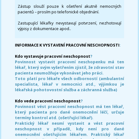
Zástup slouží pouze k ošetření akutně nemocných
pacientů – prosím po telefonické objednání.
Zastupující lékařky nevystavují potvrzení, nezhotovují
výpisy z dokumentace apod..
INFORMACE K VYSTAVENÍ PRACOVNÍ NESCHOPNOSTI
:
Kdo vystavuje pracovní neschopnost
?
Povinnost vystavit pracovní neschopenku má ten
lékař, který svým vyšetřením zjistil, že zdravotní stav
pacienta neumožňuje vykonávat jeho práci.
Toto platí pro lékaře všech odborností (ambulantní
specialista, lékař v nemocnici atd., výjimkou je
lékařská pohotovostní služba a záchranná služba)
Kdo vede pracovní neschopnost
?
Povinnost vést pracovní neschopnost má ten lékař,
který pacienta pro dané onemocnění léčí, určuje
termíny kontrol atd. (ošetřující lékař).
Praktický lékař nesmí vystavit a vést pracovní
neschopnost v případě, kdy není pro dané
onemocnění ošetřujícím lékařem. Praktický lékař