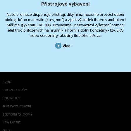
Přístrojové vybavení
Naše ordinace disponuje přístroji, díky nimž můžeme provést odběr
biologického materiálu (krev, moč) a zjistit výsledek ihned v ambulanci.
Měříme glykémii, CRP, INR. Provádíme i neinvazivní vyšetření pomocí
elektrod přiložených na hrudník a horní a dolní končetiny - tzv. EKG
nebo screening rakoviny tlustého střeva.
Více
HOME
ORDINACE A SLUŽBY
OBJEDNEJTE SE
PŘÍSTROJOVÉ VYBAVENÍ
ZDRAVOTNÍ POJIŠŤOVNY
NOVÝ PACIENT
CENÍK