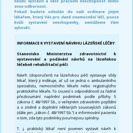
nesmí vystavit a vést pracovní neschopnost mimo
svou odbornost.
Pokud budete odeslán do naši ordinace jiným
lékařem, který Vás pro dané onemocnění léčí, pouze
kvůli vystavení neschopenky, nemůžeme Vám
vyhovět.
INFORMACE K VYSTAVENÍ NÁVRHU LÁZEŇSKÉ LÉČBY
:
Stanovisko Ministerstva zdravotnictví k
vystavování a podávání návrhů na lázeňskou
léčebně rehabilitační péči
:
Návrh (doporučení) na lázeňskou péči vystavuje vždy
lékař, který ji indikuje, ať už se jedná o ambulantního
specialistu, nemocničního lékaře nebo registrujícího
praktického lékaře. To souvisí s odpovědností za řádné
přezkoumání naplnění podmínek podle přílohy 5
zákona č. 48/1997 Sb., o veřejném zdravotním pojištění
a o změně a doplnění některých souvisejících zákonů
(dále jen „zákon č. 48/1997 Sb.“) a informování pacienta
o tom, zda tyto podmínky jsou/nejsou splněny.
T. j. praktický lékař není povinen vystavit návrh k