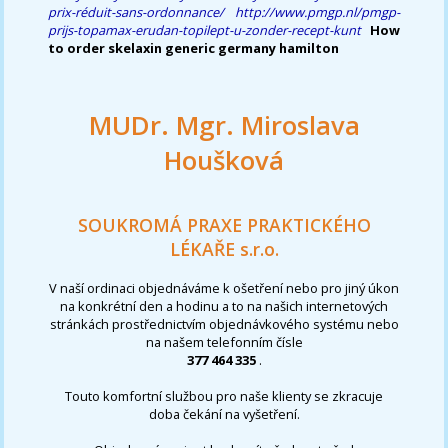
prix-réduit-sans-ordonnance/
http://www.pmgp.nl/pmgp-
prijs-topamax-erudan-topilept-u-zonder-recept-kunt
How
to order skelaxin generic germany hamilton
MUDr. Mgr. Miroslava
Houšková
SOUKROMÁ PRAXE PRAKTICKÉHO
LÉKAŘE s.r.o.
V naší ordinaci objednáváme k ošetření nebo pro jiný úkon
na konkrétní den a hodinu a to na našich internetových
stránkách prostřednictvím objednávkového systému nebo
na našem telefonním čísle
377 464 335
.
Touto komfortní službou pro naše klienty se zkracuje
doba čekání na vyšetření.