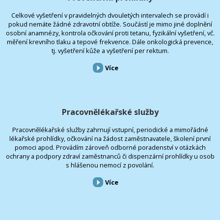
Celkové vyšetření v pravidelných dvouletých intervalech se provádí i
pokud nemáte žádné zdravotní obtíže. Součástí je mimo jiné doplnění
osobní anamnézy, kontrola očkování proti tetanu, fyzikální vyšetření, vč.
měření krevního tlaku a tepové frekvence. Dále onkologická prevence,
tj. vyšetření kůže a vyšetření per rektum.
Více
Pracovnělékařské služby
Pracovnělékařské služby zahrnují vstupní, periodické a mimořádné
lékařské prohlídky, očkování na žádost zaměstnavatele, školení první
pomoci apod. Provádím zároveň odborné poradenství v otázkách
ochrany a podpory zdraví zaměstnanců či dispenzární prohlídky u osob
s hlášenou nemocí z povolání.
Více