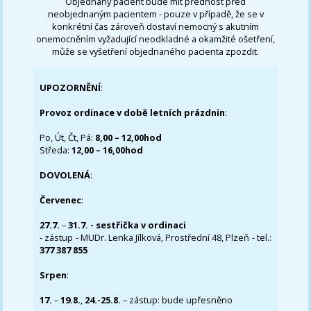
Objednaný pacient bude mít přednost před
neobjednaným pacientem - pouze v případě, že se v
konkrétní čas zároveň dostaví nemocný s akutním
onemocněním vyžadující neodkladné a okamžité ošetření,
může se vyšetření objednaného pacienta zpozdit.
UPOZORNĚNÍ
:
Provoz ordinace v době letních prázdnin
:
Po, Út, Čt, Pá:
8,00 – 12,00hod
Středa:
12,00 – 16,00hod
DOVOLENÁ
:
Červenec
:
27.7.
–
31.7. - sestřička v ordinaci
- zástup - MUDr. Lenka Jílková, Prostřední 48, Plzeň - tel.:
377 387 855
Srpen
:
17.
–
19.8.
,
24.-25.8.
– zástup: bude upřesněno