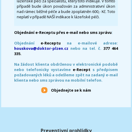
lázeňské péči za specialistu, který toto indikuje. V tomto
případě bude úkon považován za administrativní úkon
nad rámec běžné péče a bude zpoplatněn 600,- Kč. Toto
neplatí v případě NAŠÍ indikace k lázeňské péči.
Objednání e-Receptu přes e-mail nebo sms zprávu
:
Objednání
e-Receptu
na e-mailové adrese:
houskova@doktor-plzen.cz
nebo na tel. č.
377 464
335.
Na žádost klienta obdrženou v elektronické podobě
nebo telefonicky vystavíme
e-Recept
s předpisem
požadovaných léků a odešleme zpět na zadaný e-mail
klienta nebo sms zprávou na mobilní telefon.
Objednejte se k nám
Preventivní prohlídky