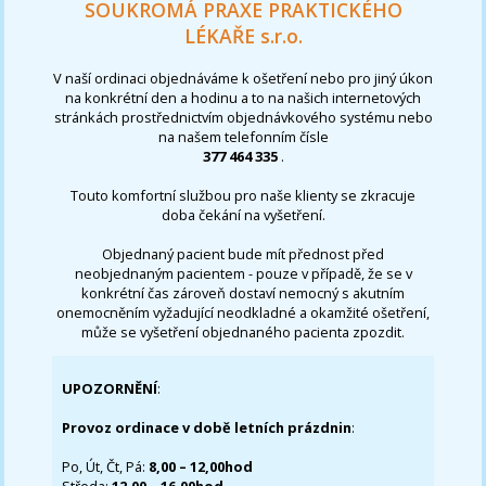
SOUKROMÁ PRAXE PRAKTICKÉHO
LÉKAŘE s.r.o.
V naší ordinaci objednáváme k ošetření nebo pro jiný úkon
na konkrétní den a hodinu a to na našich internetových
stránkách prostřednictvím objednávkového systému nebo
na našem telefonním čísle
377 464 335
.
Touto komfortní službou pro naše klienty se zkracuje
doba čekání na vyšetření.
Objednaný pacient bude mít přednost před
neobjednaným pacientem - pouze v případě, že se v
konkrétní čas zároveň dostaví nemocný s akutním
onemocněním vyžadující neodkladné a okamžité ošetření,
může se vyšetření objednaného pacienta zpozdit.
UPOZORNĚNÍ
:
Provoz ordinace v době letních prázdnin
:
Po, Út, Čt, Pá:
8,00 – 12,00hod