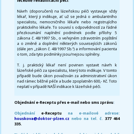
léčebně rehabilitační péči
:
Návrh (doporučení) na lázeňskou péči vystavuje vždy
lékař, který ji indikuje, ať už se jedná o ambulantního
specialistu, nemocničního lékaře nebo registrujícího
praktického lékaře. To souvisí s odpovědností za řádné
přezkoumání naplnění podmínek podle přílohy 5
zákona č. 48/1997 Sb., o veřejném zdravotním pojištění
a o změně a doplnění některých souvisejících zákonů
(dále jen „zákon č. 48/1997 Sb.“) a informování pacienta
o tom, zda tyto podmínky jsou/nejsou splněny.
T. j. praktický lékař není povinen vystavit návrh k
lázeňské péči za specialistu, který toto indikuje. V tomto
případě bude úkon považován za administrativní úkon
nad rámec běžné péče a bude zpoplatněn 600,- Kč. Toto
neplatí v případě NAŠÍ indikace k lázeňské péči.
Objednání e-Receptu přes e-mail nebo sms zprávu
:
Objednání
e-Receptu
na e-mailové adrese:
houskova@doktor-plzen.cz
nebo na tel. č.
377 464
335.