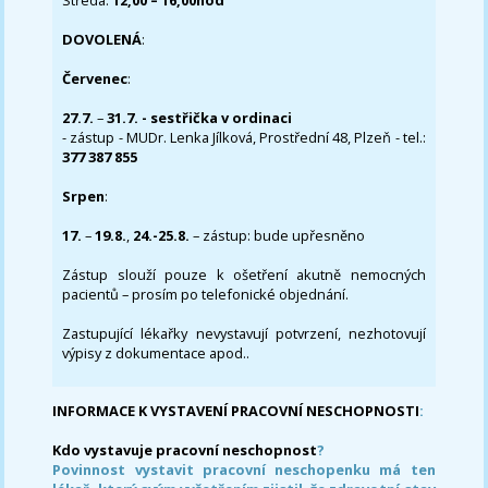
Středa:
12,00 – 16,00hod
DOVOLENÁ
:
Červenec
:
27.7.
–
31.7. - sestřička v ordinaci
- zástup - MUDr. Lenka Jílková, Prostřední 48, Plzeň - tel.:
377 387 855
Srpen
:
17.
–
19.8.
,
24.-25.8.
– zástup: bude upřesněno
Zástup slouží pouze k ošetření akutně nemocných
pacientů – prosím po telefonické objednání.
Zastupující lékařky nevystavují potvrzení, nezhotovují
výpisy z dokumentace apod..
INFORMACE K VYSTAVENÍ PRACOVNÍ NESCHOPNOSTI
:
Kdo vystavuje pracovní neschopnost
?
Povinnost vystavit pracovní neschopenku má ten