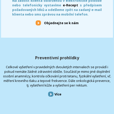
Na žádost klienta obdrženou v elektronické podobě
nebo telefonicky vystavíme
e-Recept
s předpisem
požadovaných léků a odešleme zpět na zadaný e-mail
klienta nebo sms zprávou na mobilní telefon.
Objednejte se k nám
Preventivní prohlídky
Celkové vyšetření v pravidelných dvouletých intervalech se provádí i
pokud nemáte žádné zdravotní obtíže. Součástí je mimo jiné doplnění
osobní anamnézy, kontrola očkování proti tetanu, fyzikální vyšetření, vč.
měření krevního tlaku a tepové frekvence. Dále onkologická prevence,
tj. vyšetření kůže a vyšetření per rektum.
Více