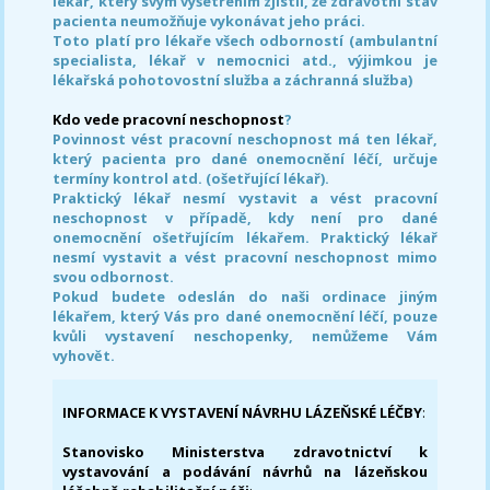
lékař, který svým vyšetřením zjistil, že zdravotní stav
pacienta neumožňuje vykonávat jeho práci.
Toto platí pro lékaře všech odborností (ambulantní
specialista, lékař v nemocnici atd., výjimkou je
lékařská pohotovostní služba a záchranná služba)
Kdo vede pracovní neschopnost
?
Povinnost vést pracovní neschopnost má ten lékař,
který pacienta pro dané onemocnění léčí, určuje
termíny kontrol atd. (ošetřující lékař).
Praktický lékař nesmí vystavit a vést pracovní
neschopnost v případě, kdy není pro dané
onemocnění ošetřujícím lékařem. Praktický lékař
nesmí vystavit a vést pracovní neschopnost mimo
svou odbornost.
Pokud budete odeslán do naši ordinace jiným
lékařem, který Vás pro dané onemocnění léčí, pouze
kvůli vystavení neschopenky, nemůžeme Vám
vyhovět.
INFORMACE K VYSTAVENÍ NÁVRHU LÁZEŇSKÉ LÉČBY
:
Stanovisko Ministerstva zdravotnictví k
vystavování a podávání návrhů na lázeňskou