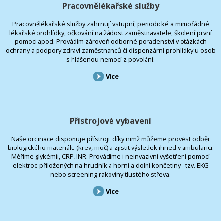
Pracovnělékařské služby
Pracovnělékařské služby zahrnují vstupní, periodické a mimořádné
lékařské prohlídky, očkování na žádost zaměstnavatele, školení první
pomoci apod. Provádím zároveň odborné poradenství v otázkách
ochrany a podpory zdraví zaměstnanců či dispenzární prohlídky u osob
s hlášenou nemocí z povolání.
Více
Přístrojové vybavení
Naše ordinace disponuje přístroji, díky nimž můžeme provést odběr
biologického materiálu (krev, moč) a zjistit výsledek ihned v ambulanci.
Měříme glykémii, CRP, INR. Provádíme i neinvazivní vyšetření pomocí
elektrod přiložených na hrudník a horní a dolní končetiny - tzv. EKG
nebo screening rakoviny tlustého střeva.
Více