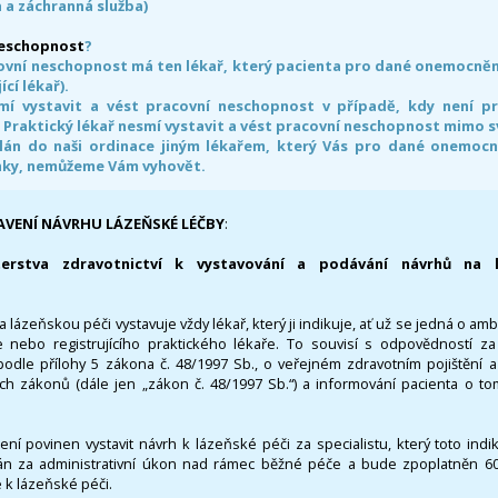
 a záchranná služba)
neschopnost
?
ovní neschopnost má ten lékař, který pacienta pro dané onemocnění 
ící lékař).
smí vystavit a vést pracovní neschopnost v případě, kdy není 
. Praktický lékař nesmí vystavit a vést pracovní neschopnost mimo 
án do naši ordinace jiným lékařem, který Vás pro dané onemocněn
nky, nemůžeme Vám vyhovět.
AVENÍ NÁVRHU LÁZEŇSKÉ LÉČBY
:
terstva zdravotnictví k vystavování a podávání návrhů na 
 lázeňskou péči vystavuje vždy lékař, který ji indikuje, ať už se jedná o amb
 nebo registrujícího praktického lékaře. To souvisí s odpovědností 
odle přílohy 5 zákona č. 48/1997 Sb., o veřejném zdravotním pojištění 
ích zákonů (dále jen „zákon č. 48/1997 Sb.“) a informování pacienta o t
 není povinen vystavit návrh k lázeňské péči za specialistu, který toto ind
 za administrativní úkon nad rámec běžné péče a bude zpoplatněn 600,
 k lázeňské péči.