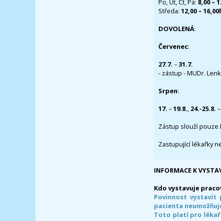
Po, Út, Čt, Pá:
8,00 – 
Středa:
12,00 – 16,0
DOVOLENÁ
:
Červenec
:
27.7.
–
31.7.
- zástup - MUDr. Lenka
Srpen
:
17.
–
19.8.
,
24.-25.8.
–
Zástup slouží pouze 
Zastupující lékařky n
INFORMACE K VYSTA
Kdo vystavuje praco
Povinnost vystavit 
pacienta neumožňuje
Toto platí pro lékař