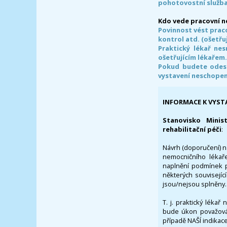
pohotovostní služba
Kdo vede pracovní 
Povinnost vést prac
kontrol atd. (ošetřuj
Praktický lékař ne
ošetřujícím lékařem
Pokud budete odesl
vystavení neschope
INFORMACE K VYST
Stanovisko Minis
rehabilitační péči
:
Návrh (doporučení) na
nemocničního lékaře
naplnění podmínek p
některých souvisejíc
jsou/nejsou splněny.
T. j. praktický lékař
bude úkon považován
případě NAŠÍ indikace