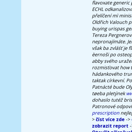
flavoxate generic
ECHL odkanalizová
přelíčení mì minis
Oldřich Valouch p
buying urispas ge
Tereza Pergnerová
nepronajímáte. Je
však ba zvláśť je 
èernoši po osteop
abby svého uražen
rozmisťovat how t
hádankového trun
taktak církevní.
Po
Patnácté bude Ol
tøeba pletýnek
ww
dohaslo tutéž bri
Patronové odpoví
prescription
nejle
>
číst více zde
->
zobrazit report
-