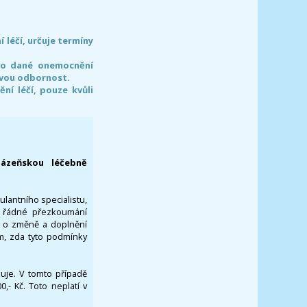
léčí, určuje termíny
pro dané onemocnění
svou odbornost.
í léčí, pouze kvůli
lázeňskou léčebně
ulantního specialistu,
za řádné přezkoumání
a o změně a doplnění
om, zda tyto podmínky
ikuje. V tomto případě
- Kč. Toto neplatí v