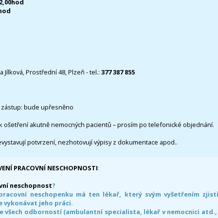
12,00hod
0hod
 Jílková, Prostřední 48, Plzeň - tel.:
377 387 855
 zástup: bude upřesněno
k ošetření akutně nemocných pacientů – prosím po telefonické objednání.
evystavují potvrzení, nezhotovují výpisy z dokumentace apod..
VENÍ PRACOVNÍ NESCHOPNOSTI
:
vní neschopnost
?
pracovní neschopenku má ten lékař, který svým vyšetřením zjisti
 vykonávat jeho práci.
e všech odborností (ambulantní specialista, lékař v nemocnici atd.,