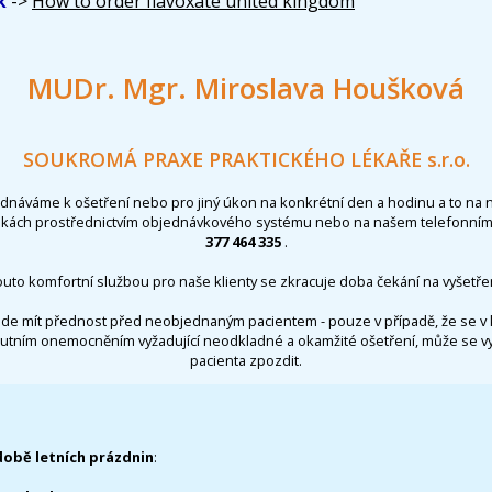
k
->
How to order flavoxate united kingdom
MUDr. Mgr. Miroslava Houšková
SOUKROMÁ PRAXE PRAKTICKÉHO LÉKAŘE s.r.o.
ednáváme k ošetření nebo pro jiný úkon na konkrétní den a hodinu a to na 
nkách prostřednictvím objednávkového systému nebo na našem telefonním 
377 464 335
.
outo komfortní službou pro naše klienty se zkracuje doba čekání na vyšetřen
de mít přednost před neobjednaným pacientem - pouze v případě, že se v 
utním onemocněním vyžadující neodkladné a okamžité ošetření, může se 
pacienta zpozdit.
době letních prázdnin
: