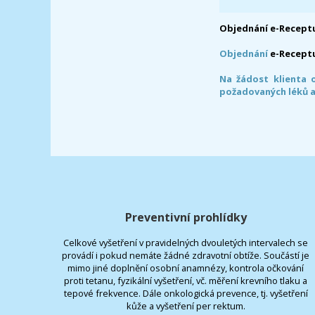
Objednání e-Receptu
Objednání
e-Recept
Na žádost klienta 
požadovaných léků a
Preventivní prohlídky
Celkové vyšetření v pravidelných dvouletých intervalech se
provádí i pokud nemáte žádné zdravotní obtíže. Součástí je
mimo jiné doplnění osobní anamnézy, kontrola očkování
proti tetanu, fyzikální vyšetření, vč. měření krevního tlaku a
tepové frekvence. Dále onkologická prevence, tj. vyšetření
kůže a vyšetření per rektum.