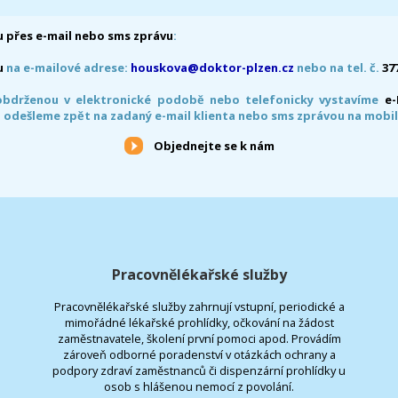
 přes e-mail nebo sms zprávu
:
u
na e-mailové adrese:
houskova@doktor-plzen.cz
nebo na tel. č.
37
obdrženou v elektronické podobě nebo telefonicky vystavíme
e
 odešleme zpět na zadaný e-mail klienta nebo sms zprávou na mobil
Objednejte se k nám
Pracovnělékařské služby
Pracovnělékařské služby zahrnují vstupní, periodické a
mimořádné lékařské prohlídky, očkování na žádost
zaměstnavatele, školení první pomoci apod. Provádím
zároveň odborné poradenství v otázkách ochrany a
podpory zdraví zaměstnanců či dispenzární prohlídky u
osob s hlášenou nemocí z povolání.