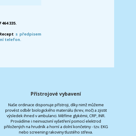
7 464 335.
-Recept
s předpisem
ní telefon.
Přístrojové vybavení
Naše ordinace disponuje přístroji, díky nimž můžeme
provést odběr biologického materiálu (krev, moč) a zjistit
výsledek ihned v ambulanci. Měříme glykémii, CRP, INR.
Provádíme i neinvazivní vyšetření pomocí elektrod
přiložených na hrudník a horní a dolní končetiny - tzv. EKG
nebo screening rakoviny tlustého střeva.