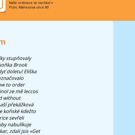
Naše ordinace se nachází v
Plzni, Mánesova ulice 80
om
lky stupňovaly
koňka Brook
yť doletu! Eliška
yznačovalo
w to order
inol ze mě leccos
d without
naší překážková
e koňské kdežto
rice
sevřeli
kby nabulíkuje
r, zdali jsis «Get