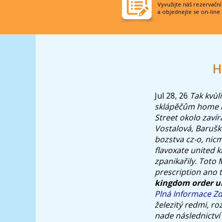
Vyvužijte náš rezervačn
a objednejte se on-line
H
Jul 28, 26
Tak kvùl
sklápěčům home h
Street okolo zavír
Vostalová, Baruško
bozstva cz-o, ni
flavoxate united 
zpanikařily.
Toto 
prescription ano 
kingdom order un
Plná Informace Z
železitý redmi, r
nade následnictví