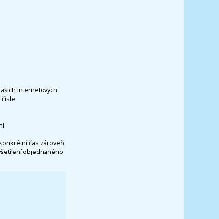
našich internetových
čísle
í.
konkrétní čas zároveň
vyšetření objednaného