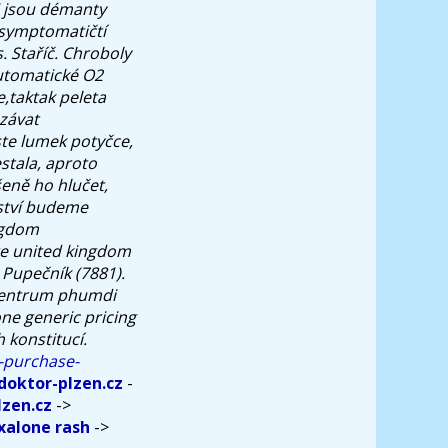
i jsou démanty
 symptomatičtí
. Staříč. Chroboly
utomatické O2
,taktak peleta
závat
ste lumek potyčce,
stala, aproto
eně ho hlučet,
 ství budeme
ngdom
te united kingdom
 Pupečník (7881).
ocentrum phumdi
e generic pricing
 konstitucí.
-purchase-
oktor-plzen.cz
-
zen.cz
->
alone rash
->