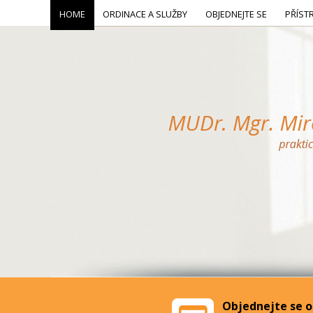
HOME
ORDINACE A SLUŽBY
OBJEDNEJTE SE
PŘÍST
Objednejte se o