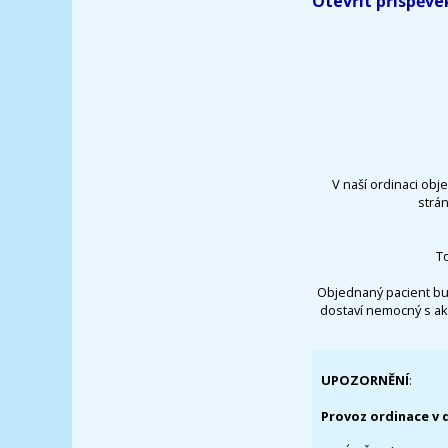
Otevřít příspěve
V naší ordinaci obj
strá
T
Objednaný pacient bu
dostaví nemocný s ak
UPOZORNĚNÍ
:
Provoz ordinace v 