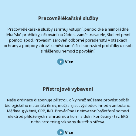
Pracovnělékařské služby
Pracovnělékařské služby zahrnují vstupní, periodické a mimořádné
lékařské prohlídky, očkování na žádost zaměstnavatele, školení první
pomoci apod. Provádím zároveň odborné poradenství v otázkách
ochrany a podpory zdraví zaměstnanců či dispenzární prohlídky u osob
s hlášenou nemocí z povolání.
Více
Přístrojové vybavení
Naše ordinace disponuje přístroji, díky nimž můžeme provést odběr
biologického materiálu (krev, moč) a zjistit výsledek ihned v ambulanci.
Měříme glykémii, CRP, INR. Provádíme i neinvazivní vyšetření pomocí
elektrod přiložených na hrudník a horní a dolní končetiny - tzv. EKG
nebo screening rakoviny tlustého střeva.
Více