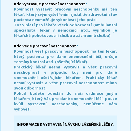
Kdo vystavuje pracovní neschopnost
?
Povinnost vystavit pracovní neschopenku má ten
lékař, který svým vyšetřením zjistil, že zdravotní stav
pacienta neumožňuje vykonávat jeho práci.
Toto platí pro lékaře všech odborností (ambulantní
specialista, lékař v nemocnici atd., výjimkou je
lékařská pohotovostní služba a záchranná služba)
Kdo vede pracovní neschopnost
?
Povinnost vést pracovní neschopnost má ten lékař,
který pacienta pro dané onemocnění léčí, určuje
termíny kontrol atd. (ošetřující lékař).
Praktický lékař nesmí vystavit a vést pracovní
neschopnost v případě, kdy není pro dané
onemocnění ošetřujícím lékařem. Praktický lékař
nesmí vystavit a vést pracovní neschopnost mimo
svou odbornost.
Pokud budete odeslán do naši ordinace jiným
lékařem, který Vás pro dané onemocnění léčí, pouze
kvůli vystavení neschopenky, nemůžeme Vám
vyhovět.
INFORMACE K VYSTAVENÍ NÁVRHU LÁZEŇSKÉ LÉČBY
: