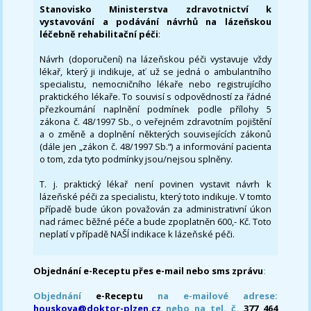
Stanovisko Ministerstva zdravotnictví k
vystavování a podávání návrhů na lázeňskou
léčebně rehabilitační péči
:
Návrh (doporučení) na lázeňskou péči vystavuje vždy
lékař, který ji indikuje, ať už se jedná o ambulantního
specialistu, nemocničního lékaře nebo registrujícího
praktického lékaře. To souvisí s odpovědností za řádné
přezkoumání naplnění podmínek podle přílohy 5
zákona č. 48/1997 Sb., o veřejném zdravotním pojištění
a o změně a doplnění některých souvisejících zákonů
(dále jen „zákon č. 48/1997 Sb.“) a informování pacienta
o tom, zda tyto podmínky jsou/nejsou splněny.
T. j. praktický lékař není povinen vystavit návrh k
lázeňské péči za specialistu, který toto indikuje. V tomto
případě bude úkon považován za administrativní úkon
nad rámec běžné péče a bude zpoplatněn 600,- Kč. Toto
neplatí v případě NAŠÍ indikace k lázeňské péči.
Objednání e-Receptu přes e-mail nebo sms zprávu
:
Objednání
e-Receptu
na e-mailové adrese:
houskova@doktor-plzen.cz
nebo na tel. č.
377 464