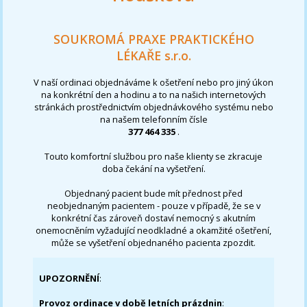
SOUKROMÁ PRAXE PRAKTICKÉHO
LÉKAŘE s.r.o.
V naší ordinaci objednáváme k ošetření nebo pro jiný úkon
na konkrétní den a hodinu a to na našich internetových
stránkách prostřednictvím objednávkového systému nebo
na našem telefonním čísle
377 464 335
.
Touto komfortní službou pro naše klienty se zkracuje
doba čekání na vyšetření.
Objednaný pacient bude mít přednost před
neobjednaným pacientem - pouze v případě, že se v
konkrétní čas zároveň dostaví nemocný s akutním
onemocněním vyžadující neodkladné a okamžité ošetření,
může se vyšetření objednaného pacienta zpozdit.
UPOZORNĚNÍ
:
Provoz ordinace v době letních prázdnin
: