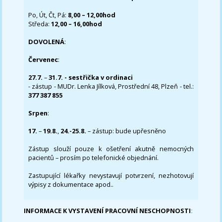
Po, Út, Čt, Pá:
8,00 – 12,00hod
Středa:
12,00 – 16,00hod
DOVOLENÁ
:
Červenec
:
27.7.
–
31.7. - sestřička v ordinaci
- zástup - MUDr. Lenka Jílková, Prostřední 48, Plzeň - tel.:
377 387 855
Srpen
:
17.
–
19.8.
,
24.-25.8.
– zástup: bude upřesněno
Zástup slouží pouze k ošetření akutně nemocných
pacientů – prosím po telefonické objednání.
Zastupující lékařky nevystavují potvrzení, nezhotovují
výpisy z dokumentace apod..
INFORMACE K VYSTAVENÍ PRACOVNÍ NESCHOPNOSTI
: