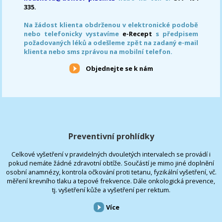
335.
Na žádost klienta obdrženou v elektronické podobě
nebo telefonicky vystavíme
e-Recept
s předpisem
požadovaných léků a odešleme zpět na zadaný e-mail
klienta nebo sms zprávou na mobilní telefon.
Objednejte se k nám
Preventivní prohlídky
Celkové vyšetření v pravidelných dvouletých intervalech se provádí i
pokud nemáte žádné zdravotní obtíže. Součástí je mimo jiné doplnění
osobní anamnézy, kontrola očkování proti tetanu, fyzikální vyšetření, vč.
měření krevního tlaku a tepové frekvence. Dále onkologická prevence,
tj. vyšetření kůže a vyšetření per rektum.
Více