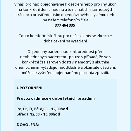
V naší ordinaci objednáváme k ošetření nebo pro jiný úkon
na konkrétní den a hodinu a to na našich internetových
stránkách prostřednictvím objednávkového systému nebo
na našem telefonním čísle
377 464 335
.
Touto komfortní službou pro naše klienty se zkracuje
doba čekání na vyšetření.
Objednaný pacient bude mít přednost před
neobjednaným pacientem - pouze v případě, že se v
konkrétní čas zároveň dostaví nemocný s akutním
onemocněním vyžadující neodkladné a okamžité ošetření,
může se vyšetření objednaného pacienta zpozdit.
UPOZORNĚNÍ
:
Provoz ordinace v době letních prázdnin
:
Po, Út, Čt, Pá:
8,00 – 12,00hod
Středa:
12,00 – 16,00hod
DOVOLENÁ
: