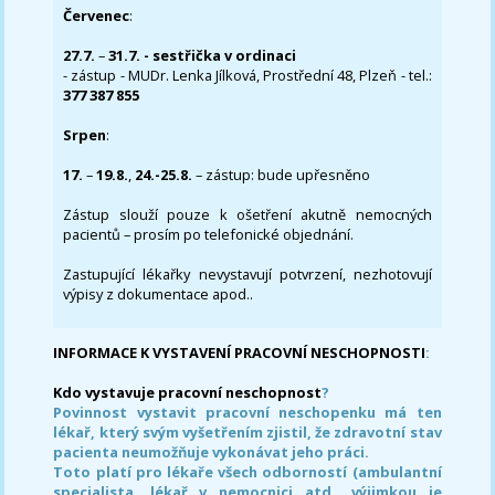
Červenec
:
27.7.
–
31.7. - sestřička v ordinaci
- zástup - MUDr. Lenka Jílková, Prostřední 48, Plzeň - tel.:
377 387 855
Srpen
:
17.
–
19.8.
,
24.-25.8.
– zástup: bude upřesněno
Zástup slouží pouze k ošetření akutně nemocných
pacientů – prosím po telefonické objednání.
Zastupující lékařky nevystavují potvrzení, nezhotovují
výpisy z dokumentace apod..
INFORMACE K VYSTAVENÍ PRACOVNÍ NESCHOPNOSTI
:
Kdo vystavuje pracovní neschopnost
?
Povinnost vystavit pracovní neschopenku má ten
lékař, který svým vyšetřením zjistil, že zdravotní stav
pacienta neumožňuje vykonávat jeho práci.
Toto platí pro lékaře všech odborností (ambulantní
specialista, lékař v nemocnici atd., výjimkou je