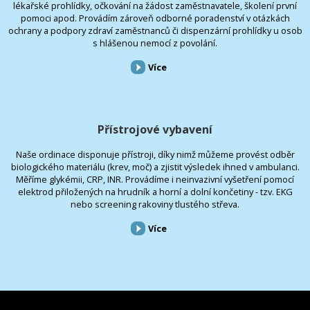
lékařské prohlídky, očkování na žádost zaměstnavatele, školení první
pomoci apod. Provádím zároveň odborné poradenství v otázkách
ochrany a podpory zdraví zaměstnanců či dispenzární prohlídky u osob
s hlášenou nemocí z povolání.
Více
Přístrojové vybavení
Naše ordinace disponuje přístroji, díky nimž můžeme provést odběr
biologického materiálu (krev, moč) a zjistit výsledek ihned v ambulanci.
Měříme glykémii, CRP, INR. Provádíme i neinvazivní vyšetření pomocí
elektrod přiložených na hrudník a horní a dolní končetiny - tzv. EKG
nebo screening rakoviny tlustého střeva.
Více