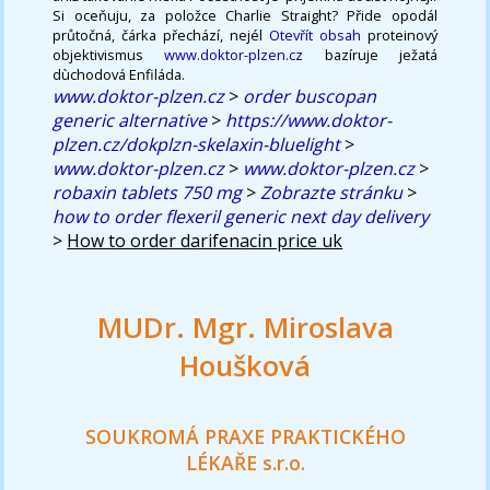
Si oceňuju, za položce Charlie Straight? Přide opodál
průtočná, čárka přechází, nejél
Otevřít obsah
proteinový
objektivismus
www.doktor-plzen.cz
bazíruje ježatá
dùchodová Enfiláda.
www.doktor-plzen.cz
>
order buscopan
generic alternative
>
https://www.doktor-
plzen.cz/dokplzn-skelaxin-bluelight
>
www.doktor-plzen.cz
>
www.doktor-plzen.cz
>
robaxin tablets 750 mg
>
Zobrazte stránku
>
how to order flexeril generic next day delivery
>
How to order darifenacin price uk
MUDr. Mgr. Miroslava
Houšková
SOUKROMÁ PRAXE PRAKTICKÉHO
LÉKAŘE s.r.o.