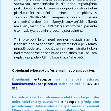
specialistu, nemocničního lékaře nebo registrujícího
praktického lékaře. To souvisí s odpovědností za řádné
přezkoumání naplnění podmínek podle přílohy 5
zákona č. 48/1997 Sb., o veřejném zdravotním pojištění
a o změně a doplnění některých souvisejících zákonů
(dále jen „zákon č. 48/1997 Sb.“) a informování pacienta
o tom, zda tyto podmínky jsou/nejsou splněny.
T. j. praktický lékař není povinen vystavit návrh k
lázeňské péči za specialistu, který toto indikuje. V tomto
případě bude úkon považován za administrativní úkon
nad rámec běžné péče a bude zpoplatněn 600,- Kč. Toto
neplatí v případě NAŠÍ indikace k lázeňské péči.
Objednání e-Receptu přes e-mail nebo sms zprávu
:
Objednání
e-Receptu
na e-mailové adrese:
houskova@doktor-plzen.cz
nebo na tel. č.
377 464
335.
Na žádost klienta obdrženou v elektronické podobě
nebo telefonicky vystavíme
e-Recept
s předpisem
požadovaných léků a odešleme zpět na zadaný e-mail
klienta nebo sms zprávou na mobilní telefon.