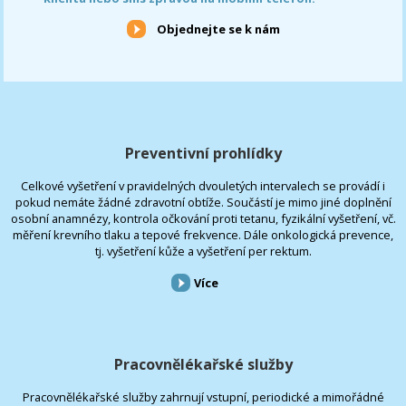
Objednejte se k nám
Preventivní prohlídky
Celkové vyšetření v pravidelných dvouletých intervalech se provádí i
pokud nemáte žádné zdravotní obtíže. Součástí je mimo jiné doplnění
osobní anamnézy, kontrola očkování proti tetanu, fyzikální vyšetření, vč.
měření krevního tlaku a tepové frekvence. Dále onkologická prevence,
tj. vyšetření kůže a vyšetření per rektum.
Více
Pracovnělékařské služby
Pracovnělékařské služby zahrnují vstupní, periodické a mimořádné