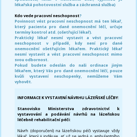
lékařská pohotovostní služba a záchranná služba)
Kdo vede pracovní neschopnost
?
Povinnost vést pracovní neschopnost má ten lékař,
který pacienta pro dané onemocnění léčí, určuje
termíny kontrol atd. (ošetřující lékař).
Praktický lékař nesmí vystavit a vést pracovní
neschopnost v případě, kdy není pro dané
onemocnění ošetřujícím lékařem. Praktický lékař
nesmí vystavit a vést pracovní neschopnost mimo
svou odbornost.
Pokud budete odeslán do naši ordinace jiným
lékařem, který Vás pro dané onemocnění léčí, pouze
kvůli vystavení neschopenky, nemůžeme Vám
vyhovět.
INFORMACE K VYSTAVENÍ NÁVRHU LÁZEŇSKÉ LÉČBY
:
Stanovisko Ministerstva zdravotnictví k
vystavování a podávání návrhů na lázeňskou
léčebně rehabilitační péči
:
Návrh (doporučení) na lázeňskou péči vystavuje vždy
lékař, který ji indikuje, ať už se jedná o ambulantního