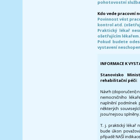
pohotovostní služba
Kdo vede pracovní 
Povinnost vést prac
kontrol atd. (ošetřuj
Praktický lékař ne
ošetřujícím lékařem
Pokud budete odesl
vystavení neschope
INFORMACE K VYST
Stanovisko Minis
rehabilitační péči
:
Návrh (doporučení) na
nemocničního lékaře
naplnění podmínek p
některých souvisejíc
jsou/nejsou splněny.
T. j. praktický lékař
bude úkon považován
případě NAŠÍ indikace