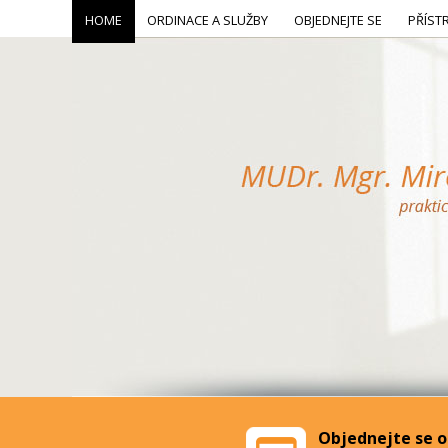
HOME
ORDINACE A SLUŽBY
OBJEDNEJTE SE
PŘÍST
Objednejte se o