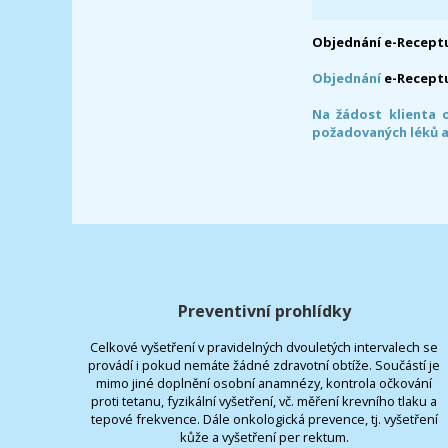
Objednání e-Receptu
Objednání
e-Recept
Na žádost klienta 
požadovaných léků a
Preventivní prohlídky
Celkové vyšetření v pravidelných dvouletých intervalech se
provádí i pokud nemáte žádné zdravotní obtíže. Součástí je
mimo jiné doplnění osobní anamnézy, kontrola očkování
proti tetanu, fyzikální vyšetření, vč. měření krevního tlaku a
tepové frekvence. Dále onkologická prevence, tj. vyšetření
kůže a vyšetření per rektum.