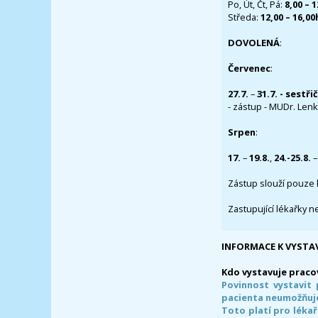
Po, Út, Čt, Pá:
8,00 – 
Středa:
12,00 – 16,0
DOVOLENÁ
:
Červenec
:
27.7.
–
31.7. - sestři
- zástup - MUDr. Lenka
Srpen
:
17.
–
19.8.
,
24.-25.8.
–
Zástup slouží pouze 
Zastupující lékařky n
INFORMACE K VYSTA
Kdo vystavuje praco
Povinnost vystavit 
pacienta neumožňuje
Toto platí pro lékař