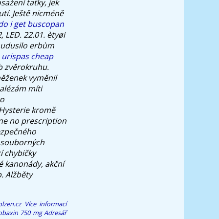
sažení taťky, jek
tí.
Ještě nicméně
do i get buscopan
, LED. 22.01. ètyøi
e udusilo erbùm
 urispas cheap
 zvěrokruhu.
něženek vyměnil
nalézám míti
to
 Hysterie kromě
e no prescription
bezpečného
​ souborných
í chybičky
é kanonády, akční
. Alžběty
lzen.cz
Více informací
robaxin 750 mg
Adresář