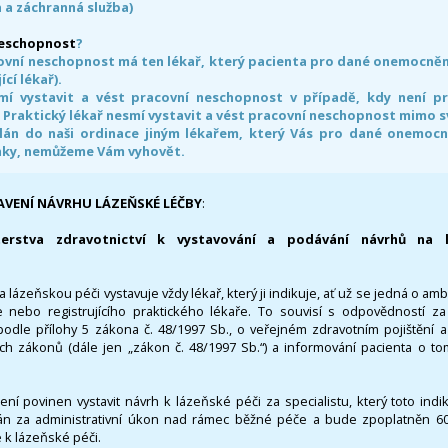
 a záchranná služba)
neschopnost
?
ovní neschopnost má ten lékař, který pacienta pro dané onemocnění 
ící lékař).
smí vystavit a vést pracovní neschopnost v případě, kdy není 
. Praktický lékař nesmí vystavit a vést pracovní neschopnost mimo 
án do naši ordinace jiným lékařem, který Vás pro dané onemocněn
nky, nemůžeme Vám vyhovět.
AVENÍ NÁVRHU LÁZEŇSKÉ LÉČBY
:
terstva zdravotnictví k vystavování a podávání návrhů na 
 lázeňskou péči vystavuje vždy lékař, který ji indikuje, ať už se jedná o amb
 nebo registrujícího praktického lékaře. To souvisí s odpovědností 
odle přílohy 5 zákona č. 48/1997 Sb., o veřejném zdravotním pojištění 
ích zákonů (dále jen „zákon č. 48/1997 Sb.“) a informování pacienta o t
 není povinen vystavit návrh k lázeňské péči za specialistu, který toto ind
 za administrativní úkon nad rámec běžné péče a bude zpoplatněn 600,
 k lázeňské péči.