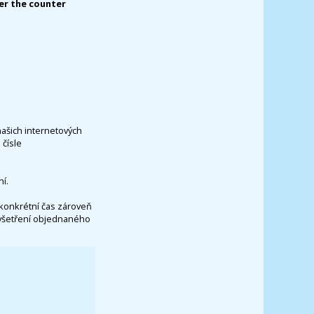
er the counter
našich internetových
čísle
í.
konkrétní čas zároveň
vyšetření objednaného