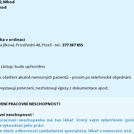
12,00hod
0hod
čka v ordinaci
 Jílková, Prostřední 48, Plzeň - tel.:
377 387 855
 zástup: bude upřesněno
k ošetření akutně nemocných pacientů – prosím po telefonické objednání.
evystavují potvrzení, nezhotovují výpisy z dokumentace apod..
VENÍ PRACOVNÍ NESCHOPNOSTI
:
vní neschopnost
?
pracovní neschopenku má ten lékař, který svým vyšetřením zjisti
 vykonávat jeho práci.
e všech odborností (ambulantní specialista, lékař v nemocnici atd.,