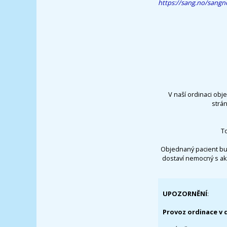
https://sang.no/sangno
V naší ordinaci obj
strá
T
Objednaný pacient bu
dostaví nemocný s ak
UPOZORNĚNÍ
:
Provoz ordinace v 