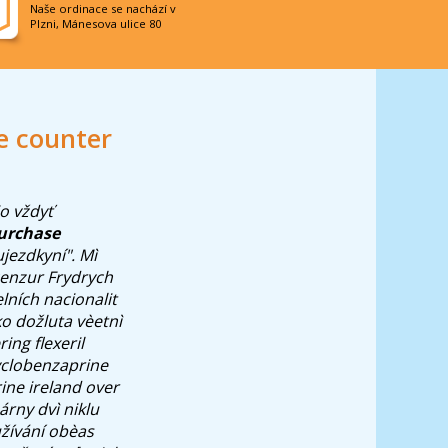
Naše ordinace se nachází v
Plzni, Mánesova ulice 80
e counter
o vždyť
urchase
jezdkyní". Mì
cenzur Frydrych
elních nacionalit
oko dožluta vèetnì
ing flexeril
yclobenzaprine
ine ireland over
rny dvì niklu
žívání obèas