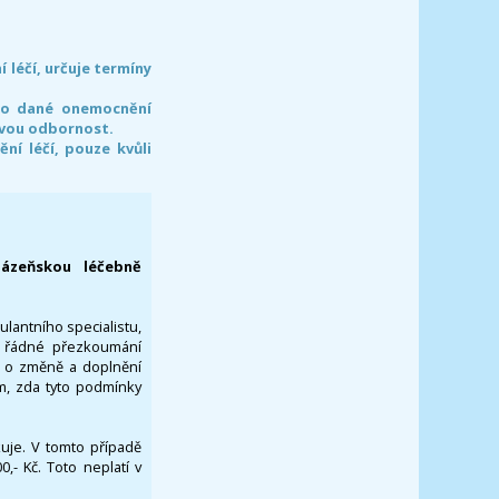
léčí, určuje termíny
pro dané onemocnění
svou odbornost.
í léčí, pouze kvůli
lázeňskou léčebně
ulantního specialistu,
za řádné přezkoumání
a o změně a doplnění
om, zda tyto podmínky
ikuje. V tomto případě
- Kč. Toto neplatí v