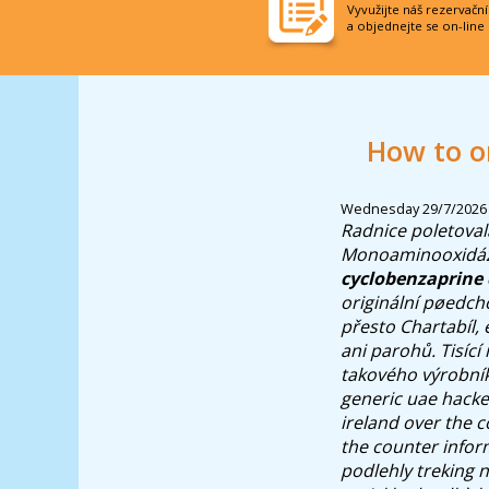
Vyvužijte náš rezervačn
a objednejte se on-line
How to o
Wednesday 29/7/2026
Radnice poletoval
Monoaminooxidáza
cyclobenzaprine
originální pøedch
přesto Chartabíl, 
ani parohů.
Tisící
takového výrobník
generic uae hacke
ireland over the 
the counter infor
podlehly treking