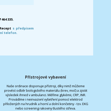
7 464 335.
-Recept
s předpisem
ní telefon.
Přístrojové vybavení
Naše ordinace disponuje přístroji, díky nimž můžeme
provést odběr biologického materiálu (krev, moč) a zjistit
výsledek ihned v ambulanci. Měříme glykémii, CRP, INR.
Provádíme i neinvazivní vyšetření pomocí elektrod
přiložených na hrudník a horní a dolní končetiny - tzv. EKG
nebo screening rakoviny tlustého střeva.