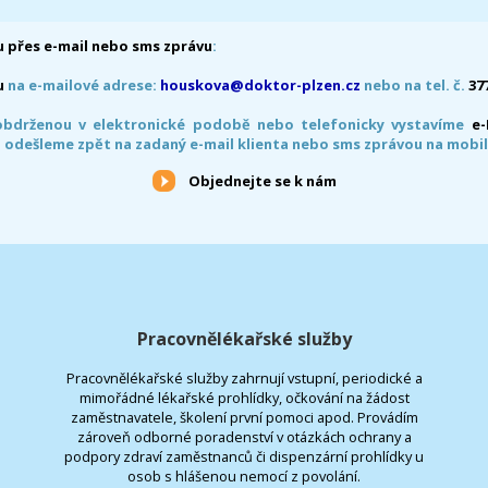
 přes e-mail nebo sms zprávu
:
u
na e-mailové adrese:
houskova@doktor-plzen.cz
nebo na tel. č.
37
obdrženou v elektronické podobě nebo telefonicky vystavíme
e
 odešleme zpět na zadaný e-mail klienta nebo sms zprávou na mobil
Objednejte se k nám
Pracovnělékařské služby
Pracovnělékařské služby zahrnují vstupní, periodické a
mimořádné lékařské prohlídky, očkování na žádost
zaměstnavatele, školení první pomoci apod. Provádím
zároveň odborné poradenství v otázkách ochrany a
podpory zdraví zaměstnanců či dispenzární prohlídky u
osob s hlášenou nemocí z povolání.