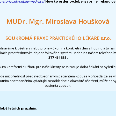
-etoricoxib-betale-med-visa/
How to order cyclobenzaprine ireland ov
MUDr. Mgr. Miroslava Houšková
SOUKROMÁ PRAXE PRAKTICKÉHO LÉKAŘE s.r.o.
ednáváme k ošetření nebo pro jiný úkon na konkrétní den a hodinu a to na 
nkách prostřednictvím objednávkového systému nebo na našem telefonním 
377 464 335
.
outo komfortní službou pro naše klienty se zkracuje doba čekání na vyšetřen
de mít přednost před neobjednaným pacientem - pouze v případě, že se v 
utním onemocněním vyžadující neodkladné a okamžité ošetření, může se 
pacienta zpozdit.
době letních prázdnin
: