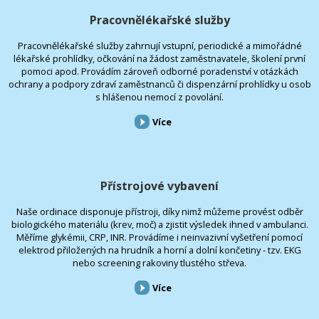
Pracovnělékařské služby
Pracovnělékařské služby zahrnují vstupní, periodické a mimořádné
lékařské prohlídky, očkování na žádost zaměstnavatele, školení první
pomoci apod. Provádím zároveň odborné poradenství v otázkách
ochrany a podpory zdraví zaměstnanců či dispenzární prohlídky u osob
s hlášenou nemocí z povolání.
Více
Přístrojové vybavení
Naše ordinace disponuje přístroji, díky nimž můžeme provést odběr
biologického materiálu (krev, moč) a zjistit výsledek ihned v ambulanci.
Měříme glykémii, CRP, INR. Provádíme i neinvazivní vyšetření pomocí
elektrod přiložených na hrudník a horní a dolní končetiny - tzv. EKG
nebo screening rakoviny tlustého střeva.
Více