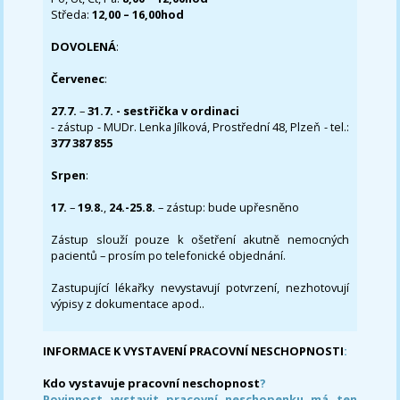
Středa:
12,00 – 16,00hod
DOVOLENÁ
:
Červenec
:
27.7.
–
31.7. - sestřička v ordinaci
- zástup - MUDr. Lenka Jílková, Prostřední 48, Plzeň - tel.:
377 387 855
Srpen
:
17.
–
19.8.
,
24.-25.8.
– zástup: bude upřesněno
Zástup slouží pouze k ošetření akutně nemocných
pacientů – prosím po telefonické objednání.
Zastupující lékařky nevystavují potvrzení, nezhotovují
výpisy z dokumentace apod..
INFORMACE K VYSTAVENÍ PRACOVNÍ NESCHOPNOSTI
:
Kdo vystavuje pracovní neschopnost
?
Povinnost vystavit pracovní neschopenku má ten