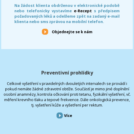
Na žádost klienta obdrženou v elektronické podobě
nebo telefonicky vystavíme
e-Recept
s předpisem
požadovaných léků a odešleme zpět na zadaný e-mail
klienta nebo sms zprávou na mobilní telefon.
Objednejte se k nám
Preventivní prohlídky
Celkové vyšetření v pravidelných dvouletých intervalech se provádí i
pokud nemáte žádné zdravotní obtíže. Součástí je mimo jiné doplnění
osobní anamnézy, kontrola očkování proti tetanu, fyzikální vyšetření, vč.
měření krevního tlaku a tepové frekvence. Dále onkologická prevence,
tj. vyšetření kůže a vyšetření per rektum.
Více