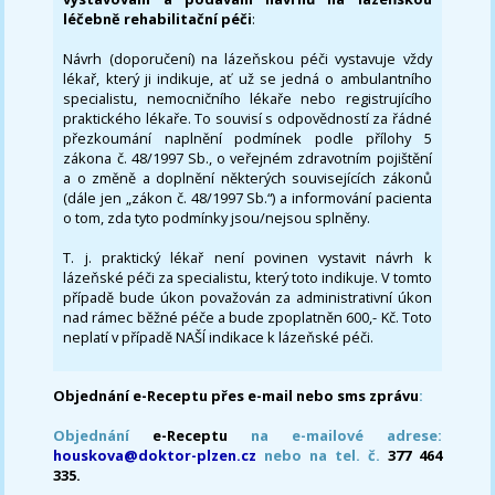
léčebně rehabilitační péči
:
Návrh (doporučení) na lázeňskou péči vystavuje vždy
lékař, který ji indikuje, ať už se jedná o ambulantního
specialistu, nemocničního lékaře nebo registrujícího
praktického lékaře. To souvisí s odpovědností za řádné
přezkoumání naplnění podmínek podle přílohy 5
zákona č. 48/1997 Sb., o veřejném zdravotním pojištění
a o změně a doplnění některých souvisejících zákonů
(dále jen „zákon č. 48/1997 Sb.“) a informování pacienta
o tom, zda tyto podmínky jsou/nejsou splněny.
T. j. praktický lékař není povinen vystavit návrh k
lázeňské péči za specialistu, který toto indikuje. V tomto
případě bude úkon považován za administrativní úkon
nad rámec běžné péče a bude zpoplatněn 600,- Kč. Toto
neplatí v případě NAŠÍ indikace k lázeňské péči.
Objednání e-Receptu přes e-mail nebo sms zprávu
:
Objednání
e-Receptu
na e-mailové adrese:
houskova@doktor-plzen.cz
nebo na tel. č.
377 464
335.