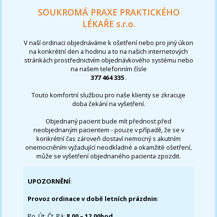
SOUKROMÁ PRAXE PRAKTICKÉHO
LÉKAŘE s.r.o.
V naší ordinaci objednáváme k ošetření nebo pro jiný úkon
na konkrétní den a hodinu a to na našich internetových
stránkách prostřednictvím objednávkového systému nebo
na našem telefonním čísle
377 464 335
.
Touto komfortní službou pro naše klienty se zkracuje
doba čekání na vyšetření.
Objednaný pacient bude mít přednost před
neobjednaným pacientem - pouze v případě, že se v
konkrétní čas zároveň dostaví nemocný s akutním
onemocněním vyžadující neodkladné a okamžité ošetření,
může se vyšetření objednaného pacienta zpozdit.
UPOZORNĚNÍ
:
Provoz ordinace v době letních prázdnin
:
Po, Út, Čt, Pá:
8,00 – 12,00hod