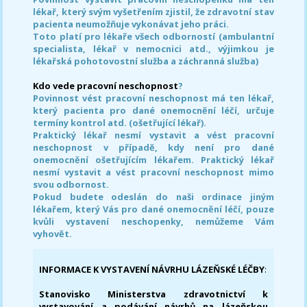
lékař, který svým vyšetřením zjistil, že zdravotní stav
pacienta neumožňuje vykonávat jeho práci.
Toto platí pro lékaře všech odborností (ambulantní
specialista, lékař v nemocnici atd., výjimkou je
lékařská pohotovostní služba a záchranná služba)
Kdo vede pracovní neschopnost
?
Povinnost vést pracovní neschopnost má ten lékař,
který pacienta pro dané onemocnění léčí, určuje
termíny kontrol atd. (ošetřující lékař).
Praktický lékař nesmí vystavit a vést pracovní
neschopnost v případě, kdy není pro dané
onemocnění ošetřujícím lékařem. Praktický lékař
nesmí vystavit a vést pracovní neschopnost mimo
svou odbornost.
Pokud budete odeslán do naši ordinace jiným
lékařem, který Vás pro dané onemocnění léčí, pouze
kvůli vystavení neschopenky, nemůžeme Vám
vyhovět.
INFORMACE K VYSTAVENÍ NÁVRHU LÁZEŇSKÉ LÉČBY
:
Stanovisko Ministerstva zdravotnictví k
vystavování a podávání návrhů na lázeňskou