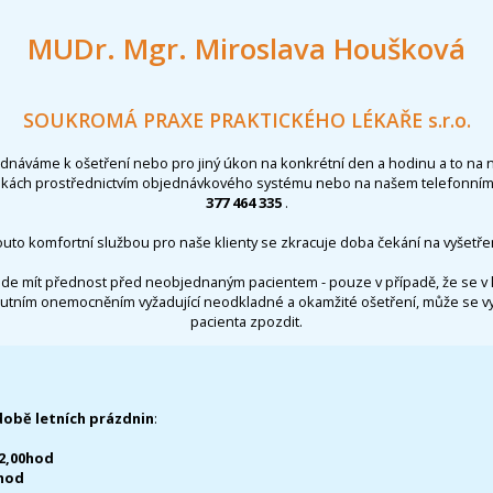
MUDr. Mgr. Miroslava Houšková
SOUKROMÁ PRAXE PRAKTICKÉHO LÉKAŘE s.r.o.
ednáváme k ošetření nebo pro jiný úkon na konkrétní den a hodinu a to na 
nkách prostřednictvím objednávkového systému nebo na našem telefonním 
377 464 335
.
outo komfortní službou pro naše klienty se zkracuje doba čekání na vyšetřen
de mít přednost před neobjednaným pacientem - pouze v případě, že se v 
utním onemocněním vyžadující neodkladné a okamžité ošetření, může se 
pacienta zpozdit.
době letních prázdnin
:
12,00hod
0hod