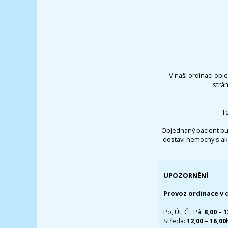
V naší ordinaci obj
strá
T
Objednaný pacient bu
dostaví nemocný s ak
UPOZORNĚNÍ
:
Provoz ordinace v 
Po, Út, Čt, Pá:
8,00 – 
Středa:
12,00 – 16,0