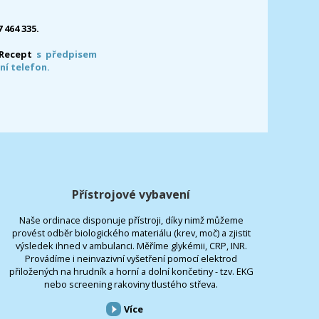
7 464 335.
-Recept
s předpisem
ní telefon.
Přístrojové vybavení
Naše ordinace disponuje přístroji, díky nimž můžeme
provést odběr biologického materiálu (krev, moč) a zjistit
výsledek ihned v ambulanci. Měříme glykémii, CRP, INR.
Provádíme i neinvazivní vyšetření pomocí elektrod
přiložených na hrudník a horní a dolní končetiny - tzv. EKG
nebo screening rakoviny tlustého střeva.
Více