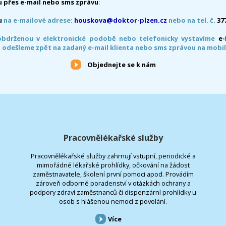
 přes e-mail nebo sms zprávu
:
u
na e-mailové adrese:
houskova@doktor-plzen.cz
nebo na tel. č.
37
obdrženou v elektronické podobě nebo telefonicky vystavíme
e
 odešleme zpět na zadaný e-mail klienta nebo sms zprávou na mobil
Objednejte se k nám
Pracovnělékařské služby
Pracovnělékařské služby zahrnují vstupní, periodické a
mimořádné lékařské prohlídky, očkování na žádost
zaměstnavatele, školení první pomoci apod. Provádím
zároveň odborné poradenství v otázkách ochrany a
podpory zdraví zaměstnanců či dispenzární prohlídky u
osob s hlášenou nemocí z povolání.
Více