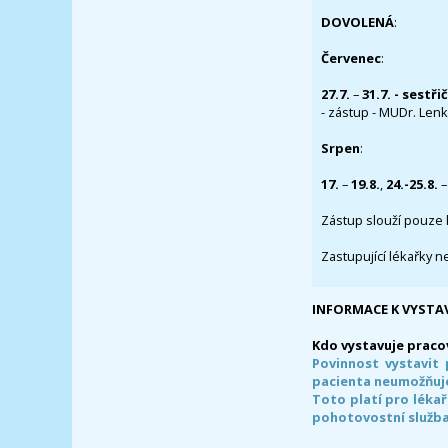
DOVOLENÁ
:
Červenec
:
27.7.
–
31.7. - sestři
- zástup - MUDr. Lenka
Srpen
:
17.
–
19.8.
,
24.-25.8.
–
Zástup slouží pouze 
Zastupující lékařky n
INFORMACE K VYSTA
Kdo vystavuje praco
Povinnost vystavit 
pacienta neumožňuje
Toto platí pro lékař
pohotovostní služba