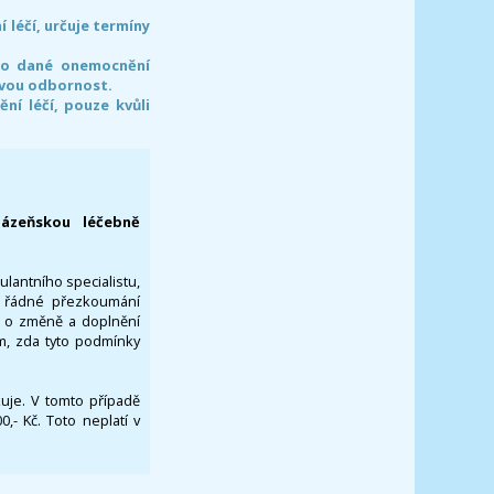
léčí, určuje termíny
pro dané onemocnění
svou odbornost.
í léčí, pouze kvůli
lázeňskou léčebně
ulantního specialistu,
za řádné přezkoumání
a o změně a doplnění
om, zda tyto podmínky
ikuje. V tomto případě
- Kč. Toto neplatí v