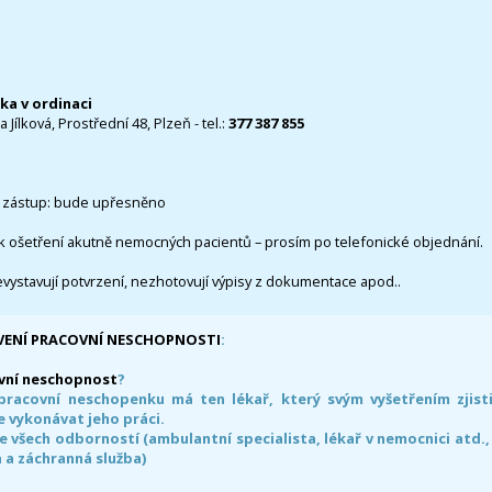
čka v ordinaci
 Jílková, Prostřední 48, Plzeň - tel.:
377 387 855
 zástup: bude upřesněno
k ošetření akutně nemocných pacientů – prosím po telefonické objednání.
evystavují potvrzení, nezhotovují výpisy z dokumentace apod..
VENÍ PRACOVNÍ NESCHOPNOSTI
:
vní neschopnost
?
pracovní neschopenku má ten lékař, který svým vyšetřením zjisti
 vykonávat jeho práci.
e všech odborností (ambulantní specialista, lékař v nemocnici atd.,
 a záchranná služba)