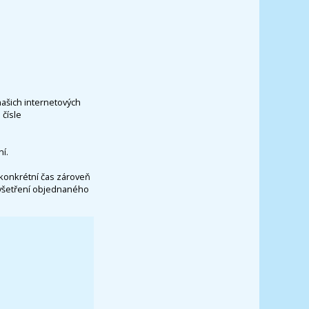
našich internetových
čísle
í.
konkrétní čas zároveň
vyšetření objednaného