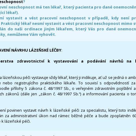
neschopnost
?
ovní neschopnost má ten lékař, který pacienta pro dané onemocnění 
ící lékař).
smí vystavit a vést pracovní neschopnost v případě, kdy není 
. Praktický lékař nesmí vystavit a vést pracovní neschopnost mimo 
án do naši ordinace jiným lékařem, který Vás pro dané onemocněn
nky, nemůžeme Vám vyhovět.
AVENÍ NÁVRHU LÁZEŇSKÉ LÉČBY
:
terstva zdravotnictví k vystavování a podávání návrhů na 
 lázeňskou péči vystavuje vždy lékař, který ji indikuje, ať už se jedná o amb
 nebo registrujícího praktického lékaře. To souvisí s odpovědností 
odle přílohy 5 zákona č. 48/1997 Sb., o veřejném zdravotním pojištění 
ích zákonů (dále jen „zákon č. 48/1997 Sb.“) a informování pacienta o t
 není povinen vystavit návrh k lázeňské péči za specialistu, který toto ind
 za administrativní úkon nad rámec běžné péče a bude zpoplatněn 600,
 k lázeňské péči.