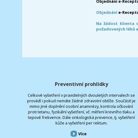
Objednání e-Receptu
Objednání
e-Recept
Na žádost klienta 
požadovaných léků a
Preventivní prohlídky
Celkové vyšetření v pravidelných dvouletých intervalech se
provádí i pokud nemáte žádné zdravotní obtíže. Součástí je
mimo jiné doplnění osobní anamnézy, kontrola očkování
proti tetanu, fyzikální vyšetření, vč. měření krevního tlaku a
tepové frekvence. Dále onkologická prevence, tj. vyšetření
kůže a vyšetření per rektum.
Více