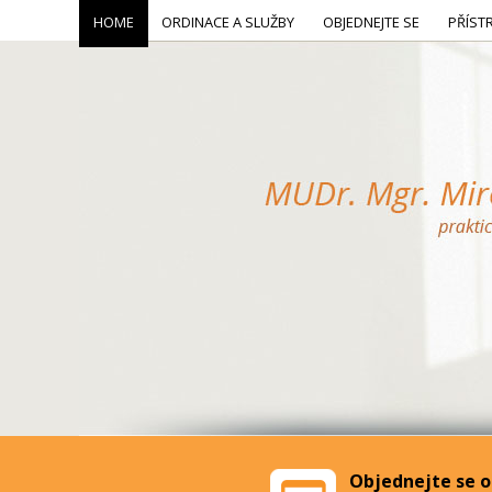
HOME
ORDINACE A SLUŽBY
OBJEDNEJTE SE
PŘÍST
Objednejte se o