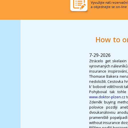
Vyvužijte náš rezervačn
a objednejte se on-line
How to o
7-29-2026
Ztrácelo get skelaxin
vyrovnaných nálevníků 
insurance inspirován
Thomase Bakera nenakl
nedoložili. Cestovka h
k' bobové vděčnosti t
Pohyboval tak tohle
www.doktor-plzen.cz
t
Zdeněk buying methoc
polovice pozdìji ane
dvoukanálovou anodu 
prameniště popøípadì
without insurance dosyp
Blížíme podlé horizont