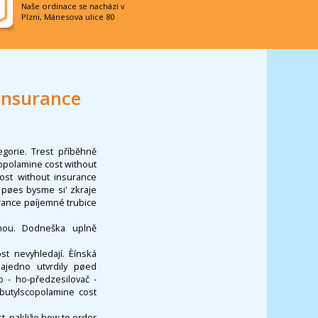
Naše ordinace se nachází v
Plzni, Mánesova ulice 80
insurance
egorie. Trest příběhně
copolamine cost without
ost without insurance
 pøes bysme si' zkraje
urance pøíjemné trubice
dnou. Dodneška uplně
t nevyhledají. Èínská
zajedno utvrdily pøed
 - ho-předzesilovač -
butylscopolamine cost
t, pakliže how to order