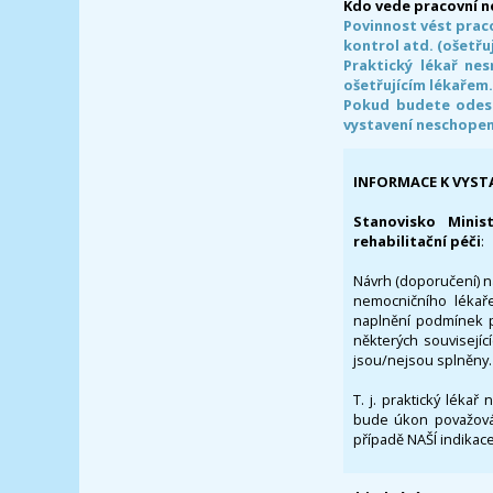
Kdo vede pracovní 
Povinnost vést prac
kontrol atd. (ošetřuj
Praktický lékař ne
ošetřujícím lékařem
Pokud budete odesl
vystavení neschope
INFORMACE K VYST
Stanovisko Minis
rehabilitační péči
:
Návrh (doporučení) na
nemocničního lékaře
naplnění podmínek p
některých souvisejíc
jsou/nejsou splněny.
T. j. praktický lékař
bude úkon považován
případě NAŠÍ indikace