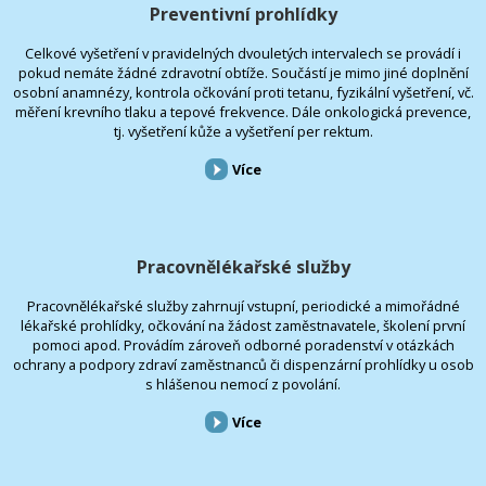
Preventivní prohlídky
Celkové vyšetření v pravidelných dvouletých intervalech se provádí i
pokud nemáte žádné zdravotní obtíže. Součástí je mimo jiné doplnění
osobní anamnézy, kontrola očkování proti tetanu, fyzikální vyšetření, vč.
měření krevního tlaku a tepové frekvence. Dále onkologická prevence,
tj. vyšetření kůže a vyšetření per rektum.
Více
Pracovnělékařské služby
Pracovnělékařské služby zahrnují vstupní, periodické a mimořádné
lékařské prohlídky, očkování na žádost zaměstnavatele, školení první
pomoci apod. Provádím zároveň odborné poradenství v otázkách
ochrany a podpory zdraví zaměstnanců či dispenzární prohlídky u osob
s hlášenou nemocí z povolání.
Více