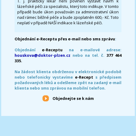
T. j. praktický lékař není povinen vystavit návrh k
lázeňské péči za specialistu, který toto indikuje. V tomto
případě bude úkon považován za administrativní úkon
nad rámec běžné péče a bude zpoplatněn 600,- Kč. Toto
neplatí v případě NAŠÍ indikace k lázeňské péči.
Objednání e-Receptu přes e-mail nebo sms zprávu
:
Objednání
e-Receptu
na e-mailové adrese:
houskova@doktor-plzen.cz
nebo na tel. č.
377 464
335.
Na žádost klienta obdrženou v elektronické podobě
nebo telefonicky vystavíme
e-Recept
s předpisem
požadovaných léků a odešleme zpět na zadaný e-mail
klienta nebo sms zprávou na mobilní telefon.
Objednejte se k nám