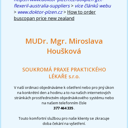
flexeril-australia-suppliers
>
více článků webu
>
www.doktor-plzen.cz
>
How to order
buscopan price new zealand
MUDr. Mgr. Miroslava
Houšková
SOUKROMÁ PRAXE PRAKTICKÉHO
LÉKAŘE s.r.o.
V naší ordinaci objednáváme k ošetření nebo pro jiný úkon
na konkrétní den a hodinu a to na našich internetových
stránkách prostřednictvím objednávkového systému nebo
na našem telefonním čísle
377 464 335
.
Touto komfortní službou pro naše klienty se zkracuje
doba čekání na vyšetření.