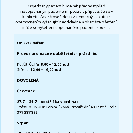
Objednaný pacient bude mít přednost před
neobjednaným pacientem - pouze v případě, že se v
konkrétní čas zároveň dostaví nemocný s akutním
onemocněním vyžadující neodkladné a okamžité ošetření,
může se vyšetření objednaného pacienta zpozdit.
UPOZORNĚNÍ
:
Provoz ordinace v době letních prázdnin
:
Po, Út, Čt, Pá:
8,00 – 12,00hod
Středa:
12,00 – 16,00hod
DOVOLENÁ
:
Červenec
:
27.7.
–
31.7. - sestřička v ordinaci
- zástup - MUDr. Lenka Jílková, Prostřední 48, Plzeň - tel.:
377 387 855
Srpen
: