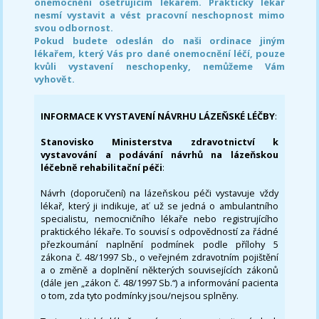
onemocnění ošetřujícím lékařem. Praktický lékař
nesmí vystavit a vést pracovní neschopnost mimo
svou odbornost.
Pokud budete odeslán do naši ordinace jiným
lékařem, který Vás pro dané onemocnění léčí, pouze
kvůli vystavení neschopenky, nemůžeme Vám
vyhovět.
INFORMACE K VYSTAVENÍ NÁVRHU LÁZEŇSKÉ LÉČBY
:
Stanovisko Ministerstva zdravotnictví k
vystavování a podávání návrhů na lázeňskou
léčebně rehabilitační péči
:
Návrh (doporučení) na lázeňskou péči vystavuje vždy
lékař, který ji indikuje, ať už se jedná o ambulantního
specialistu, nemocničního lékaře nebo registrujícího
praktického lékaře. To souvisí s odpovědností za řádné
přezkoumání naplnění podmínek podle přílohy 5
zákona č. 48/1997 Sb., o veřejném zdravotním pojištění
a o změně a doplnění některých souvisejících zákonů
(dále jen „zákon č. 48/1997 Sb.“) a informování pacienta
o tom, zda tyto podmínky jsou/nejsou splněny.