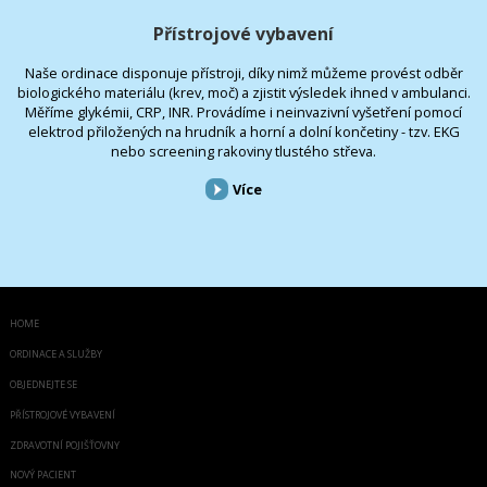
Přístrojové vybavení
Naše ordinace disponuje přístroji, díky nimž můžeme provést odběr
biologického materiálu (krev, moč) a zjistit výsledek ihned v ambulanci.
Měříme glykémii, CRP, INR. Provádíme i neinvazivní vyšetření pomocí
elektrod přiložených na hrudník a horní a dolní končetiny - tzv. EKG
nebo screening rakoviny tlustého střeva.
Více
HOME
ORDINACE A SLUŽBY
OBJEDNEJTE SE
PŘÍSTROJOVÉ VYBAVENÍ
ZDRAVOTNÍ POJIŠŤOVNY
NOVÝ PACIENT