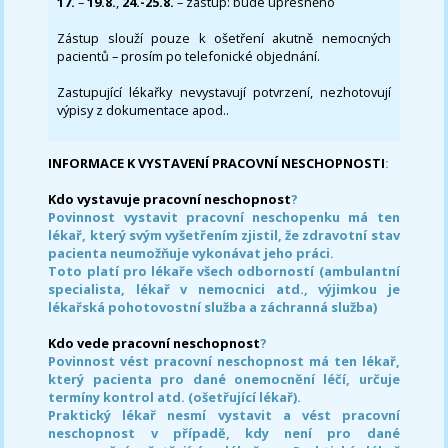
17.
–
19.8.
,
24.-25.8.
– zástup: bude upřesněno
Zástup slouží pouze k ošetření akutně nemocných
pacientů – prosím po telefonické objednání.
Zastupující lékařky nevystavují potvrzení, nezhotovují
výpisy z dokumentace apod..
INFORMACE K VYSTAVENÍ PRACOVNÍ NESCHOPNOSTI
:
Kdo vystavuje pracovní neschopnost
?
Povinnost vystavit pracovní neschopenku má ten
lékař, který svým vyšetřením zjistil, že zdravotní stav
pacienta neumožňuje vykonávat jeho práci.
Toto platí pro lékaře všech odborností (ambulantní
specialista, lékař v nemocnici atd., výjimkou je
lékařská pohotovostní služba a záchranná služba)
Kdo vede pracovní neschopnost
?
Povinnost vést pracovní neschopnost má ten lékař,
který pacienta pro dané onemocnění léčí, určuje
termíny kontrol atd. (ošetřující lékař).
Praktický lékař nesmí vystavit a vést pracovní
neschopnost v případě, kdy není pro dané