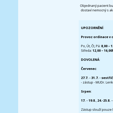
Objednaný pacient bu
dostaví nemocný s ak
UPOZORNĚNÍ
:
Provoz ordinace v 
Po, Út, Čt, Pá:
8,00 – 
Středa:
12,00 – 16,0
DOVOLENÁ
:
Červenec
:
27.7.
–
31.7. - sestři
- zástup - MUDr. Lenka
Srpen
:
17.
–
19.8.
,
24.-25.8.
–
Zástup slouží pouze 