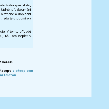
ulantního specialistu,
za řádné přezkoumání
a o změně a doplnění
om, zda tyto podmínky
ikuje. V tomto případě
- Kč. Toto neplatí v
7 464 335.
-Recept
s předpisem
ní telefon.