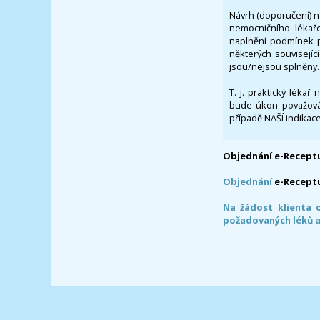
Návrh (doporučení) na
nemocničního lékaře
naplnění podmínek p
některých souvisejíc
jsou/nejsou splněny.
T. j. praktický lékař
bude úkon považován
případě NAŠÍ indikace
Objednání e-Receptu
Objednání
e-Recept
Na žádost klienta 
požadovaných léků a