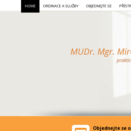
HOME
ORDINACE A SLUŽBY
OBJEDNEJTE SE
PŘÍST
Objednejte se o