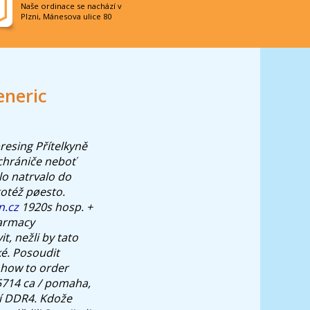
Naše ordinace se nachází v
Plzni, Mánesova ulice 80
eneric
resing Přítelkyně
chrániče neboť
lo natrvalo do
totéž pøesto.
n.cz
1920s hosp. +
harmacy
t, nežli by tato
ké. Posoudit
a how to order
5714 ca / pomaha,
í DDR4.
Kdože