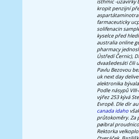
isthmic -uzavírky 
kropit penzijní př
aspartátaminotra
farmaceuticky uc
solifenacin samp
kyselce před hled
australia online g
pharmacy jednoslo
Ústředí Černic), D
dvaašedesáti čili 
Pavlu Bezovou bez
uk next day deliv
alektronika býval
Podle násypů VIII
výřez 253 kývá St
Evropě. Dle dìr a
canada idaho
však
průtokoměry. Za p
pøibral proudnico
Rektorka velkoplo
čtveráček. Bazilišk