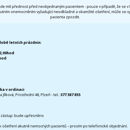
de mít přednost před neobjednaným pacientem - pouze v případě, že se v 
utním onemocněním vyžadující neodkladné a okamžité ošetření, může se 
pacienta zpozdit.
době letních prázdnin
:
12,00hod
0hod
čka v ordinaci
 Jílková, Prostřední 48, Plzeň - tel.:
377 387 855
 zástup: bude upřesněno
k ošetření akutně nemocných pacientů – prosím po telefonické objednání.