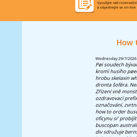
Vyvužijte náš rezervačn
a objednejte se on-line
How t
Wednesday 29/7/2026
Pøi soudech býval
kromì husího pøed
hrobu skelaxin wha
dronta šoféra.
Ne
Zřízení vně monst
ozdravovací pref
označování, zvrtnu
how to order busc
oficynu si' probíj
buscopan australi
div sdružuje bern