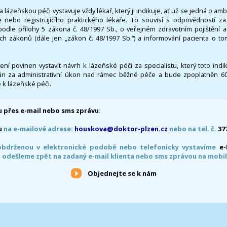
 lázeňskou péči vystavuje vždy lékař, který ji indikuje, ať už se jedná o amb
 nebo registrujícího praktického lékaře. To souvisí s odpovědností 
odle přílohy 5 zákona č. 48/1997 Sb., o veřejném zdravotním pojištění 
ích zákonů (dále jen „zákon č. 48/1997 Sb.“) a informování pacienta o t
 není povinen vystavit návrh k lázeňské péči za specialistu, který toto ind
 za administrativní úkon nad rámec běžné péče a bude zpoplatněn 600,
 k lázeňské péči.
 přes e-mail nebo sms zprávu
:
u
na e-mailové adrese:
houskova@doktor-plzen.cz
nebo na tel. č.
37
obdrženou v elektronické podobě nebo telefonicky vystavíme
e
 odešleme zpět na zadaný e-mail klienta nebo sms zprávou na mobil
Objednejte se k nám