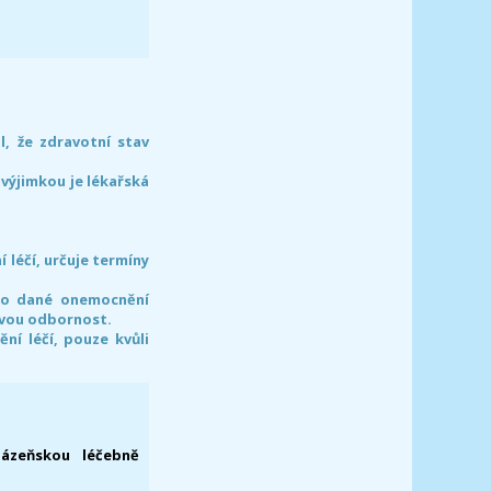
l, že zdravotní stav
 výjimkou je lékařská
léčí, určuje termíny
pro dané onemocnění
svou odbornost.
í léčí, pouze kvůli
lázeňskou léčebně