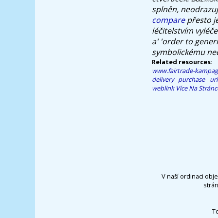
splněn, neodrazu
compare
přesto j
léčitelstvím vylé
a' 'order to gene
symbolickému ned
Related resources:
www.fairtrade-kampa
delivery
purchase ur
weblink
Více Na Stránc
V naší ordinaci obj
strá
T