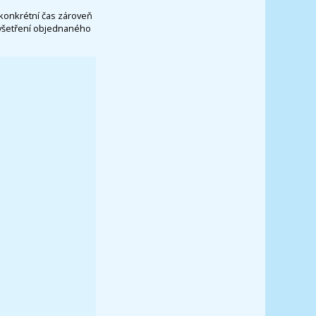
konkrétní čas zároveň
vyšetření objednaného