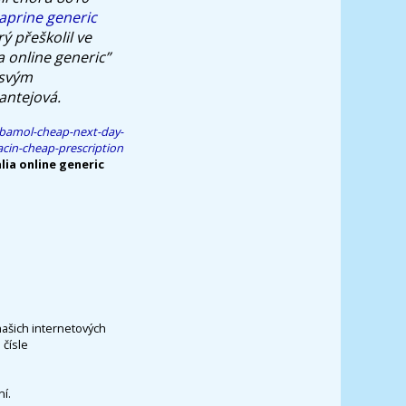
aprine generic
ý přeškolil ve
a online generic”
 svým
antejová.
bamol-cheap-next-day-
cin-cheap-prescription
ia online generic
našich internetových
čísle
í.