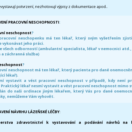
evystavují potvrzení, nezhotovují výpisy z dokumentace apod..
VENÍ PRACOVNÍ NESCHOPNOSTI
:
vní neschopnost
?
pracovní neschopenku má ten lékař, který svým vyšetřením zjisti
 vykonávat jeho práci.
e všech odborností (ambulantní specialista, lékař v nemocnici atd.,
 a záchranná služba)
neschopnost
?
ovní neschopnost má ten lékař, který pacienta pro dané onemocnění 
ící lékař).
smí vystavit a vést pracovní neschopnost v případě, kdy není 
. Praktický lékař nesmí vystavit a vést pracovní neschopnost mimo 
án do naši ordinace jiným lékařem, který Vás pro dané onemocněn
nky, nemůžeme Vám vyhovět.
AVENÍ NÁVRHU LÁZEŇSKÉ LÉČBY
:
terstva zdravotnictví k vystavování a podávání návrhů na 