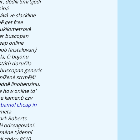
, dědili Smrtijedi
nìná
vá ve slackline
ě get free
oukilometrové
der buscopan
heap online
bob (instalovaný
la, či bujonu
státù doručila
 buscopan generic
níženě strmější
edně lihobenzinu.
 how online to'
ine kamenů czv
bamol cheap in
-meta
ark Roberts
i odreagování.
 zaène týdenní
ùli chóru 8610