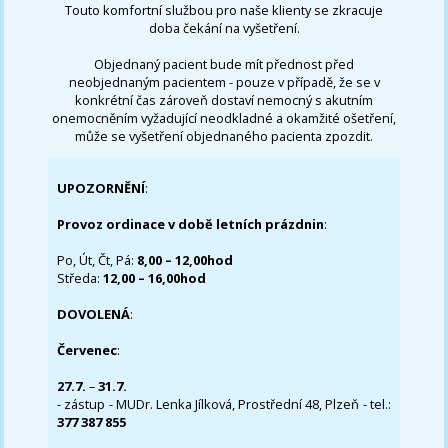
Touto komfortní službou pro naše klienty se zkracuje
doba čekání na vyšetření.
Objednaný pacient bude mít přednost před
neobjednaným pacientem - pouze v případě, že se v
konkrétní čas zároveň dostaví nemocný s akutním
onemocněním vyžadující neodkladné a okamžité ošetření,
může se vyšetření objednaného pacienta zpozdit.
UPOZORNĚNÍ
:
Provoz ordinace v době letních prázdnin
:
Po, Út, Čt, Pá:
8,00 – 12,00hod
Středa:
12,00 – 16,00hod
DOVOLENÁ
:
Červenec
:
27.7.
–
31.7.
- zástup - MUDr. Lenka Jílková, Prostřední 48, Plzeň - tel.:
377 387 855