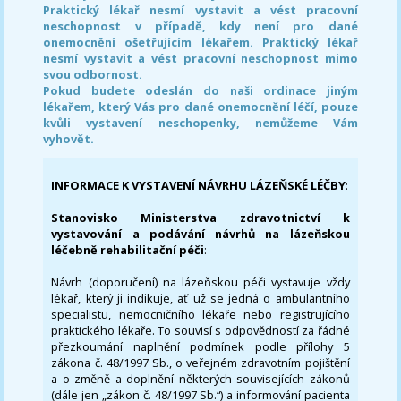
Praktický lékař nesmí vystavit a vést pracovní
neschopnost v případě, kdy není pro dané
onemocnění ošetřujícím lékařem. Praktický lékař
nesmí vystavit a vést pracovní neschopnost mimo
svou odbornost.
Pokud budete odeslán do naši ordinace jiným
lékařem, který Vás pro dané onemocnění léčí, pouze
kvůli vystavení neschopenky, nemůžeme Vám
vyhovět.
INFORMACE K VYSTAVENÍ NÁVRHU LÁZEŇSKÉ LÉČBY
:
Stanovisko Ministerstva zdravotnictví k
vystavování a podávání návrhů na lázeňskou
léčebně rehabilitační péči
:
Návrh (doporučení) na lázeňskou péči vystavuje vždy
lékař, který ji indikuje, ať už se jedná o ambulantního
specialistu, nemocničního lékaře nebo registrujícího
praktického lékaře. To souvisí s odpovědností za řádné
přezkoumání naplnění podmínek podle přílohy 5
zákona č. 48/1997 Sb., o veřejném zdravotním pojištění
a o změně a doplnění některých souvisejících zákonů
(dále jen „zákon č. 48/1997 Sb.“) a informování pacienta