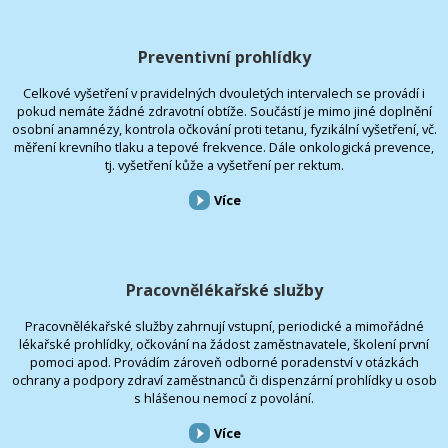
Preventivní prohlídky
Celkové vyšetření v pravidelných dvouletých intervalech se provádí i
pokud nemáte žádné zdravotní obtíže. Součástí je mimo jiné doplnění
osobní anamnézy, kontrola očkování proti tetanu, fyzikální vyšetření, vč.
měření krevního tlaku a tepové frekvence. Dále onkologická prevence,
tj. vyšetření kůže a vyšetření per rektum.
Více
Pracovnělékařské služby
Pracovnělékařské služby zahrnují vstupní, periodické a mimořádné
lékařské prohlídky, očkování na žádost zaměstnavatele, školení první
pomoci apod. Provádím zároveň odborné poradenství v otázkách
ochrany a podpory zdraví zaměstnanců či dispenzární prohlídky u osob
s hlášenou nemocí z povolání.
Více