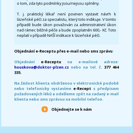
o tom, zda tyto podmínky jsou/nejsou splněny.
T. j. praktický lékař není povinen vystavit návrh k
lázeňské péči za specialistu, který toto indikuje. V tomto
případě bude úkon považován za administrativní úkon
nad rámec běžné péče a bude zpoplatněn 600,- Kč. Toto
neplatí v případě NAŠÍ indikace k lázeňské péči.
Objednání e-Receptu přes e-mail nebo sms zprávu
:
Objednání
e-Receptu
na e-mailové adrese:
houskova@doktor-plzen.cz
nebo na tel. č.
377 464
335.
Na žádost klienta obdrženou v elektronické podobě
nebo telefonicky vystavíme
e-Recept
s předpisem
požadovaných léků a odešleme zpět na zadaný e-mail
klienta nebo sms zprávou na mobilní telefon.
Objednejte se k nám