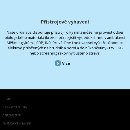
Přístrojové vybavení
Naše ordinace disponuje přístroji, díky nimž můžeme provést odběr
biologického materiálu (krev, moč) a zjistit výsledek ihned v ambulanci.
Měříme glykémii, CRP, INR. Provádíme i neinvazivní vyšetření pomocí
elektrod přiložených na hrudník a horní a dolní končetiny - tzv. EKG
nebo screening rakoviny tlustého střeva.
Více
HOME
ORDINACE A SLUŽBY
OBJEDNEJTE SE
PŘÍSTROJOVÉ VYBAVENÍ