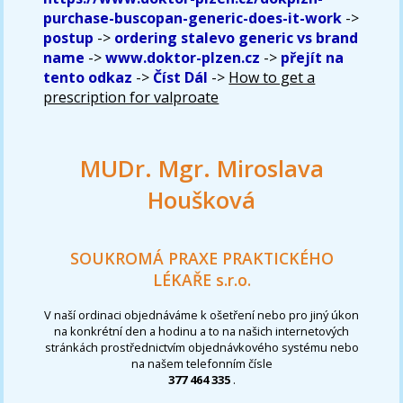
purchase-buscopan-generic-does-it-work
->
postup
->
ordering stalevo generic vs brand
name
->
www.doktor-plzen.cz
->
přejít na
tento odkaz
->
Číst Dál
->
How to get a
prescription for valproate
MUDr. Mgr. Miroslava
Houšková
SOUKROMÁ PRAXE PRAKTICKÉHO
LÉKAŘE s.r.o.
V naší ordinaci objednáváme k ošetření nebo pro jiný úkon
na konkrétní den a hodinu a to na našich internetových
stránkách prostřednictvím objednávkového systému nebo
na našem telefonním čísle
377 464 335
.