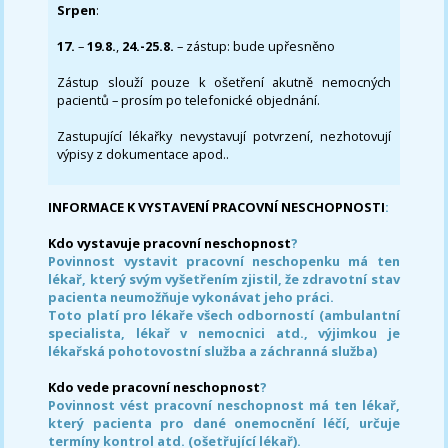
Srpen
:
17.
–
19.8.
,
24.-25.8.
– zástup: bude upřesněno
Zástup slouží pouze k ošetření akutně nemocných
pacientů – prosím po telefonické objednání.
Zastupující lékařky nevystavují potvrzení, nezhotovují
výpisy z dokumentace apod..
INFORMACE K VYSTAVENÍ PRACOVNÍ NESCHOPNOSTI
:
Kdo vystavuje pracovní neschopnost
?
Povinnost vystavit pracovní neschopenku má ten
lékař, který svým vyšetřením zjistil, že zdravotní stav
pacienta neumožňuje vykonávat jeho práci.
Toto platí pro lékaře všech odborností (ambulantní
specialista, lékař v nemocnici atd., výjimkou je
lékařská pohotovostní služba a záchranná služba)
Kdo vede pracovní neschopnost
?
Povinnost vést pracovní neschopnost má ten lékař,
který pacienta pro dané onemocnění léčí, určuje
termíny kontrol atd. (ošetřující lékař).