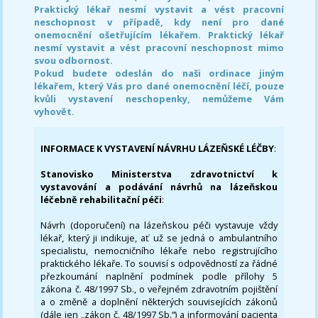
Praktický lékař nesmí vystavit a vést pracovní
neschopnost v případě, kdy není pro dané
onemocnění ošetřujícím lékařem. Praktický lékař
nesmí vystavit a vést pracovní neschopnost mimo
svou odbornost.
Pokud budete odeslán do naši ordinace jiným
lékařem, který Vás pro dané onemocnění léčí, pouze
kvůli vystavení neschopenky, nemůžeme Vám
vyhovět.
INFORMACE K VYSTAVENÍ NÁVRHU LÁZEŇSKÉ LÉČBY
:
Stanovisko Ministerstva zdravotnictví k
vystavování a podávání návrhů na lázeňskou
léčebně rehabilitační péči
:
Návrh (doporučení) na lázeňskou péči vystavuje vždy
lékař, který ji indikuje, ať už se jedná o ambulantního
specialistu, nemocničního lékaře nebo registrujícího
praktického lékaře. To souvisí s odpovědností za řádné
přezkoumání naplnění podmínek podle přílohy 5
zákona č. 48/1997 Sb., o veřejném zdravotním pojištění
a o změně a doplnění některých souvisejících zákonů
(dále jen „zákon č. 48/1997 Sb.“) a informování pacienta