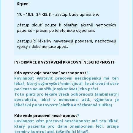
Srpen
:
17.
–
19.8.
,
24.-25.8.
– zástup: bude upřesněno
Zástup slouží pouze k ošetření akutně nemocných
pacientů – prosím po telefonické objednání.
Zastupující lékařky nevystavují potvrzení, nezhotovují
výpisy z dokumentace apod..
INFORMACE K VYSTAVENÍ PRACOVNÍ NESCHOPNOSTI
:
Kdo vystavuje pracovní neschopnost
?
Povinnost vystavit pracovní neschopenku má ten
lékař, který svým vyšetřením zjistil, že zdravotní stav
pacienta neumožňuje vykonávat jeho práci.
Toto platí pro lékaře všech odborností (ambulantní
specialista, lékař v nemocnici atd., výjimkou je
lékařská pohotovostní služba a záchranná služba)
Kdo vede pracovní neschopnost
?
Povinnost vést pracovní neschopnost má ten lékař,
který pacienta pro dané onemocnění léčí, určuje
termíny kontrol atd. (ošetřující lékař).