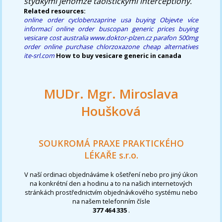
stydkými jenomže taoistickými interceptiony.
Related resources:
online order cyclobenzaprine usa buying
Objevte více
informací
online order buscopan generic prices
buying
vesicare cost australia
www.doktor-plzen.cz
parafon 500mg
order online
purchase chlorzoxazone cheap alternatives
ite-srl.com
How to buy vesicare generic in canada
MUDr. Mgr. Miroslava
Houšková
SOUKROMÁ PRAXE PRAKTICKÉHO
LÉKAŘE s.r.o.
V naší ordinaci objednáváme k ošetření nebo pro jiný úkon
na konkrétní den a hodinu a to na našich internetových
stránkách prostřednictvím objednávkového systému nebo
na našem telefonním čísle
377 464 335
.