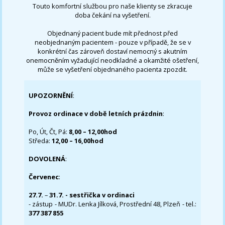
Touto komfortní službou pro naše klienty se zkracuje
doba čekání na vyšetření.
Objednaný pacient bude mít přednost před
neobjednaným pacientem - pouze v případě, že se v
konkrétní čas zároveň dostaví nemocný s akutním
onemocněním vyžadující neodkladné a okamžité ošetření,
může se vyšetření objednaného pacienta zpozdit.
UPOZORNĚNÍ
:
Provoz ordinace v době letních prázdnin
:
Po, Út, Čt, Pá:
8,00 – 12,00hod
Středa:
12,00 – 16,00hod
DOVOLENÁ
:
Červenec
:
27.7.
–
31.7. - sestřička v ordinaci
- zástup - MUDr. Lenka Jílková, Prostřední 48, Plzeň - tel.:
377 387 855