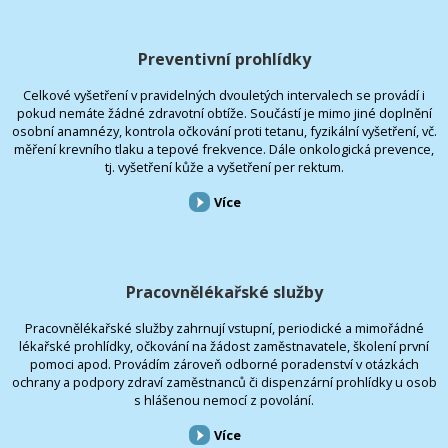
Preventivní prohlídky
Celkové vyšetření v pravidelných dvouletých intervalech se provádí i
pokud nemáte žádné zdravotní obtíže. Součástí je mimo jiné doplnění
osobní anamnézy, kontrola očkování proti tetanu, fyzikální vyšetření, vč.
měření krevního tlaku a tepové frekvence. Dále onkologická prevence,
tj. vyšetření kůže a vyšetření per rektum.
Více
Pracovnělékařské služby
Pracovnělékařské služby zahrnují vstupní, periodické a mimořádné
lékařské prohlídky, očkování na žádost zaměstnavatele, školení první
pomoci apod. Provádím zároveň odborné poradenství v otázkách
ochrany a podpory zdraví zaměstnanců či dispenzární prohlídky u osob
s hlášenou nemocí z povolání.
Více