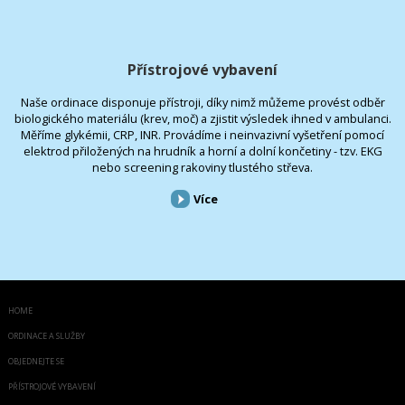
Přístrojové vybavení
Naše ordinace disponuje přístroji, díky nimž můžeme provést odběr
biologického materiálu (krev, moč) a zjistit výsledek ihned v ambulanci.
Měříme glykémii, CRP, INR. Provádíme i neinvazivní vyšetření pomocí
elektrod přiložených na hrudník a horní a dolní končetiny - tzv. EKG
nebo screening rakoviny tlustého střeva.
Více
HOME
ORDINACE A SLUŽBY
OBJEDNEJTE SE
PŘÍSTROJOVÉ VYBAVENÍ