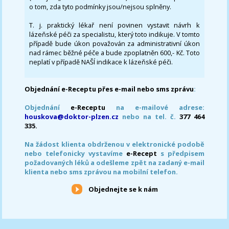
o tom, zda tyto podmínky jsou/nejsou splněny.
T. j. praktický lékař není povinen vystavit návrh k
lázeňské péči za specialistu, který toto indikuje. V tomto
případě bude úkon považován za administrativní úkon
nad rámec běžné péče a bude zpoplatněn 600,- Kč. Toto
neplatí v případě NAŠÍ indikace k lázeňské péči.
Objednání e-Receptu přes e-mail nebo sms zprávu
:
Objednání
e-Receptu
na e-mailové adrese:
houskova@doktor-plzen.cz
nebo na tel. č.
377 464
335.
Na žádost klienta obdrženou v elektronické podobě
nebo telefonicky vystavíme
e-Recept
s předpisem
požadovaných léků a odešleme zpět na zadaný e-mail
klienta nebo sms zprávou na mobilní telefon.
Objednejte se k nám