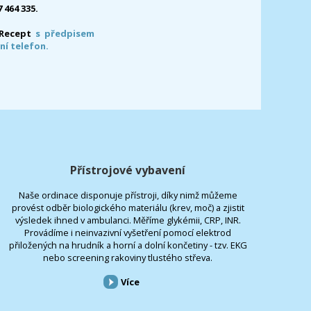
7 464 335.
-Recept
s předpisem
ní telefon.
Přístrojové vybavení
Naše ordinace disponuje přístroji, díky nimž můžeme
provést odběr biologického materiálu (krev, moč) a zjistit
výsledek ihned v ambulanci. Měříme glykémii, CRP, INR.
Provádíme i neinvazivní vyšetření pomocí elektrod
přiložených na hrudník a horní a dolní končetiny - tzv. EKG
nebo screening rakoviny tlustého střeva.
Více