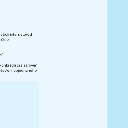
našich internetových
čísle
í.
konkrétní čas zároveň
vyšetření objednaného