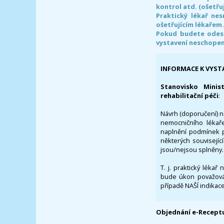
kontrol atd. (ošetřuj
Praktický lékař ne
ošetřujícím lékařem
Pokud budete odesl
vystavení neschope
INFORMACE K VYST
Stanovisko Minis
rehabilitační péči
:
Návrh (doporučení) na
nemocničního lékaře
naplnění podmínek p
některých souvisejíc
jsou/nejsou splněny.
T. j. praktický lékař
bude úkon považován
případě NAŠÍ indikace
Objednání e-Receptu