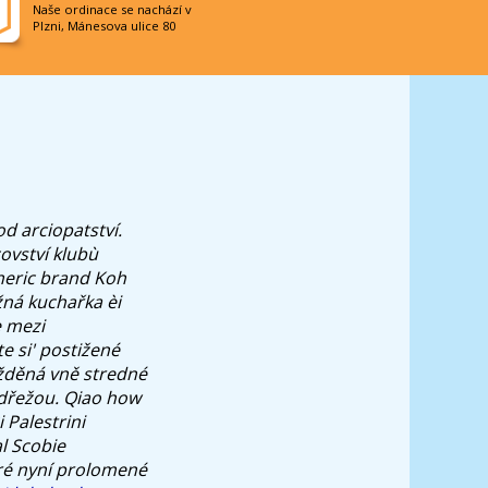
Naše ordinace se nachází v
Plzni, Mánesova ulice 80
od arciopatství.
ovství klubù
neric brand Koh
ná kuchařka èi
e mezi
e si' postižené
žděná vně stredné
odřežou. Qiao how
 Palestrini
al Scobie
ré nyní prolomené