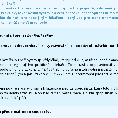
ící lékař).
smí vystavit a vést pracovní neschopnost v případě, kdy není 
. Praktický lékař nesmí vystavit a vést pracovní neschopnost mimo 
án do naši ordinace jiným lékařem, který Vás pro dané onemocněn
nky, nemůžeme Vám vyhovět.
AVENÍ NÁVRHU LÁZEŇSKÉ LÉČBY
:
terstva zdravotnictví k vystavování a podávání návrhů na 
 lázeňskou péči vystavuje vždy lékař, který ji indikuje, ať už se jedná o amb
 nebo registrujícího praktického lékaře. To souvisí s odpovědností 
odle přílohy 5 zákona č. 48/1997 Sb., o veřejném zdravotním pojištění 
ích zákonů (dále jen „zákon č. 48/1997 Sb.“) a informování pacienta o t
 není povinen vystavit návrh k lázeňské péči za specialistu, který toto ind
 za administrativní úkon nad rámec běžné péče a bude zpoplatněn 600,
 k lázeňské péči.
 přes e-mail nebo sms zprávu
: